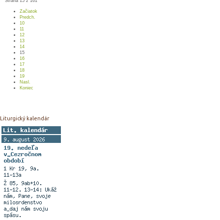
Strana 15 z 161
Začiatok
Predch.
10
11
12
13
14
15
16
17
18
19
Nasl.
Koniec
Liturgický kalendár