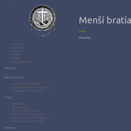
Menší bratia
menu
Aktuality
Albánsko
Bratislava
Juniorát
Brehov
Levoča
Spišský Štvrtok
Povolanie
Svätý František
Životopis sv. Františka
Chronológia života sv. Františka
Testament sv. Františka
O nás
Charizma
Spiritualita
Regula Menších bratov
Dejiny minoritov vo svete
Dejiny minoritov na Slovensku
Rytierstvo Nepoškvrnenej
Kontakty