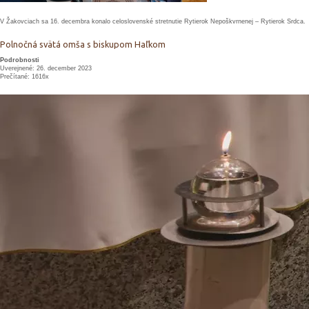
V Žakovciach sa 16. decembra konalo celoslovenské stretnutie Rytierok Nepoškvrnenej – Rytierok Srdca.
Polnočná svätá omša s biskupom Haľkom
Podrobnosti
Uverejnené: 26. december 2023
Prečítané: 1616x