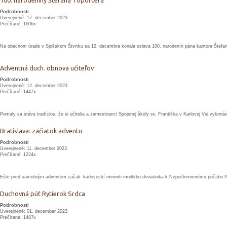
100. narodeniny Štefana Toporcera
Podrobnosti
Uverejnené: 17. december 2023
Prečítané: 1606x
Na obecnom úrade v Spišskom Štvrtku sa 12. decembra konala oslava 100. narodenín pána kantora Štefan
Adventná duch. obnova učiteľov
Podrobnosti
Uverejnené: 12. december 2023
Prečítané: 1447x
Pomaly sa stáva tradíciou, že si učitelia a zamestnanci Spojenej školy sv. Františka v Karlovej Vsi vyko
Bratislava: začiatok adventu
Podrobnosti
Uverejnené: 11. december 2023
Prečítané: 1224x
Ešte pred samotným adventom začali karloveskí minoriti modlitbu deviatnika k Nepoškvrnenému počatiu 
Duchovná púť Rytierok Srdca
Podrobnosti
Uverejnené: 01. december 2023
Prečítané: 1487x