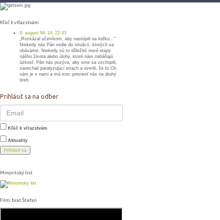
Kľúč k víťazstvám
9. august Mt 14, 22-33
„Rozkázal učeníkom, aby nastúpili na loďku...“
Niekedy nás Pán vedie do situácií, ktorých sa
obávame. Niekedy sú to dôležité nové etapy
nášho života alebo úlohy, ktoré nám naháňajú
úzkosť. Pán nás pozýva, aby sme sa vzchopili,
zanechali paralyzujúci strach a uverili, že to On
sám je s nami a má moc previesť nás na druhý
breh.
Prihlásiť sa na odber
Kľúč k víťazstvám
Aktuality
Prihlásiť sa
Minoritský list
Film: brat Štefan