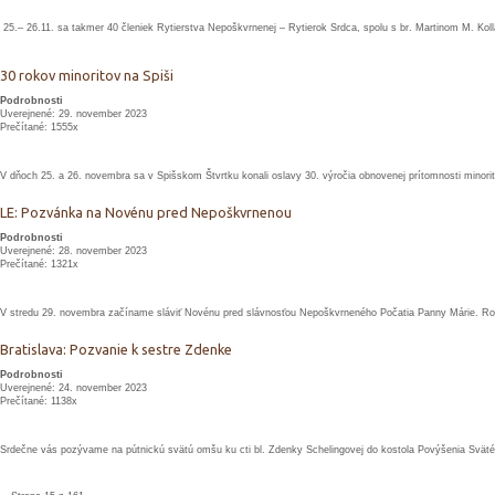
25.– 26.11. sa takmer 40 členiek Rytierstva Nepoškvrnenej – Rytierok Srdca, spolu s br. Martinom M. Koll
30 rokov minoritov na Spiši
Podrobnosti
Uverejnené: 29. november 2023
Prečítané: 1555x
V dňoch 25. a 26. novembra sa v Spišskom Štvrtku konali oslavy 30. výročia obnovenej prítomnosti minorit
LE: Pozvánka na Novénu pred Nepoškvrnenou
Podrobnosti
Uverejnené: 28. november 2023
Prečítané: 1321x
V stredu 29. novembra začíname sláviť Novénu pred slávnosťou Nepoškvrneného Počatia Panny Márie. R
Bratislava: Pozvanie k sestre Zdenke
Podrobnosti
Uverejnené: 24. november 2023
Prečítané: 1138x
Srdečne vás pozývame na pútnickú svätú omšu ku cti bl. Zdenky Schelingovej do kostola Povýšenia Sväté