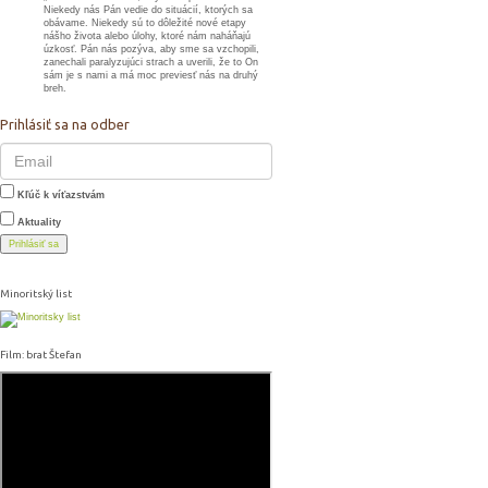
Niekedy nás Pán vedie do situácií, ktorých sa
obávame. Niekedy sú to dôležité nové etapy
nášho života alebo úlohy, ktoré nám naháňajú
úzkosť. Pán nás pozýva, aby sme sa vzchopili,
zanechali paralyzujúci strach a uverili, že to On
sám je s nami a má moc previesť nás na druhý
breh.
Prihlásiť sa na odber
Kľúč k víťazstvám
Aktuality
Prihlásiť sa
Minoritský list
Film: brat Štefan