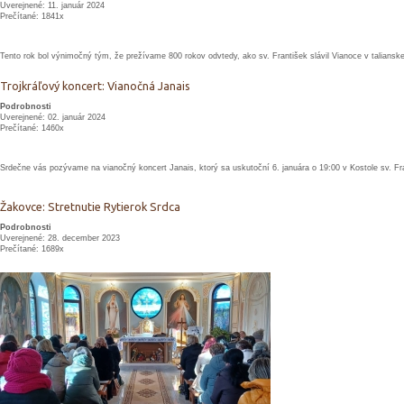
Uverejnené: 11. január 2024
Prečítané: 1841x
Tento rok bol výnimočný tým, že prežívame 800 rokov odvtedy, ako sv. František slávil Vianoce v talianske
Trojkráľový koncert: Vianočná Janais
Podrobnosti
Uverejnené: 02. január 2024
Prečítané: 1460x
Srdečne vás pozývame na vianočný koncert Janais, ktorý sa uskutoční 6. januára o 19:00 v Kostole sv. Fran
Žakovce: Stretnutie Rytierok Srdca
Podrobnosti
Uverejnené: 28. december 2023
Prečítané: 1689x