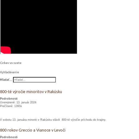
Cirkev vo svete
Vyhľadávanie
Hľadať...
800-té výročie minoritov v Rakúsku
Podrobnosti
Uverejnené: 13. január 2024
Prečítané: 1393x
V sobotu 13. januára minoriti v Rakúsku slávili 800-té výročie príchodu do krajiny.
800 rokov Greccio a Vianoce v Levoči
Podrobnosti