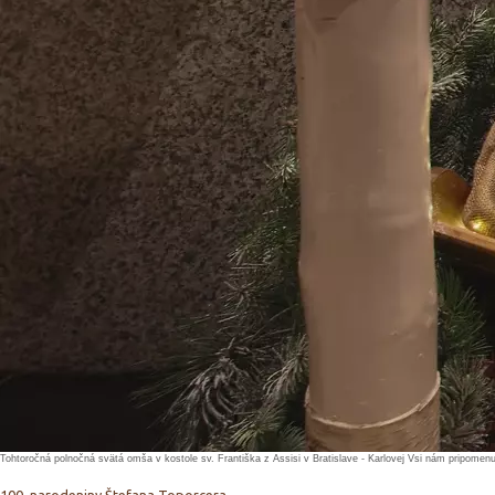
Tohtoročná polnočná svätá omša v kostole sv. Františka z Assisi v Bratislave - Karlovej Vsi nám pripomenul