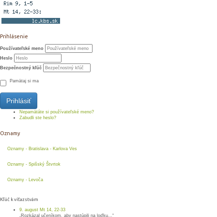
Prihlásenie
Používateľské meno
Heslo
Bezpečnostný kľúč
Pamätaj si ma
Prihlásiť
Nepamätáte si používateľské meno?
Zabudli ste heslo?
Oznamy
Oznamy - Bratislava - Karlova Ves
Oznamy - Spišský Štvrtok
Oznamy - Levoča
Kľúč k víťazstvám
9. august Mt 14, 22-33
„Rozkázal učeníkom, aby nastúpili na loďku...“