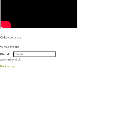
Cirkev vo svete
Vyhľadávanie
Hľadať...
www.minoriti.sk
Back to top