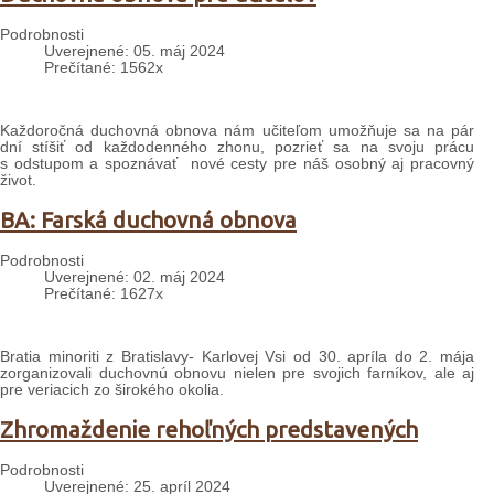
Podrobnosti
Uverejnené: 05. máj 2024
Prečítané: 1562x
Každoročná duchovná obnova nám učiteľom umožňuje sa na pár
dní stíšiť od každodenného zhonu, pozrieť sa na svoju prácu
s odstupom a spoznávať nové cesty pre náš osobný aj pracovný
život.
BA: Farská duchovná obnova
Podrobnosti
Uverejnené: 02. máj 2024
Prečítané: 1627x
Bratia minoriti z Bratislavy- Karlovej Vsi od 30. apríla do 2. mája
zorganizovali duchovnú obnovu nielen pre svojich farníkov, ale aj
pre veriacich zo širokého okolia.
Zhromaždenie rehoľných predstavených
Podrobnosti
Uverejnené: 25. apríl 2024