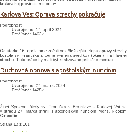
krakovskej provincie minoritov.
Karlova Ves: Oprava strechy pokračuje
Podrobnosti
Uverejnené: 17. apríl 2024
Prečítané: 1462x
Od utorka 16. apríla sme začali najdôležitejšiu etapu opravy strechy
kostola sv. Františka a tou je výmena svetlíkov (okien) na hlavnej
streche. Tieto práce by mali byť realizované približne mesiac.
Duchovná obnova s apoštolským nunciom
Podrobnosti
Uverejnené: 27. marec 2024
Prečítané: 1425x
Žiaci Spojenej školy sv. Františka v Bratislave - Karlovej Vsi sa
v stredu 27. marca stretli s apoštolským nunciom Mons. Nicolom
Girasollim.
Strana 13 z 161