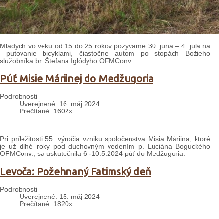
Mladých vo veku od 15 do 25 rokov pozývame 30. júna – 4. júla na
putovanie bicyklami, čiastočne autom po stopách Božieho
služobníka br. Štefana Iglódyho OFMConv.
Púť Misie Máriinej do Medžugoria
Podrobnosti
Uverejnené: 16. máj 2024
Prečítané: 1602x
Pri príležitosti 55. výročia vzniku spoločenstva Misia Máriina, ktoré
je už dlhé roky pod duchovným vedením p. Luciána Boguckého
OFMConv., sa uskutočnila 6.-10.5.2024 púť do Medžugoria.
Levoča: Požehnaný Fatimský deň
Podrobnosti
Uverejnené: 15. máj 2024
Prečítané: 1820x