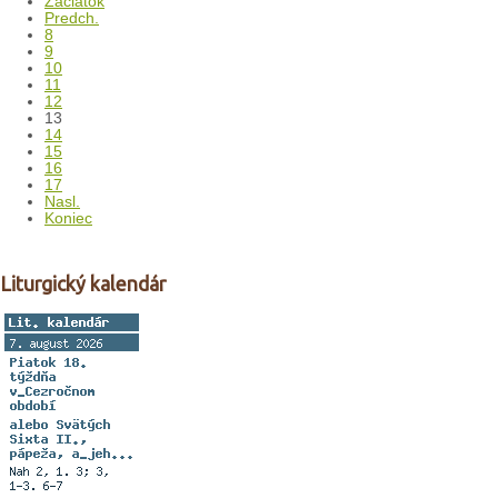
Začiatok
Predch.
8
9
10
11
12
13
14
15
16
17
Nasl.
Koniec
Liturgický kalendár