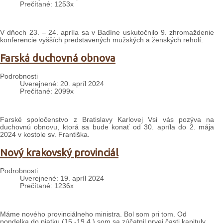
Prečítané: 1253x
V dňoch 23. – 24. apríla sa v Badíne uskutočnilo 9. zhromaždenie
konferencie vyšších predstavených mužských a ženských reholí.
Farská duchovná obnova
Podrobnosti
Uverejnené: 20. apríl 2024
Prečítané: 2099x
Farské spoločenstvo z Bratislavy Karlovej Vsi vás pozýva na
duchovnú obnovu, ktorá sa bude konať od 30. apríla do 2. mája
2024 v kostole sv. Františka.
Nový krakovský provinciál
Podrobnosti
Uverejnené: 19. apríl 2024
Prečítané: 1236x
Máme nového provinciálneho ministra. Bol som pri tom. Od
pondelka do piatku (15.-19.4.) som sa zúčatnil prvej časti kapituly