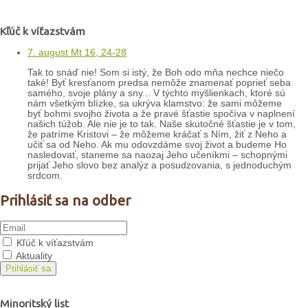
Kľúč k víťazstvám
7. august Mt 16, 24-28
Tak to snáď nie! Som si istý, že Boh odo mňa nechce niečo
také! Byť kresťanom predsa nemôže znamenať poprieť seba
samého, svoje plány a sny... V týchto myšlienkach, ktoré sú
nám všetkým blízke, sa ukrýva klamstvo: že sami môžeme
byť bohmi svojho života a že pravé šťastie spočíva v naplnení
našich túžob. Ale nie je to tak. Naše skutočné šťastie je v tom,
že patríme Kristovi – že môžeme kráčať s Ním, žiť z Neho a
učiť sa od Neho. Ak mu odovzdáme svoj život a budeme Ho
nasledovať, staneme sa naozaj Jeho učeníkmi – schopnými
prijať Jeho slovo bez analýz a posudzovania, s jednoduchým
srdcom.
Prihlásiť sa na odber
Kľúč k víťazstvám
Aktuality
Prihlásiť sa
Minoritský list