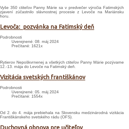
Vyše 350 ctiteľov Panny Márie sa v predvečer výročia Fatimských
zjavení zúčastnilo slávnostnej procesie z Levoče na Mariánsku
horu.
Levoča: pozvánka na Fatimský deň
Podrobnosti
Uverejnené: 08. máj 2024
Prečítané: 1621x
Rytierov Nepoškvrnenej a všetkých ctiteľov Panny Márie pozývame
12.-13. mája do Levoče na Fatimský deň.
Vizitácia svetských františkánov
Podrobnosti
Uverejnené: 05. máj 2024
Prečítané: 1554x
Od 2. do 4. mája prebiehala na Slovensku medzinárodná vizitácia
Františkánskeho svetského rádu (OFS).
Duchovná obnova pre učiteľov