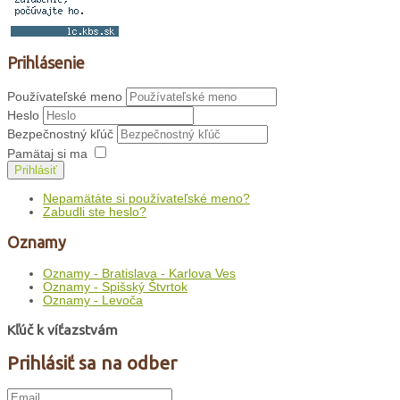
Prihlásenie
Používateľské meno
Heslo
Bezpečnostný kľúč
Pamätaj si ma
Prihlásiť
Nepamätáte si používateľské meno?
Zabudli ste heslo?
Oznamy
Oznamy - Bratislava - Karlova Ves
Oznamy - Spišský Štvrtok
Oznamy - Levoča
Kľúč k víťazstvám
Prihlásiť sa na odber