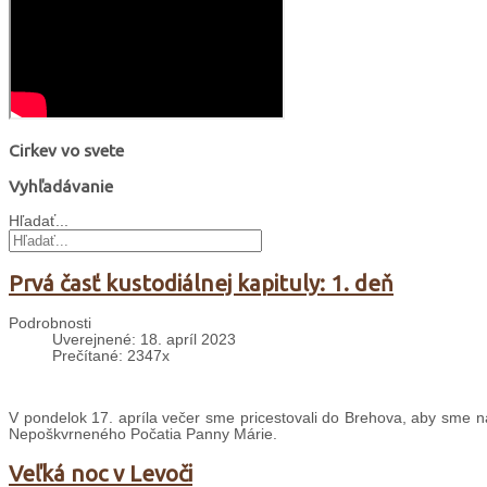
Cirkev vo svete
Vyhľadávanie
Hľadať...
Prvá časť kustodiálnej kapituly: 1. deň
Podrobnosti
Uverejnené: 18. apríl 2023
Prečítané: 2347x
V pondelok 17. apríla večer sme pricestovali do Brehova, aby sme na
Nepoškvrneného Počatia Panny Márie.
Veľká noc v Levoči