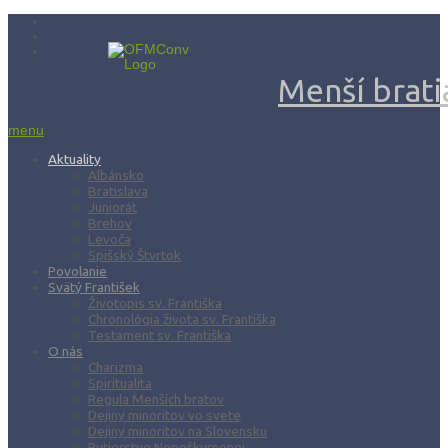
Menší bratia
menu
Aktuality
Albánsko
Bratislava
Juniorát
Brehov
Levoča
Spišský Štvrtok
Povolanie
Svätý František
Životopis sv. Františka
Chronológia života sv. Františka
Testament sv. Františka
O nás
Charizma
Spiritualita
Regula Menších bratov
Dejiny minoritov vo svete
Dejiny minoritov na Slovensku
Rytierstvo Nepoškvrnenej