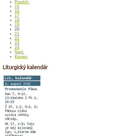
Predch.
15
16
17
18
19
20
21
22
23
24
Nasl.
Koniec
Liturgický kalendár