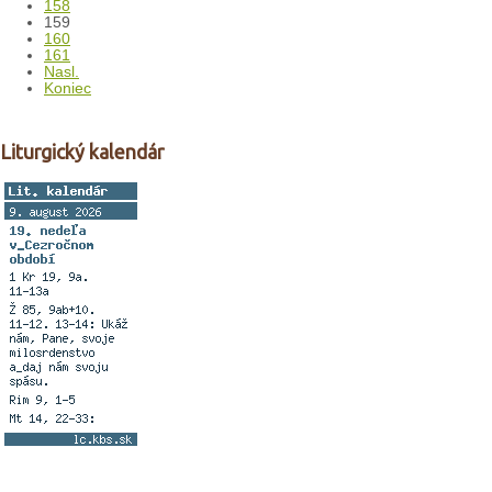
158
159
160
161
Nasl.
Koniec
Liturgický kalendár