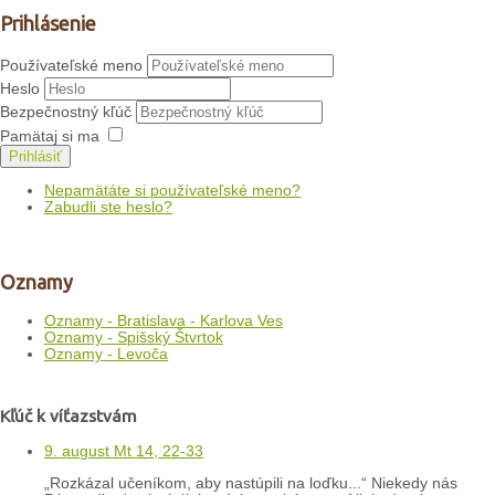
Prihlásenie
Používateľské meno
Heslo
Bezpečnostný kľúč
Pamätaj si ma
Prihlásiť
Nepamätáte si používateľské meno?
Zabudli ste heslo?
Oznamy
Oznamy - Bratislava - Karlova Ves
Oznamy - Spišský Štvrtok
Oznamy - Levoča
Kľúč k víťazstvám
9. august Mt 14, 22-33
„Rozkázal učeníkom, aby nastúpili na loďku...“ Niekedy nás