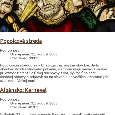
Popolcová streda
Podrobnosti
Uverejnené: 31. august 2009
Prečítané: 7888x
Popolcovou stredou sa v Cirkvi začína pôstne obdobie. Je to
obdobie štyridsaťdňového pokánia, v ktorom majú veriaci zvláštnu
príležitosť zintenzívniť svoj duchovný život, vykročiť na cestu
osobnej obnovy a pripraviť sa na slávenie najväčších kresťanských
sviatkov – Veľkej noci.
Albánsko: Karneval
Podrobnosti
Uverejnené: 31. august 2009
Prečítané: 4870x
V Nedeľu 22. februára, v meste Fier, zorganizovali bratia minoriti