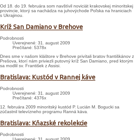
Od 18. do 19. februára som navštívil noviciát krakovskej minoritskej
provincie, ktorý sa nachádza na juhovýchode Poľska na hraniciach
s Ukrajinou.
Kríž San Damiano v Brehove
Podrobnosti
Uverejnené: 31. august 2009
Prečítané: 5378x
Dnes sme v našom kláštore v Brehove privítali bratov františkánov z
Prešova, ktorí nám priviezli putovný kríž San Damiano, pred ktorým
sa modlil sv. František z Assisi.
Bratislava: Kustód v Rannej káve
Podrobnosti
Uverejnené: 31. august 2009
Prečítané: 4376x
12. februára 2009 minoritský kustód P. Lucián M. Bogucki sa
zúčastnil televízneho programu Ranná káva.
Bratislava: Kňazské rekolekcie
Podrobnosti
Uverejnené: 31. august 2009