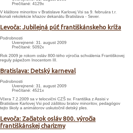
Prečítané: 4129x
V kláštore minoritov v Bratislave Karlovej Vsi sa 9. februára t.r.
konali rekolekcie kňazov dekanátu Bratislava - Sever.
Levoča: Jubilejná púť františkánskeho kríža
Podrobnosti
Uverejnené: 31. august 2009
Prečítané: 5092x
Rok 2009 je rokom osláv 800-tého výročia schválenia Františkovej
reguly pápežom Inocentom III.
Bratislava: Detský karneval
Podrobnosti
Uverejnené: 31. august 2009
Prečítané: 4521x
Včera 7.2.2009 sa v telocvični CZŠ sv. Františka z Assisi v
Bratislave Karlovej Vsi pod záštitou bratov minoritov, pedagógov
tejto školy a animátorov uskutočnil detský ples.
Levoča: Začiatok osláv 800. výročia
františkánskej charizmy