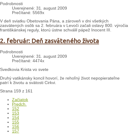
Podrobnosti
Uverejnené: 31. august 2009
Prečítané: 5569x
V deň sviatku Obetovania Pána, a zároveň v dni všetkých
zasvätených osôb sa 2. februára v Levoči začali oslavy 800. výročia
františkánskej reguly, ktorú ústne schválil pápež Inocent III.
2. február: Deň zasväteného života
Podrobnosti
Uverejnené: 31. august 2009
Prečítané: 4474x
Svedkovia Krista vo svete
Druhý vatikánsky koncil hovorí, že rehoľný život nepopierateľne
patrí k životu a svätosti Cirkvi.
Strana 159 z 161
Začiatok
Predch.
152
153
154
155
156
157