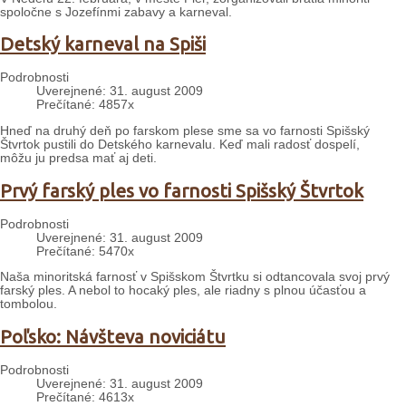
spoločne s Jozefínmi zabavy a karneval.
Detský karneval na Spiši
Podrobnosti
Uverejnené: 31. august 2009
Prečítané: 4857x
Hneď na druhý deň po farskom plese sme sa vo farnosti Spišský
Štvrtok pustili do Detského karnevalu. Keď mali radosť dospelí,
môžu ju predsa mať aj deti.
Prvý farský ples vo farnosti Spišský Štvrtok
Podrobnosti
Uverejnené: 31. august 2009
Prečítané: 5470x
Naša minoritská farnosť v Spišskom Štvrtku si odtancovala svoj prvý
farský ples. A nebol to hocaký ples, ale riadny s plnou účasťou a
tombolou.
Poľsko: Návšteva noviciátu
Podrobnosti
Uverejnené: 31. august 2009
Prečítané: 4613x