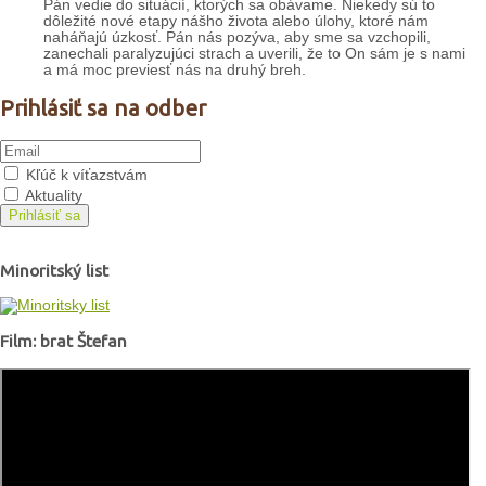
Pán vedie do situácií, ktorých sa obávame. Niekedy sú to
dôležité nové etapy nášho života alebo úlohy, ktoré nám
naháňajú úzkosť. Pán nás pozýva, aby sme sa vzchopili,
zanechali paralyzujúci strach a uverili, že to On sám je s nami
a má moc previesť nás na druhý breh.
Prihlásiť sa na odber
Kľúč k víťazstvám
Aktuality
Prihlásiť sa
Minoritský list
Film: brat Štefan