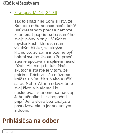
Kľúč k víťazstvám
7. august Mt 16, 24-28
Tak to snáď nie! Som si istý, že
Boh odo mňa nechce niečo také!
Byť kresťanom predsa nemôže
znamenať poprieť seba samého,
svoje plány a sny... V týchto
myšlienkach, ktoré sú nám
všetkým blízke, sa ukrýva
klamstvo: že sami môžeme byť
bohmi svojho života a že pravé
šťastie spočíva v naplnení našich
túžob. Ale nie je to tak. Naše
skutočné šťastie je v tom, že
patríme Kristovi – že môžeme
kráčať s Ním, žiť z Neho a učiť
sa od Neho. Ak mu odovzdáme
svoj život a budeme Ho
nasledovať, staneme sa naozaj
Jeho učeníkmi – schopnými
prijať Jeho slovo bez analýz a
posudzovania, s jednoduchým
srdcom.
Prihlásiť sa na odber