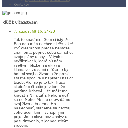
Kontakty
Kľúč k víťazstvám
7. august Mt 16, 24-28
Tak to snáď nie! Som si istý, že
Boh odo mňa nechce niečo také!
Byť kresťanom predsa nemôže
znamenať poprieť seba samého,
svoje plány a sny... V týchto
myšlienkach, ktoré sú nám
všetkým blízke, sa ukrýva
klamstvo: že sami môžeme byť
bohmi svojho života a že pravé
šťastie spočíva v naplnení našich
túžob. Ale nie je to tak. Naše
skutočné šťastie je v tom, že
patríme Kristovi – že môžeme
kráčať s Ním, žiť z Neho a učiť
sa od Neho. Ak mu odovzdáme
svoj život a budeme Ho
nasledovať, staneme sa naozaj
Jeho učeníkmi – schopnými
prijať Jeho slovo bez analýz a
posudzovania, s jednoduchým
srdcom.