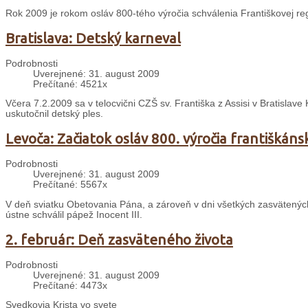
Rok 2009 je rokom osláv 800-tého výročia schválenia Františkovej re
Bratislava: Detský karneval
Podrobnosti
Uverejnené: 31. august 2009
Prečítané: 4521x
Včera 7.2.2009 sa v telocvični CZŠ sv. Františka z Assisi v Bratislave
uskutočnil detský ples.
Levoča: Začiatok osláv 800. výročia františkáns
Podrobnosti
Uverejnené: 31. august 2009
Prečítané: 5567x
V deň sviatku Obetovania Pána, a zároveň v dni všetkých zasvätených o
ústne schválil pápež Inocent III.
2. február: Deň zasväteného života
Podrobnosti
Uverejnené: 31. august 2009
Prečítané: 4473x
Svedkovia Krista vo svete