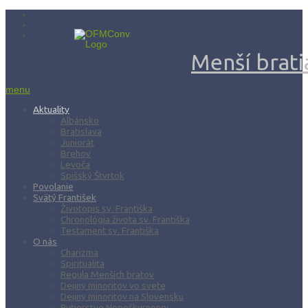
Menší bratia
menu
Aktuality
Albánsko
Bratislava
Juniorát
Brehov
Levoča
Spišský Štvrtok
Povolanie
Svätý František
Životopis sv. Františka
Chronológia života sv. Františka
Testament sv. Františka
O nás
Charizma
Spiritualita
Regula Menších bratov
Dejiny minoritov vo svete
Dejiny minoritov na Slovensku
Rytierstvo Nepoškvrnenej