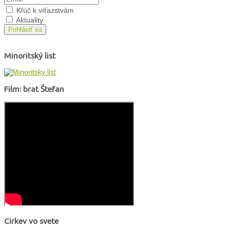
Kľúč k víťazstvám
Aktuality
Prihlásiť sa
Minoritský list
Film: brat Štefan
Cirkev vo svete