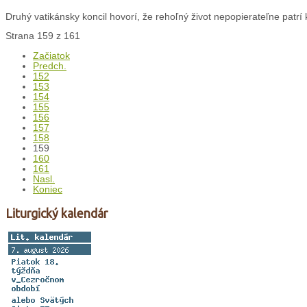
Druhý vatikánsky koncil hovorí, že rehoľný život nepopierateľne patrí k 
Strana 159 z 161
Začiatok
Predch.
152
153
154
155
156
157
158
159
160
161
Nasl.
Koniec
Liturgický kalendár