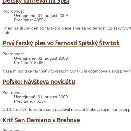
Detský karneval na Spiši
Podrobnosti
Uverejnené: 31. august 2009
Prečítané: 4855x
Hneď na druhý deň po farskom plese sme sa vo farnosti Spišský Štvrt
deti.
Prvý farský ples vo farnosti Spišský Štvrtok
Podrobnosti
Uverejnené: 31. august 2009
Prečítané: 5465x
Naša minoritská farnosť v Spišskom Štvrtku si odtancovala svoj prvý f
Poľsko: Návšteva noviciátu
Podrobnosti
Uverejnené: 31. august 2009
Prečítané: 4613x
Od 18. do 19. februára som navštívil noviciát krakovskej minoritskej 
Kríž San Damiano v Brehove
Podrobnosti