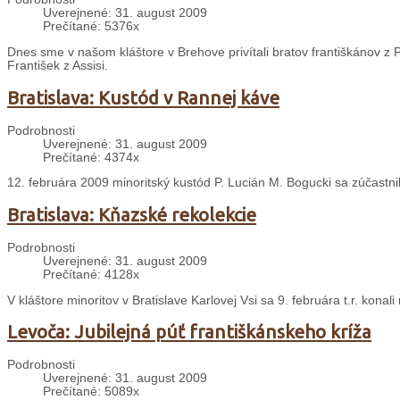
Uverejnené: 31. august 2009
Prečítané: 5376x
Dnes sme v našom kláštore v Brehove privítali bratov františkánov z P
František z Assisi.
Bratislava: Kustód v Rannej káve
Podrobnosti
Uverejnené: 31. august 2009
Prečítané: 4374x
12. februára 2009 minoritský kustód P. Lucián M. Bogucki sa zúčastn
Bratislava: Kňazské rekolekcie
Podrobnosti
Uverejnené: 31. august 2009
Prečítané: 4128x
V kláštore minoritov v Bratislave Karlovej Vsi sa 9. februára t.r. konal
Levoča: Jubilejná púť františkánskeho kríža
Podrobnosti
Uverejnené: 31. august 2009
Prečítané: 5089x