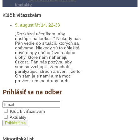
Kontakty
Kľúč k víťazstvám
9. august Mt 14, 22-33
„Rozkázal učeníkom, aby
nastúpili na loďku...“ Niekedy nás
Pán vedie do situácií, ktorých sa
obávame. Niekedy sú to dôležité
nové etapy nášho života alebo
úlohy, ktoré nám naháňajú
úzkosť. Pán nás pozýva, aby
sme sa vzchopili, zanechali
paralyzujúci strach a uverili, že to
On sám je s nami a má moc
previesť nás na druhý breh.
Prihlásiť sa na odber
Kľúč k víťazstvám
Aktuality
Prihlásiť sa
Minoritský list