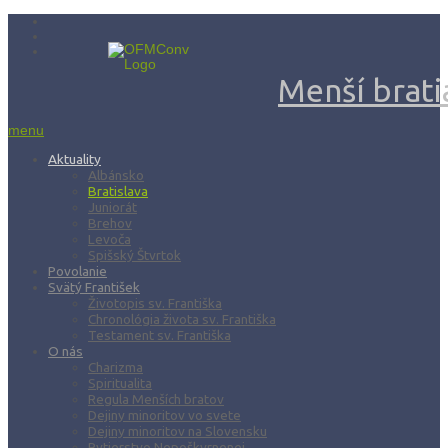
Menší bratia
menu
Aktuality
Albánsko
Bratislava
Juniorát
Brehov
Levoča
Spišský Štvrtok
Povolanie
Svätý František
Životopis sv. Františka
Chronológia života sv. Františka
Testament sv. Františka
O nás
Charizma
Spiritualita
Regula Menších bratov
Dejiny minoritov vo svete
Dejiny minoritov na Slovensku
Rytierstvo Nepoškvrnenej