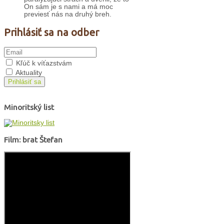
On sám je s nami a má moc
previesť nás na druhý breh.
Prihlásiť sa na odber
Kľúč k víťazstvám
Aktuality
Prihlásiť sa
Minoritský list
Film: brat Štefan