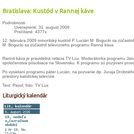
Bratislava: Kustód v Rannej káve
Podrobnosti
Uverejnené: 31. august 2009
Prečítané: 4377x
12. februára 2009 minoritský kustód P. Lucián M. Bogucki sa zúčastn
M. Bogucki sa zúčastnil televízneho programu Ranná káva.
Ranná káva je pravidelná relácia TV Lux. Moderátorka programu Jan
spoločenstvá pôsobiace na Slovensku. K programu sú pozývaní provinc
Po vysielaní programu páter Lucián, na pozvanie dp. Juraja Drobnéh
priestory katolíckej televízie.
Text: Pavol; foto: TV Lux
Liturgický kalendár