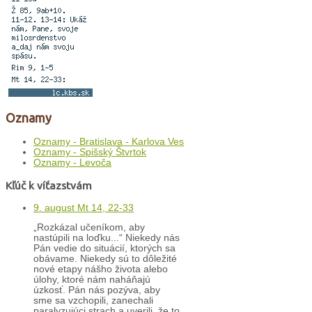
Oznamy
Oznamy - Bratislava - Karlova Ves
Oznamy - Spišský Štvrtok
Oznamy - Levoča
Kľúč k víťazstvám
9. august Mt 14, 22-33
„Rozkázal učeníkom, aby
nastúpili na loďku...“ Niekedy nás
Pán vedie do situácií, ktorých sa
obávame. Niekedy sú to dôležité
nové etapy nášho života alebo
úlohy, ktoré nám naháňajú
úzkosť. Pán nás pozýva, aby
sme sa vzchopili, zanechali
paralyzujúci strach a uverili, že to