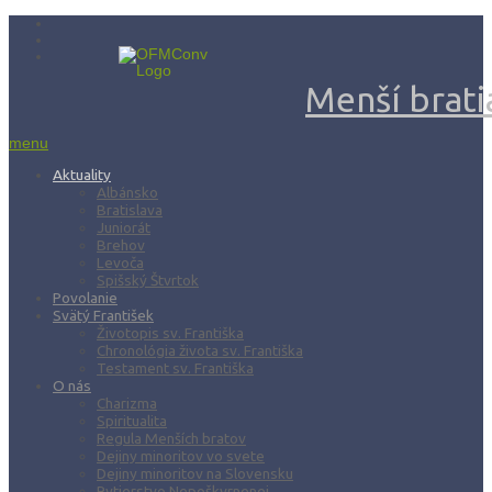
Menší bratia
menu
Aktuality
Albánsko
Bratislava
Juniorát
Brehov
Levoča
Spišský Štvrtok
Povolanie
Svätý František
Životopis sv. Františka
Chronológia života sv. Františka
Testament sv. Františka
O nás
Charizma
Spiritualita
Regula Menších bratov
Dejiny minoritov vo svete
Dejiny minoritov na Slovensku
Rytierstvo Nepoškvrnenej