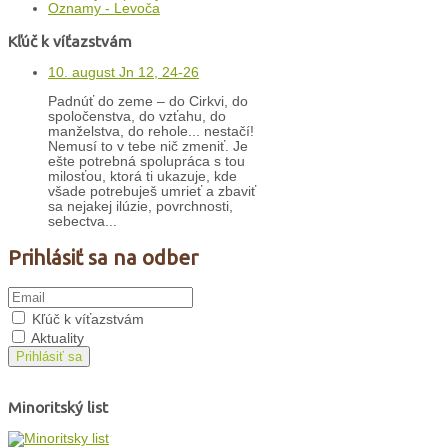
Oznamy - Levoča
Kľúč k víťazstvám
10. august Jn 12, 24-26
Padnúť do zeme – do Cirkvi, do
spoločenstva, do vzťahu, do
manželstva, do rehole... nestačí!
Nemusí to v tebe nič zmeniť. Je
ešte potrebná spolupráca s tou
milosťou, ktorá ti ukazuje, kde
všade potrebuješ umrieť a zbaviť
sa nejakej ilúzie, povrchnosti,
sebectva...
Prihlásiť sa na odber
Kľúč k víťazstvám
Aktuality
Prihlásiť sa
Minoritský list