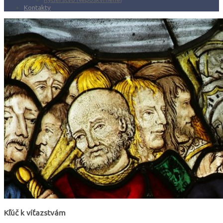
Kontakty
Kľúč k víťazstvám