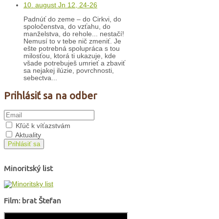
10. august Jn 12, 24-26
Padnúť do zeme – do Cirkvi, do
spoločenstva, do vzťahu, do
manželstva, do rehole... nestačí!
Nemusí to v tebe nič zmeniť. Je
ešte potrebná spolupráca s tou
milosťou, ktorá ti ukazuje, kde
všade potrebuješ umrieť a zbaviť
sa nejakej ilúzie, povrchnosti,
sebectva...
Prihlásiť sa na odber
Kľúč k víťazstvám
Aktuality
Prihlásiť sa
Minoritský list
Film: brat Štefan