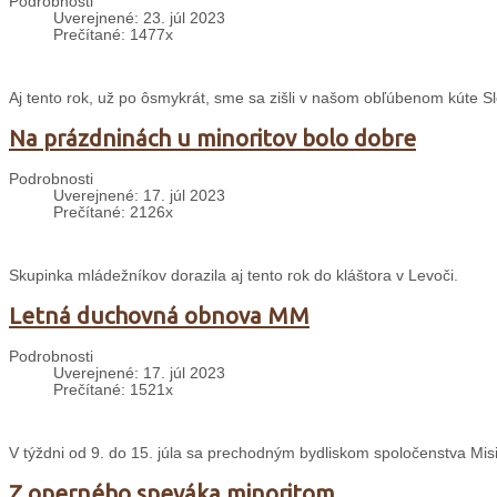
Podrobnosti
Uverejnené: 23. júl 2023
Prečítané: 1477x
Aj tento rok, už po ôsmykrát, sme sa zišli v našom obľúbenom kúte S
Na prázdninách u minoritov bolo dobre
Podrobnosti
Uverejnené: 17. júl 2023
Prečítané: 2126x
Skupinka mládežníkov dorazila aj tento rok do kláštora v Levoči.
Letná duchovná obnova MM
Podrobnosti
Uverejnené: 17. júl 2023
Prečítané: 1521x
V týždni od 9. do 15. júla sa prechodným bydliskom spoločenstva Misi
Z operného speváka minoritom