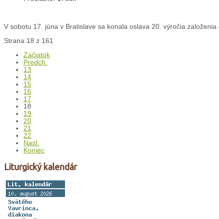
V sobotu 17. júna v Bratislave sa konala oslava 20. výročia založenia c
Strana 18 z 161
Začiatok
Predch.
13
14
15
16
17
18
19
20
21
22
Nasl.
Koniec
Liturgický kalendár