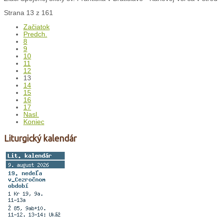
Strana 13 z 161
Začiatok
Predch.
8
9
10
11
12
13
14
15
16
17
Nasl.
Koniec
Liturgický kalendár