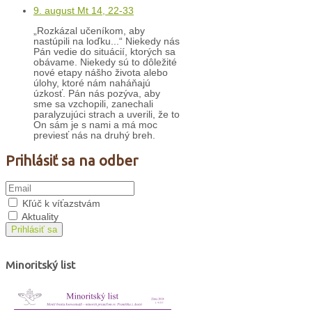
9. august Mt 14, 22-33
„Rozkázal učeníkom, aby
nastúpili na loďku...“ Niekedy nás
Pán vedie do situácií, ktorých sa
obávame. Niekedy sú to dôležité
nové etapy nášho života alebo
úlohy, ktoré nám naháňajú
úzkosť. Pán nás pozýva, aby
sme sa vzchopili, zanechali
paralyzujúci strach a uverili, že to
On sám je s nami a má moc
previesť nás na druhý breh.
Prihlásiť sa na odber
Kľúč k víťazstvám
Aktuality
Prihlásiť sa
Minoritský list