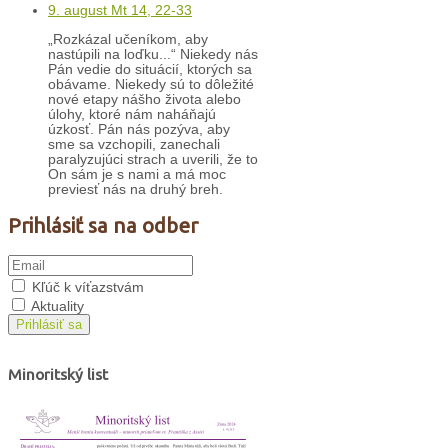
9. august Mt 14, 22-33
„Rozkázal učeníkom, aby
nastúpili na loďku...“ Niekedy nás
Pán vedie do situácií, ktorých sa
obávame. Niekedy sú to dôležité
nové etapy nášho života alebo
úlohy, ktoré nám naháňajú
úzkosť. Pán nás pozýva, aby
sme sa vzchopili, zanechali
paralyzujúci strach a uverili, že to
On sám je s nami a má moc
previesť nás na druhý breh.
Prihlásiť sa na odber
Kľúč k víťazstvám
Aktuality
Prihlásiť sa
Minoritský list