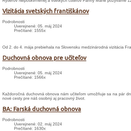
Rytierov Nepoškvrnenej a všetkých ctiteľov Panny Márie pozývame 1
Vizitácia svetských františkánov
Podrobnosti
Uverejnené: 05. máj 2024
Prečítané: 1555x
Od 2. do 4. mája prebiehala na Slovensku medzinárodná vizitácia Fr
Duchovná obnova pre učiteľov
Podrobnosti
Uverejnené: 05. máj 2024
Prečítané: 1566x
Každoročná duchovná obnova nám učiteľom umožňuje sa na pár dní 
nové cesty pre náš osobný aj pracovný život.
BA: Farská duchovná obnova
Podrobnosti
Uverejnené: 02. máj 2024
Prečítané: 1630x