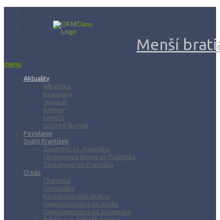
Menší bratia
menu
Aktuality
Albánsko
Bratislava
Juniorát
Brehov
Levoča
Spišský Štvrtok
Povolanie
Svätý František
Životopis sv. Františka
Chronológia života sv. Františka
Testament sv. Františka
O nás
Charizma
Spiritualita
Regula Menších bratov
Dejiny minoritov vo svete
Dejiny minoritov na Slovensku
Rytierstvo Nepoškvrnenej