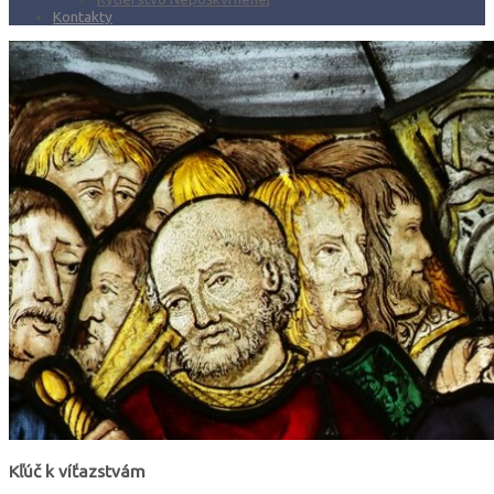
Kontakty
Kľúč k víťazstvám