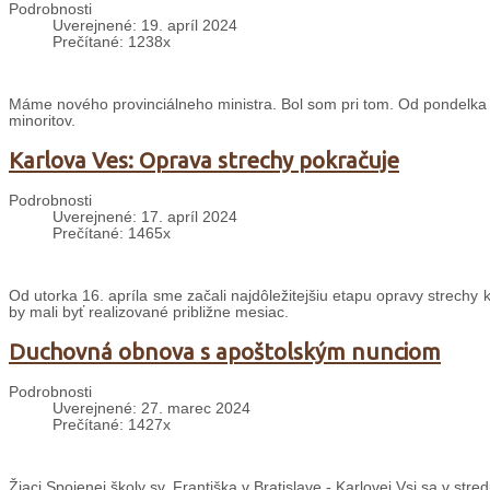
Podrobnosti
Uverejnené: 19. apríl 2024
Prečítané: 1238x
Máme nového provinciálneho ministra. Bol som pri tom. Od pondelka do 
minoritov.
Karlova Ves: Oprava strechy pokračuje
Podrobnosti
Uverejnené: 17. apríl 2024
Prečítané: 1465x
Od utorka 16. apríla sme začali najdôležitejšiu etapu opravy strechy k
by mali byť realizované približne mesiac.
Duchovná obnova s apoštolským nunciom
Podrobnosti
Uverejnené: 27. marec 2024
Prečítané: 1427x
Žiaci Spojenej školy sv. Františka v Bratislave - Karlovej Vsi sa v st