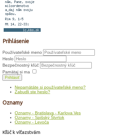
Prihlásenie
Používateľské meno
Heslo
Bezpečnostný kľúč
Pamätaj si ma
Prihlásiť
Nepamätáte si používateľské meno?
Zabudli ste heslo?
Oznamy
Oznamy - Bratislava - Karlova Ves
Oznamy - Spišský Štvrtok
Oznamy - Levoča
Kľúč k víťazstvám