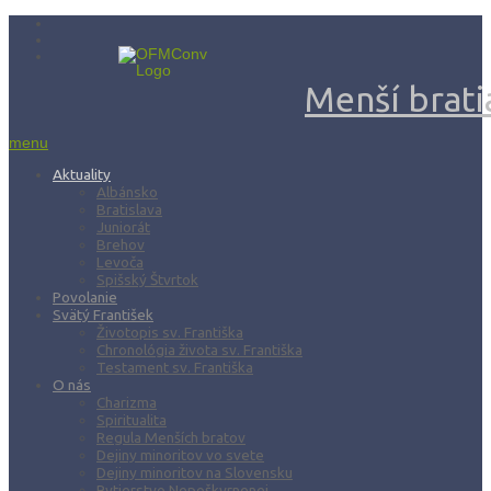
Menší bratia
menu
Aktuality
Albánsko
Bratislava
Juniorát
Brehov
Levoča
Spišský Štvrtok
Povolanie
Svätý František
Životopis sv. Františka
Chronológia života sv. Františka
Testament sv. Františka
O nás
Charizma
Spiritualita
Regula Menších bratov
Dejiny minoritov vo svete
Dejiny minoritov na Slovensku
Rytierstvo Nepoškvrnenej