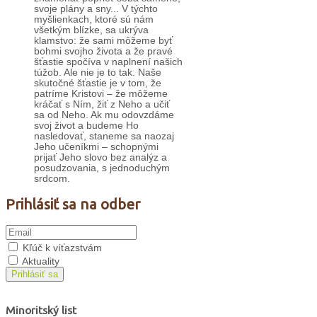
svoje plány a sny... V týchto
myšlienkach, ktoré sú nám
všetkým blízke, sa ukrýva
klamstvo: že sami môžeme byť
bohmi svojho života a že pravé
šťastie spočíva v naplnení našich
túžob. Ale nie je to tak. Naše
skutočné šťastie je v tom, že
patríme Kristovi – že môžeme
kráčať s Ním, žiť z Neho a učiť
sa od Neho. Ak mu odovzdáme
svoj život a budeme Ho
nasledovať, staneme sa naozaj
Jeho učeníkmi – schopnými
prijať Jeho slovo bez analýz a
posudzovania, s jednoduchým
srdcom.
Prihlásiť sa na odber
Kľúč k víťazstvám
Aktuality
Prihlásiť sa
Minoritský list