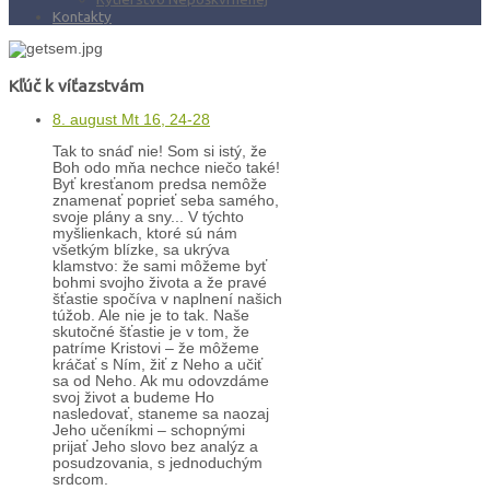
Kontakty
Kľúč k víťazstvám
8. august Mt 16, 24-28
Tak to snáď nie! Som si istý, že
Boh odo mňa nechce niečo také!
Byť kresťanom predsa nemôže
znamenať poprieť seba samého,
svoje plány a sny... V týchto
myšlienkach, ktoré sú nám
všetkým blízke, sa ukrýva
klamstvo: že sami môžeme byť
bohmi svojho života a že pravé
šťastie spočíva v naplnení našich
túžob. Ale nie je to tak. Naše
skutočné šťastie je v tom, že
patríme Kristovi – že môžeme
kráčať s Ním, žiť z Neho a učiť
sa od Neho. Ak mu odovzdáme
svoj život a budeme Ho
nasledovať, staneme sa naozaj
Jeho učeníkmi – schopnými
prijať Jeho slovo bez analýz a
posudzovania, s jednoduchým
srdcom.