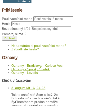
Prihlásenie
Používateľské meno
Heslo
Bezpečnostný kľúč
Pamätaj si ma
Prihlásiť
Nepamätáte si používateľské meno?
Zabudli ste heslo?
Oznamy
Oznamy - Bratislava - Karlova Ves
Oznamy - Spišský Štvrtok
Oznamy - Levoča
Kľúč k víťazstvám
8. august Mt 16, 24-28
Tak to snáď nie! Som si istý, že
Boh odo mňa nechce niečo také!
Byť kresťanom predsa nemôže
znamenať poprieť seba samého,