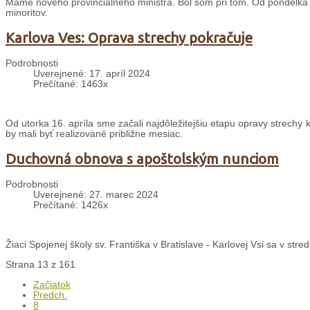
Máme nového provinciálneho ministra. Bol som pri tom. Od pondelka do 
minoritov.
Karlova Ves: Oprava strechy pokračuje
Podrobnosti
Uverejnené: 17. apríl 2024
Prečítané: 1463x
Od utorka 16. apríla sme začali najdôležitejšiu etapu opravy strechy k
by mali byť realizované približne mesiac.
Duchovná obnova s apoštolským nunciom
Podrobnosti
Uverejnené: 27. marec 2024
Prečítané: 1426x
Žiaci Spojenej školy sv. Františka v Bratislave - Karlovej Vsi sa v st
Strana 13 z 161
Začiatok
Predch.
8