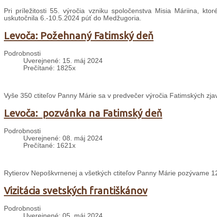
Pri príležitosti 55. výročia vzniku spoločenstva Misia Máriina,
uskutočnila 6.-10.5.2024 púť do Medžugoria.
Levoča: Požehnaný Fatimský deň
Podrobnosti
Uverejnené: 15. máj 2024
Prečítané: 1825x
Vyše 350 ctiteľov Panny Márie sa v predvečer výročia Fatimských zja
Levoča: pozvánka na Fatimský deň
Podrobnosti
Uverejnené: 08. máj 2024
Prečítané: 1621x
Rytierov Nepoškvrnenej a všetkých ctiteľov Panny Márie pozývame 1
Vizitácia svetských františkánov
Podrobnosti
Uverejnené: 05. máj 2024