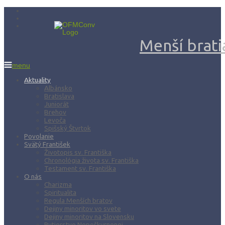
Menší bratia
menu
Aktuality
Albánsko
Bratislava
Juniorát
Brehov
Levoča
Spišský Štvrtok
Povolanie
Svätý František
Životopis sv. Františka
Chronológia života sv. Františka
Testament sv. Františka
O nás
Charizma
Spiritualita
Regula Menších bratov
Dejiny minoritov vo svete
Dejiny minoritov na Slovensku
Rytierstvo Nepoškvrnenej