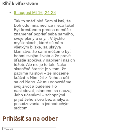
Kľúč k víťazstvám
8. august Mt 16, 24-28
Tak to snáď nie! Som si istý, že
Boh odo mňa nechce niečo také!
Byť kresťanom predsa nemôže
znamenať poprieť seba samého,
svoje plány a sny... V týchto
myšlienkach, ktoré sú nám
všetkým blízke, sa ukrýva
klamstvo: že sami môžeme byť
bohmi svojho života a že pravé
šťastie spočíva v naplnení našich
túžob. Ale nie je to tak. Naše
skutočné šťastie je v tom, že
patríme Kristovi – že môžeme
kráčať s Ním, žiť z Neho a učiť
sa od Neho. Ak mu odovzdáme
svoj život a budeme Ho
nasledovať, staneme sa naozaj
Jeho učeníkmi – schopnými
prijať Jeho slovo bez analýz a
posudzovania, s jednoduchým
srdcom.
Prihlásiť sa na odber