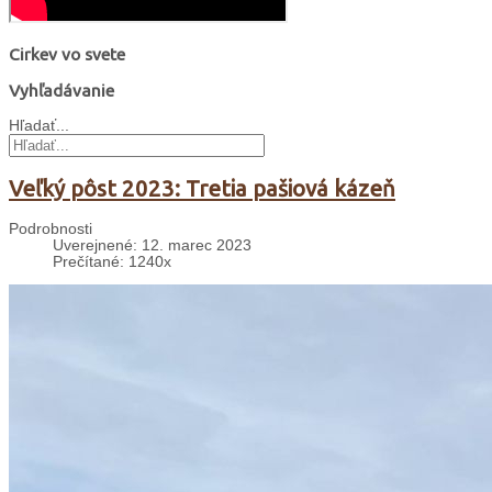
Cirkev vo svete
Vyhľadávanie
Hľadať...
Veľký pôst 2023: Tretia pašiová kázeň
Podrobnosti
Uverejnené: 12. marec 2023
Prečítané: 1240x