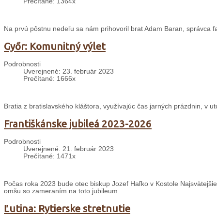
Prečítané: 1364x
Na prvú pôstnu nedeľu sa nám prihovoril brat Adam Baran, správca farn
Győr: Komunitný výlet
Podrobnosti
Uverejnené: 23. február 2023
Prečítané: 1666x
Bratia z bratislavského kláštora, využívajúc čas jarných prázdnin, v 
Františkánske jubileá 2023-2026
Podrobnosti
Uverejnené: 21. február 2023
Prečítané: 1471x
Počas roka 2023 bude otec biskup Jozef Haľko v Kostole Najsvätejšie
omšu so zameraním na toto jubileum.
Ľutina: Rytierske stretnutie