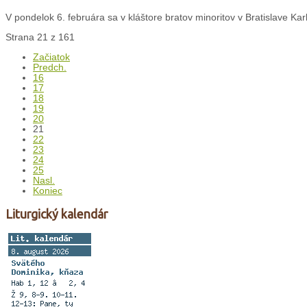
V pondelok 6. februára sa v kláštore bratov minoritov v Bratislave Kar
Strana 21 z 161
Začiatok
Predch.
16
17
18
19
20
21
22
23
24
25
Nasl.
Koniec
Liturgický kalendár