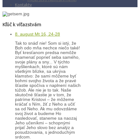
Kontakty
Kľúč k víťazstvám
8. august Mt 16, 24-28
Tak to snáď nie! Som si istý, že
Boh odo mňa nechce niečo také!
Byť kresťanom predsa nemôže
znamenať poprieť seba samého,
svoje plány a sny... V týchto
myšlienkach, ktoré sú nám
všetkým blízke, sa ukrýva
klamstvo: že sami môžeme byť
bohmi svojho života a že pravé
šťastie spočíva v naplnení našich
túžob. Ale nie je to tak. Naše
skutočné šťastie je v tom, že
patríme Kristovi – že môžeme
kráčať s Ním, žiť z Neho a učiť
sa od Neho. Ak mu odovzdáme
svoj život a budeme Ho
nasledovať, staneme sa naozaj
Jeho učeníkmi – schopnými
prijať Jeho slovo bez analýz a
posudzovania, s jednoduchým
srdcom.