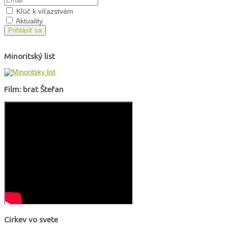
Kľúč k víťazstvám
Aktuality
Prihlásiť sa
Minoritský list
Film: brat Štefan
Cirkev vo svete