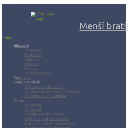
Menší bratia
menu
Aktuality
Albánsko
Bratislava
Juniorát
Brehov
Levoča
Spišský Štvrtok
Povolanie
Svätý František
Životopis sv. Františka
Chronológia života sv. Františka
Testament sv. Františka
O nás
Charizma
Spiritualita
Regula Menších bratov
Dejiny minoritov vo svete
Dejiny minoritov na Slovensku
Rytierstvo Nepoškvrnenej