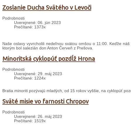
Zoslanie Ducha Svätého v Levoči
Podrobnosti
Uverejnené: 06. jún 2023
Prečítané: 1373x
Naše oslavy vyvrcholili nedeľnou svätou omšou o 11:00. Keďže náš 
ktorým bol salezián don Anton Červeň z Prešova.
Minoritská cyklopúť pozdĺž Hrona
Podrobnosti
Uverejnené: 29. máj 2023
Prečítané: 1224x
Bratia minoriti pozývajú mladých, od 15 rokov vyššie, na cyklopúť po
Sväté misie vo farnosti Chropov
Podrobnosti
Uverejnené: 26. máj 2023
Prečítané: 1519x