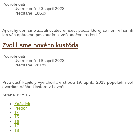
Podrobnosti
Uverejnené: 20. apríl 2023
Prečítané: 1860x
Aj druhý deň sme začali svätou omšou, počas ktorej sa nám v homílii
len vás opätovne povzbudím k veľkonočnej radosti.“
Zvolili sme nového kustóda
Podrobnosti
Uverejnené: 19. apríl 2023
Prečítané: 2818x
Prvá časť kapituly vyvrcholila v stredu 19. apríla 2023 popoludní v
gvardián nášho kláštora v Levoči.
Strana 19 z 161
Začiatok
Predch.
14
15
16
17
18