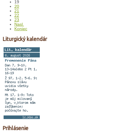
19
20
21
22
23
Nasl.
Koniec
Liturgický kalendár
Prihlásenie