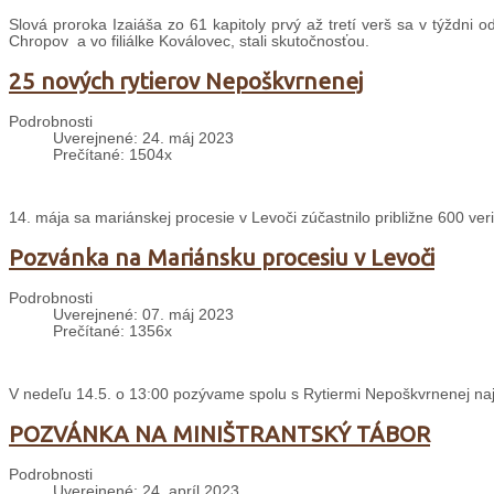
Slová proroka Izaiáša zo 61 kapitoly prvý až tretí verš sa v týždn
Chropov a vo filiálke Koválovec, stali skutočnosťou.
25 nových rytierov Nepoškvrnenej
Podrobnosti
Uverejnené: 24. máj 2023
Prečítané: 1504x
14. mája sa mariánskej procesie v Levoči zúčastnilo približne 600 veri
Pozvánka na Mariánsku procesiu v Levoči
Podrobnosti
Uverejnené: 07. máj 2023
Prečítané: 1356x
V nedeľu 14.5. o 13:00 pozývame spolu s Rytiermi Nepoškvrnenej n
POZVÁNKA NA MINIŠTRANTSKÝ TÁBOR
Podrobnosti
Uverejnené: 24. apríl 2023