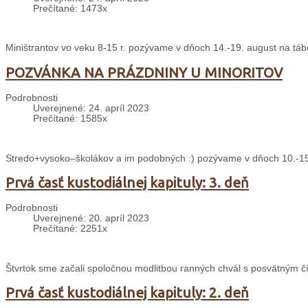
Prečítané: 1473x
Miništrantov vo veku 8-15 r. pozývame v dňoch 14.-19. august na táb
POZVÁNKA NA PRÁZDNINY U MINORITOV
Podrobnosti
Uverejnené: 24. apríl 2023
Prečítané: 1585x
Stredo+vysoko–školákov a im podobných :) pozývame v dňoch 10.-15. 
Prvá časť kustodiálnej kapituly: 3. deň
Podrobnosti
Uverejnené: 20. apríl 2023
Prečítané: 2251x
Štvrtok sme začali spoločnou modlitbou ranných chvál s posvätným čí
Prvá časť kustodiálnej kapituly: 2. deň