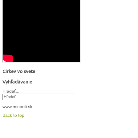
Cirkev vo svete
Vyhľadávanie
Hľadať...
www.minoriti.sk
Back to top