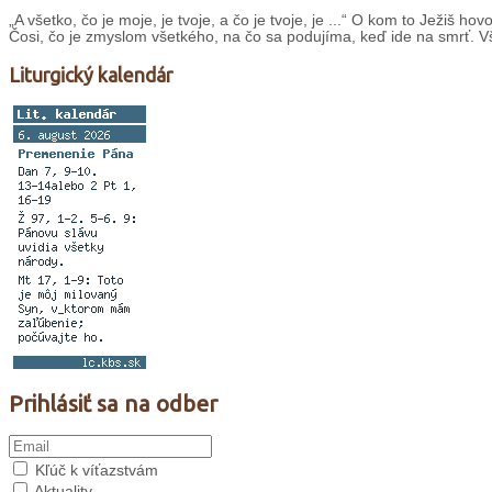
„A všetko, čo je moje, je tvoje, a čo je tvoje, je ...“ O kom to Ježiš 
Čosi, čo je zmyslom všetkého, na čo sa podujíma, keď ide na smrť. Všim
Liturgický kalendár
Prihlásiť sa na odber
Kľúč k víťazstvám
Aktuality