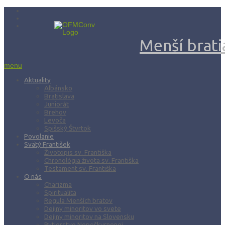
Menší bratia
menu
Aktuality
Albánsko
Bratislava
Juniorát
Brehov
Levoča
Spišský Štvrtok
Povolanie
Svätý František
Životopis sv. Františka
Chronológia života sv. Františka
Testament sv. Františka
O nás
Charizma
Spiritualita
Regula Menších bratov
Dejiny minoritov vo svete
Dejiny minoritov na Slovensku
Rytierstvo Nepoškvrnenej