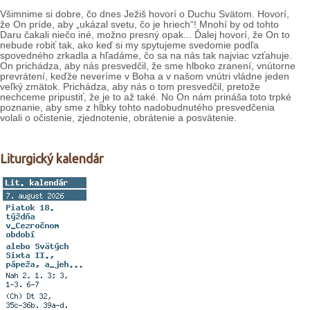
Všimnime si dobre, čo dnes Ježiš hovorí o Duchu Svätom. Hovorí,
že On príde, aby „ukázal svetu, čo je hriech“! Mnohí by od tohto
Daru čakali niečo iné, možno presný opak... Ďalej hovorí, že On to
nebude robiť tak, ako keď si my spytujeme svedomie podľa
spovedného zrkadla a hľadáme, čo sa na nás tak najviac vzťahuje.
On prichádza, aby nás presvedčil, že sme hlboko zranení, vnútorne
prevrátení, keďže neveríme v Boha a v našom vnútri vládne jeden
veľký zmätok. Prichádza, aby nás o tom presvedčil, pretože
nechceme pripustiť, že je to až také. No On nám prináša toto trpké
poznanie, aby sme z hĺbky tohto nadobudnutého presvedčenia
volali o očistenie, zjednotenie, obrátenie a posvätenie.
Liturgický kalendár