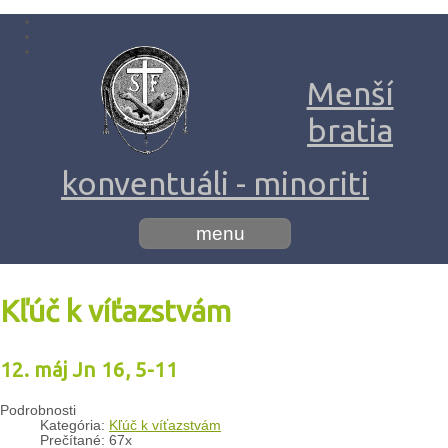
Menší
bratia
konventuáli - minoriti
menu
Kľúč k víťazstvám
12. máj Jn 16, 5-11
Podrobnosti
Kategória:
Kľúč k víťazstvám
Prečítané: 67x