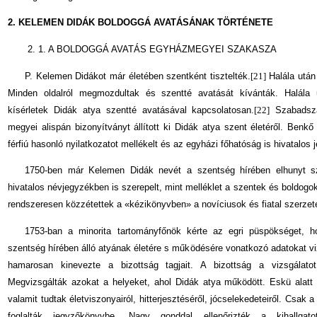
2. KELEMEN DIDÁK BOLDOGGÁ AVATÁSÁNAK TÖRTÉNETE
2. 1. A BOLDOGGÁ AVATÁS EGYHÁZMEGYEI SZAKASZA
P. Kelemen Didákot már életében szentként tisztelték.
[21]
Halála után
Minden oldalról megmozdultak és szentté avatását kívánták. Halála
kísérletek Didák atya szentté avatásával kapcsolatosan.
[22]
Szabadszál
megyei alispán bizonyítványt állított ki Didák atya szent életéről. Benk
férfiú hasonló nyilatkozatot mellékelt és az egyházi főhatóság is hivatalos 
1750-ben már Kelemen Didák nevét a szentség hírében elhunyt sz
hivatalos névjegyzékben is szerepelt, mint melléklet a szentek és boldogo
rendszeresen közzétettek a «kézikönyvben» a novíciusok és fiatal szerze
1753-ban a minorita tartományfőnök kérte az egri püspökséget, 
szentség hírében álló atyának életére s működésére vonatkozó adatokat viz
hamarosan kinevezte a bizottság tagjait. A bizottság a vizsgálato
Megvizsgálták azokat a helyeket, ahol Didák atya működött. Eskü alatt 
valamit tudtak életviszonyairól, hitterjesztéséről, jócselekedeteiről. Csak
foglalták jegyzőkönyvbe. Nagy gonddal ellenőrizték a kihallgato