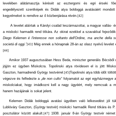
levelében alátámasztja kérését az esztergomi és egri érseki főe
engedélyezett szentképek és Didák atya boldoggá avatásáért mondott 
kegyelmeket is remélve az ő közbenjárása révén.
[42]
A levelet aláírtak a Károlyi család leszármazottai, a magyar vallás- 
a miskolci harmadik rend titkára. Az okirat ezekkel a szavakkal fejeződi
Diego Kelemen é l'interesse non soltanto dell'Ordine, ma anche della s
societá
di oggi.”
[43]
Még ennek a hónapnak 28-án az olasz nyelvű levelet e
[44]
Amikor 1937 augusztusában Hess Beda, miniszter generális Bécsből ut
jöjjön ez ügyben Miskolcra. Topolinski atya rövidesen el is jött Misko
Gaszton, harmadrendi György testvérrel.
[45]
Topolinski atya több időt tölt
végezve és felfedezte a „
de non culto”
folyamatot az egri egyházmegye 
miskolciakat, hogy imádkozni kell a nagy ügyéért, mely nemcsak a mi
hanem hazájának is sokat jelent.
Kelemen Didák boldoggá avatási ügyében való lelkesedést jól tük
Lublóváry Gaszton, (György testvér) miskolci harmadik Rend titkára és P. 
posztulátor között alakult.
[47]
1938. január 8-án György testvér német n