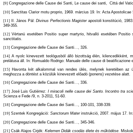
[9]
Congregazione delle Cause dei Santi, Le cause dei santi, Cittá del Vati
[10]
Sanctitas Clarior motu proprio, 1969. március 19. In: Acta Apostolicae
[11]
II. János Pál:
Divinus Perfectionis Magister
apostoli konstitúció, 1983
349-355.
[12]
Vértanú esetében Positio super martyrio,
hitvalló esetében Positio 
sanctitatis.
[13]
Congregazione delle Cause dei Santi…, 326.
[14]
A nyolc kinevezett teológusból álló bizottság élén, kilencedikként, 
prelátusa áll. In: Romualdo Rodrigo: Manuale delle cause di beatificazione
[15]
Havonta két alkalommal van rendes ülés, melynek keretében az ü
meghozza a döntést a közülük kinevezett előadó (ponens) vezetése alatt.
[16]
Congregazione delle Cause dei Santi…, 336.
[17]
José Luis Gutiérrez:
I miracoli nelle cause dei Santo. Incontro tra sci
Scienza e Fede /9, n. 3-2011, 51-60.
[18]
Congregazione delle Cause dei Santi…, 100-101, 338-339.
[19]
Szentek Kongregáció:
Sanctorum Mater
instrukció, 2007. május 17. I
[20]
Congregazione delle Cause dei Santi
…
, 345-346.
[21]
Csák Alajos Cirjék:
Kelemen Didák csodás élete és működése
. Miskol