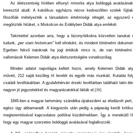
Az életszentség hírében elhunyt minorita atya boldoggá avatásána
keresztül aludt. A katolikus egyházra nézve kedvezőtlen szelek fújta
filozófiák mételyezték a társadalom értelmiségi rétegét, az egyszerű
megőrizték hitüket, s Miskolcon és Erdélyben Didák atya emlékét.
Tekintettel azonban arra, hogy a bizonyítékokra közvetlen tanukat
tudunk,
„
per viam historicam”
kell elin­dulni, és mindent történelmi dokume
Eger­ben fekvő iratoknak ha jogi értékük nincs is, de van történelmi
vallomások Kelemen Didák atya életszentségére vonatkozólag.
Minden adatot napvilágra kellett hozni, amely Kelemen Didák aty
műveit, 212 saját kezűleg írt levelét és egyéb más munkáit. Kutatás fo
családi levéltárakban. A gyulafehérvári érseki levéltárban található latin 
nagyon jó jegyzetekkel és magyará­zatokkal látták el.
[39]
1845-ben a magyar tartomány szándéka újrakezdeni az elodázott pert
egész ügy abbamaradt. A kiegyezés után pedig a pápaság került kritik
megteremtésével kapcsolatos politikai küzdelmekben. Így a menekülő I
hogy egy magyar szerzetes boldoggá avatásával foglalkozzék.