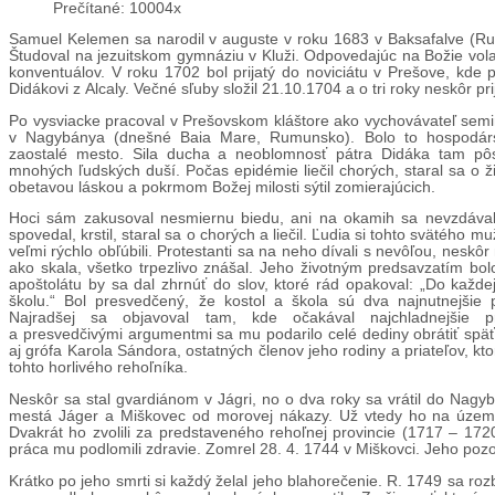
Prečítané: 10004x
Samuel Kelemen sa narodil v auguste v roku 1683 v Baksafalve (Rum
Študoval na jezuitskom gymnáziu v Kluži. Odpovedajúc na Božie vola
konventuálov. V roku 1702 bol prijatý do noviciátu v Prešove, kde 
Didákovi z Alcaly. Večné sľuby složil 21.10.1704 a o tri roky neskôr pr
Po vysviacke pracoval v Prešovskom kláštore ako vychovávateľ semi
v Nagybánya (dnešné Baia Mare, Rumunsko). Bolo to hospodárs
zaostalé mesto. Sila ducha a neoblomnosť pátra Didáka tam pô
mnohých ľudských duší. Počas epidémie liečil chorých, staral sa o ži
obetavou láskou a pokrmom Božej milosti sýtil zomierajúcich.
Hoci sám zakusoval nesmiernu biedu, ani na okamih sa nevzdával.
spovedal, krstil, staral sa o chorých a liečil. Ľudia si tohto svätého 
veľmi rýchlo obľúbili. Protestanti sa na neho dívali s nevôľou, neskôr
ako skala, všetko trpezlivo znášal. Jeho životným predsavzatím bol
apoštolátu by sa dal zhrnúť do slov, ktoré rád opakoval: „Do každej
školu.“ Bol presvedčený, že kostol a škola sú dva najnutnejšie 
Najradšej sa objavoval tam, kde očakával najchladnejšie pr
a presvedčivými argumentmi sa mu podarilo celé dediny obrátiť späť
aj grófa Karola Sándora, ostatných členov jeho rodiny a priateľov, k
tohto horlivého rehoľníka.
Neskôr sa stal gvardiánom v Jágri, no o dva roky sa vrátil do Nagy
mestá Jáger a Miškovec od morovej nákazy. Už vtedy ho na území v
Dvakrát ho zvolili za predstaveného rehoľnej provincie (1717 – 172
práca mu podlomili zdravie. Zomrel 28. 4. 1744 v Miškovci. Jeho pozos
Krátko po jeho smrti si každý želal jeho blahorečenie. R. 1749 sa ro