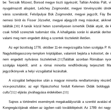
be: Tercsák Mózest, Borsod megye tiszti ügyészét; Tallián András Pált, viz
nyugalmazott alispánt, Leőchey Zsigmondot, megyei törvényszéki ülnök
város szenátorát, Felsőpulyai Bük Zsigmondot, megyei jegyzőt, Fáy Be
nemesi bírót és Fisser Józsefet, megyei aljegyzőt meg másokat, akikne
találták.
[30]
A tanúk közül heten személyesen ismerték Didák atyát, de ki
csak hírből szereztek tudomást róla. A kihallgatás során ki akarták deríte
valami meg nem engedett dolog a szentek tiszteletét illetően.
Az egri bizottság 1776. október 11-én megvizsgálta Isten szolgája P. K
Nagyboldogasszony-templom kriptájában, valamint bejárta a kolostort, de
nem engedett nyilvános tiszteletnek.
[31]
Találtak azonban Rómában nyom
szol­gája képéről, amit a római minorita rendfőnökség terjesztett M
jegyzőkönyvek a helyi vizsgálattal lezárultak.
A vizsgálat befejezése után a magyar minorita rendtartomány részéről 
vice-posztulátor, az egri főpásztorhoz fordult Kelemen Didák boldog
cultu”
[32]
eljárás jóváhagyása érdekében.
[33]
Sajnos a történelmi események megakadályozták a szentté avatási el
Kongregációjának ebben az ügyben való továbblépését. Az 1789. évi nagy 