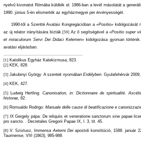
nyelvű kivonatot Rómába küldték el. 1986-ban a levél másolatát a generáli
1990. június 5-én elismerték az egyházmegyei per érvényességét.
1990-től a Szentté Avatási Kongregációban a
«Positio»
kidolgozását 
az új relator irányítására bízták.
[59]
Az ő segítségével a
«Positio super vit
et miraculorum Servi Dei Didaci Kelemen»
kidolgozása gyorsan történik
avatási eljá­rásban.
[1]
Katolikus Egyház Katekizmusa, 823.
[2]
KEK, 828.
[3]
Jakubinyi György: A sz
entek nyomában Erdélyben
. Gyulafehérvár 2009,
[4]
KEK, 427.
[5]
Ludwig Hertling:
Canonisation, in: Dictionnaire de spiritualité. Ascé
historae,
82.
[6]
Romualdo Rodrigo:
Manuale delle cause di beatificazione e canonizzaz
[7]
IX Gergely pápa: De reliquiis et veneratione sanctorum sine papae licen
pro sancto. . Decretales Gregorii Papae IX, l. 3, tit. 45.
[8]
V. Szixtusz,
Immensa Aeterni Dei
apostoli konstitúció, 1588. január 2
Taurinense, VIII (1863), 985-988.