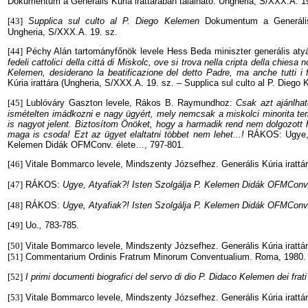
Dokumentum a Generális Kúria irattárában található. Ungheria, S/XXX.A. 1
[43]
Supplica sul culto al P. Diego Kelemen
Dokumentum a Generális 
Ungheria, S/XXX.A. 19. sz.
[44]
Péchy Alán tartományfőnök levele Hess Beda miniszter generális at
fedeli cattolici della cittá di Miskolc, ove si trova nella cripta della chiesa no
Kelemen, desiderano la beatificazione del detto Padre, ma anche tutti i fe
Kúria irattára (Ungheria, S/XXX.A. 19. sz. – Supplica sul culto al P. Diego
[45]
Lublóváry Gaszton levele, Rákos B. Raymundhoz:
Csak azt ajánlha
ismételten imádkozni e nagy ügyért, mely nemcsak a miskolci minorita 
is nagyot jelent. Biztosítom Önöket, hogy a harmadik rend nem dolgozott h
maga is csoda! Ezt az ügyet elaltatni többet nem lehet...!
RÁKOS: Ugye, A
Kelemen Didák OFMConv. élete…, 797-801.
[46]
Vitale Bommarco levele, Mindszenty Józsefhez. Generális Kúria iratt
[47]
RÁKOS:
Ugye, Atyafiak?! Isten Szolgálja P. Kelemen Didák OFMConv
[48]
RÁKOS:
Ugye, Atyafiak?! Isten Szolgálja P. Kelemen Didák OFMConv
[49]
Uo.
,
783-785.
[50]
Vitale Bommarco levele, Mindszenty Józsefhez. Generális Kúria iratt
[51]
Commentarium Ordinis Fratrum Minorum Conventualium. Roma, 1980.
[52]
I primi documenti biografici del servo di dio P. Didaco Kelemen dei frati
[53]
Vitale Bommarco levele, Mindszenty Józsefhez. Generális Kúria iratt