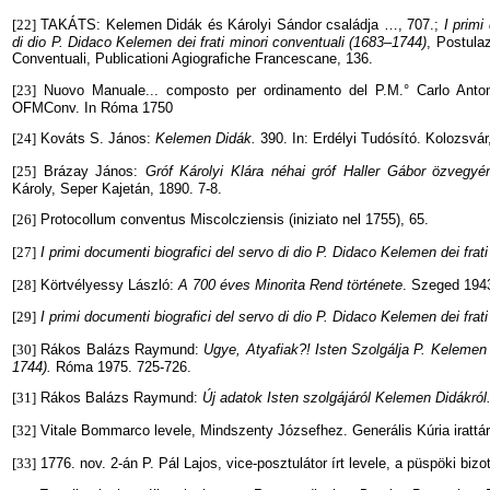
[22]
TAKÁTS: Kelemen Didák és Károlyi Sándor családja …, 707.;
I primi
di dio P. Didaco Kelemen dei frati minori conventuali (1683–1744)
, Postulaz
Conventuali, Publicationi Agiografiche Francescane, 136
.
[23]
Nuovo Manuale... composto per ordinamento del P.M.° Carlo Antoni
OFMConv. In Róma 1750
[24]
Kováts S. János:
Kelemen Didák.
390. In: Erdélyi Tudósító. Kolozsvár,
[25]
Brázay János:
Gróf Károlyi Klára néhai gróf Haller Gábor özvegyé
Károly, Seper Kajetán, 1890. 7-8.
[26]
Protocollum conventus Miscolcziensis (iniziato nel 1755), 65.
[27]
I primi documenti biografici del servo di dio P. Didaco Kelemen dei frati
[28]
Körtvélyessy László:
A 700 éves Minorita Rend története
. Szeged 1943
[29]
I primi documenti biografici del servo di dio P. Didaco Kelemen dei frati
[30]
Rákos Balázs Raymund:
Ugye, Atyafiak?! Isten Szolgálja P. Keleme
1744).
Róma 1975. 725-726.
[31]
Rákos Balázs Raymund:
Új adatok Isten szolgájáról Kelemen Didákról
[32]
Vitale Bommarco levele, Mindszenty Józsefhez. Generális Kúria iratt
[33]
1776. nov. 2-án P. Pál Lajos, vice-posztulátor írt levele, a püspöki bizo