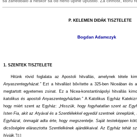
sa zanedbalo a neskôr sa od neho úplne upustilo. Za činnosť, ktorú 
P. KELEMEN DIDÁK TISZTELETE
Bogdan Adamczyk
1. SZENTEK TISZTELETE
Hitünk rövid foglalata az Apostoli hitvallás, amelynek tétele kim
Anyaszentegyházat.”
Ezt a hitvallást bővítette a 325-ben Niceában és 
megtartott egyetemes zsinat. Ez a Nicea-konstantinápolyi hitvallás kimo
katolikus és apostoli Anyaszentegyházban.”
A Katolikus Egyház Kateki
hogy miért szent az Egyház: „
Hisszük, hogy fogyhatatlan szent az Egy
Isten Fia, akit az Atyával és a Szentlélekkel egyedül szentnek ünneplünk
Egyházat, önmagát adta érte, hogy megszentelje. Saját testeképpen köt
dicsőségére elárasztotta Szentlelkének ajándékaival. Az Egyház tehát sz
hívják.”
[1]