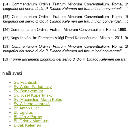
[54]
Commentarium Ordinis Fratrum Minorum Conventualium. Roma, 19
biografici del servo di dio P. Didaco Kelemen dei frati minori conventuali...,
[55]
Commentarium Ordinis Fratrum Minorum Conventualium. Roma, 19
biografici del servo di dio P. Didaco Kelemen dei frati minori conventuali...,
[56]
Commentarium Ordinis Fratrum Minorum Conventualium. Roma, 1980.
[57]
Nagy István: In: Ferences Világi Rend Kalendáriuma. Miskolc, 2011. 9
[58]
Commentarium Ordinis Fratrum Minorum Conventualium
.
Róma, 1
biografici del servo di dio P. Didaco Kelemen dei frati minori conventuali...,
[59]
I primi documenti biografici del servo di dio P. Didaco Kelemen dei frati
Naši svatí
Sv. František
Sv. Anton Paduánsky
Sv. Bonaventúra
Sv. Jozef Kupertínsky
Sv. Maximilián Mária Kolbe
Sv. Alžbeta Uhorská
Br. Anton Lucci
Bl. Egídius
Bl. Ján z Parmy
Bl. Odorik Mattiuzzi
Didak Kelemen