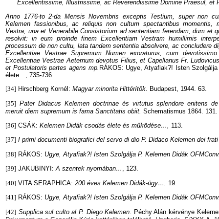
Excellentissime, Illustrissime, ac Reverendissime Domine Praesul, et
Anno 1776-to 2-da Mensis Novembris exceptis Testium, super non cul
Kelemen fassionibus, ac reliquis non cultum spectantibus momentis, m
Vestra, una et Venerabile Consistorium ad sententiam ferendam, dum et 
resolvit: in eum proinde finem Excellentiam Vestram humillimis interp
processum de non cultu, lata tandem sententia absolvere, ac concludere dig
Excellentiae Vestrae Supremum Numen exoraturus, cum devotissimo
Excellentiae Vestrae Aeternum devotus Filius, et Capellanus Fr. Ludovicus
et Postulatoris partes agens mp.
RÁKOS: Ugye, Atyafiak?! Isten Szolgálj
élete…, 735-736.
[34]
Hirschberg Kornél:
Magyar minorita Hittérítők.
Budapest, 1944. 63.
[35]
Pater Didacus Kelemen doctrinae és virtutus splendore enitens de
meruit diem supremum is fama Sanctitatis obiit.
Schematismus 1864. 131.
[36]
CSÁK:
Kelemen Didák csodás élete és működése…,
113.
[37]
I primi documenti biografici del servo di dio P. Didaco Kelemen dei frati
[38]
RÁKOS:
Ugye, Atyafiak?! Isten Szolgálja P. Kelemen Didák OFMConv
[39]
JAKUBINYI:
A szentek nyomában…
, 123.
[40]
VITA SERAPHICA:
200 éves Kelemen Didák-ügy…,
19.
[41]
RÁKOS:
Ugye, Atyafiak?! Isten Szolgálja P. Kelemen Didák OFMConv
[42]
Supplica sul culto al P. Diego Kelemen.
Péchy Alán kérvénye Kelemen D