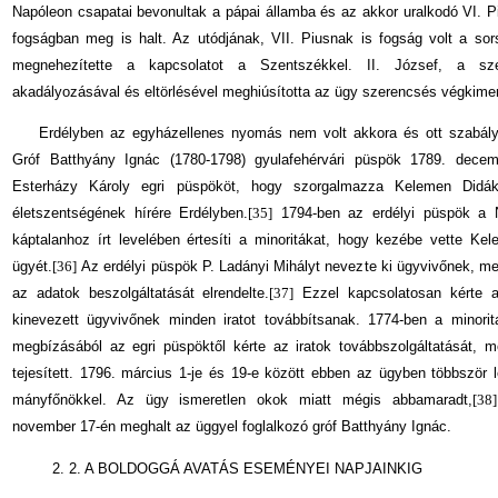
Napóleon csapatai bevonultak a pápai államba és az akkor uralkodó VI. Pi
fogságban meg is halt. Az utódjának, VII. Piusnak is fogság volt a sor
megnehezítette a kapcsolatot a Szentszékkel. II. József, a sz
akadályozásával és eltörlésével meghiúsította az ügy szerencsés végkimen
Erdélyben az egyházellenes nyomás nem volt akkora és ott szabály
Gróf Batthyány Ignác (1780-1798) gyulafehérvári püspök 1789. decemb
Esterházy Károly egri püspököt, hogy szorgalmazza Kelemen Didák
életszentségének hírére Erdélyben.
[35]
1794-ben az erdélyi püspök a Ny
káptalanhoz írt levelében értesíti a minoritákat, hogy kezébe vette Ke
ügyét.
[36]
Az erdélyi püspök P. Ladányi Mihályt nevezte ki ügyvivőnek, meg
az adatok beszolgáltatását elrendelte.
[37]
Ezzel kapcsolatosan kérte a
kinevezett ügyvivőnek minden iratot továbbítsanak. 1774-ben a minori
megbízásából az egri püspöktől kérte az iratok továbbszolgáltatását, m
tejesített. 1796. március 1-je és 19-e között ebben az ügyben többször le
mányfőnökkel. Az ügy ismeretlen okok miatt mégis abbamaradt,
[38]
november 17-én meghalt az üggyel foglalkozó gróf Batthyány Ignác.
2. 2. A BOLDOGGÁ AVATÁS ESEMÉNYEI NAPJAINKIG