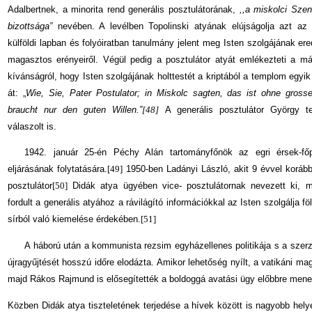
Adalbertnek, a minorita rend generális posztulátorának,
,,a miskolci Szen
bizottsága”
nevében. A levélben Topolinski atyának elújságolja azt az 
külföldi lapban és folyóiratban tanulmány jelent meg Isten szolgájának e
magasztos erényeiről. Végül pedig a posztulátor atyát emlékezteti a má
kívánságról, hogy Isten szolgájának holttestét a kriptából a templom egyi
át: „
Wie, Sie, Pater Postulator; in Miskolc sagten, das ist ohne gross
braucht nur den guten Willen.”
[48]
A generális posztulátor György t
válaszolt is.
1942. január 25-én Péchy Alán tartományfőnök az egri érsek-főp
eljárásának folytatására.
[49]
1950-ben Ladányi László, akit 9 évvel korább
posztulátor
[50]
Didák atya ügyében vice- posztulátornak nevezett ki, m
fordult a generális atyához a rávilágító információkkal az Isten szolgálja f
sírból való kiemelése érdekében.
[51]
A háború után a kommunista rezsim egyház­ellenes politikája s a szerz
újragyűjtését hosszú időre elodázta. Amikor lehetőség nyílt, a vatikáni m
majd Rákos Rajmund is elősegítették a boldoggá avatási ügy előbbre menet
Közben Didák atya tiszteletének terjedése a hívek között is nagyobb helye