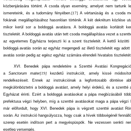
közbenjárására történt. A csoda olyan esemény, amelyet nem tartunk le
ismereteink, és a tudomány fényében.
[17]
A vértanúság és a csoda meg
fokának megállapításához hasonlóan történik. A két dekrétum közlése ut
mikor kerül sor a boldoggá avatásra. A boldoggá avatás korlátolt ke
tiszteletét. A boldoggá ava­tás után tett csoda megállapítása vezet a szent
az egye­temes Egyházra terjeszti ki a szent tiszteletét. A kettő között
boldoggá avatás során az egyház megengedi az illető tiszteletét egy adot
avatás során pedig az egész egyház számára elrendeli hivatalos tiszteletét
XVI. Benedek pápa rendeletére a Szentté Avatási Kongregáci
a
Sanctorum mater
[19]
kezdetű instrukciót, amely kissé módosítot
rendelkezéseit. Ennek az instrukciónak a legfontosabb döntése ab
megkülönböztetni a boldoggá avatást, amely helyi érdekű, és a szentté
Egyházat érinti. Ezért a boldoggá avatásokat a pápa megbízásából több
prefektusa végzi helyben, míg a szentté avatásokat maga a pápa végzi
már előfordult, hogy XVI. Benedek pápa is végzett szentté avatást Rómá
során. Az inst­rukció hangsúlyozza, hogy csak a hívek többsé­génél fennálló
szerep esetén indítson pert a megyéspüspök. Ne vezessen senkti ne
esetleg versengés.