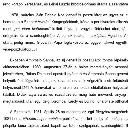
rend korábbi kéréséhez, és Lékai László bíboros-prímás átadta a szentatyá
1978. március 2-án Donald Kos generális posztulátor az ügyet az 
bemutatta a Szentté Avatási Kongregációnak, kérve a per hivatalos elkezd
most „
per viam historicam”
kellett folytatni, vagyis történelmi úton, t
erényeire és a szentséghírére. A pernek relátori munkájával Agostino
utána pedig mons. Giovanni Papa foglalkozott az üggyel, akivel együt
vice-posztulátor.
[55]
Eközben Ambrosio Sanna, az új generális posztulátor fontos lépéseke
előmenetelében. 1980. augusztus 27-én a halott maradványait azo­nosí
jelenlétében, Rákos Rajmund apostoli gyóntató és Ambrosio Sanna generál
helynök úr felügyelete alatt, szakavatott orvosok végezték a sír feltárás
helyezését.
[56]
A hamvakat a templom bal oldali oldalfalában helyezték
találták Didák atya saruit és rózsafüzérét, máig ható művének anyagi é
megtalálásuk után egy ideig Korompai Károly és Lőrinc Ilona őrizte otthoná­
A Szentszék 1981. április 28-án megadta az egri főegyházmegyéne
1981-ben a
«Positio super scriptis»
publikálva lett két felügyelő teológus a
püspöki kúria tájékoztatást kapott az Isten szolgájának szentséghírét ill