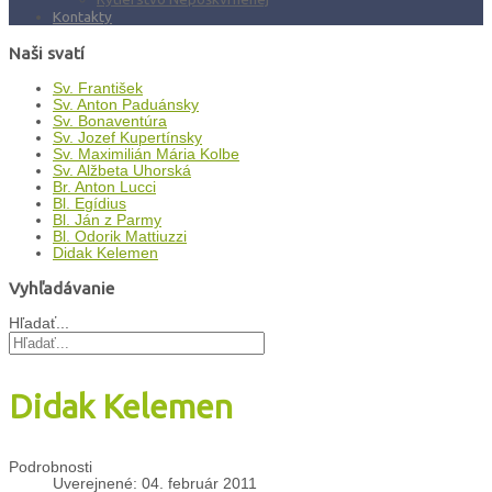
Kontakty
Naši svatí
Sv. František
Sv. Anton Paduánsky
Sv. Bonaventúra
Sv. Jozef Kupertínsky
Sv. Maximilián Mária Kolbe
Sv. Alžbeta Uhorská
Br. Anton Lucci
Bl. Egídius
Bl. Ján z Parmy
Bl. Odorik Mattiuzzi
Didak Kelemen
Vyhľadávanie
Hľadať...
Didak Kelemen
Podrobnosti
Uverejnené: 04. február 2011