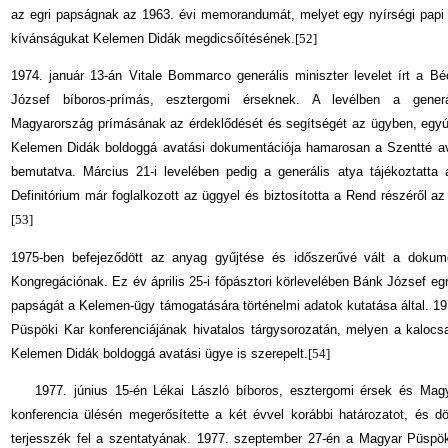
az egri papságnak az 1963. évi memorandumát, melyet egy nyírségi papi ta
kívánságukat Kelemen Didák megdicsőítésének.
[52]
1974. január 13-án Vitale Bommarco generális miniszter levelet írt a B
József bíboros-prímás, esztergomi érseknek. A levélben a generá
Magyarország prímásának az érdeklődését és segítségét az ügyben, egyút
Kelemen Didák boldoggá avatási dokumentációja hamarosan a Szentté av
bemutatva. Március 21-i levelében pedig a generális atya tájékoztatta 
Definitórium már foglalkozott az üggyel és biztosította a Rend részéről az 
[53]
1975-ben befejeződött az anyag gyűjtése és időszerűvé vált a doku
Kongregációnak. Ez év április 25-i főpásztori körlevelében Bánk József eg
papságát a Kelemen-ügy támogatására történelmi adatok kutatása által. 
Püspöki Kar konferenciájának hivatalos tárgysorozatán, melyen a kalocsai
Kelemen Didák boldoggá avatási ügye is szerepelt.
[54]
1977. június 15-én Lékai László bíboros, esztergomi érsek és Mag
konferencia ülésén megerősítette a két évvel korábbi határozatot, és d
terjesszék fel a szentatyának. 1977. szeptember 27-én a Magyar Püspöki 