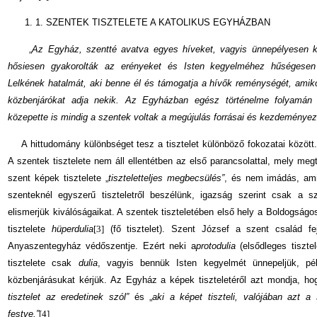
1. 1. SZENTEK TISZTELETE A KATOLIKUS EGYHÁZBAN
„
Az Egyház, szentté avatva egyes híveket, vagyis ünnepélyesen k
hősiesen gyakorolták az erényeket és Isten kegyelméhez hűségesen 
Lelkének hatalmát, aki benne él és támogatja a hívők reménységét, amik
közbenjárókat adja nekik. Az Egyházban egész történelme folyamán
közepette is mindig a szentek voltak a megújulás forrásai és kezdeményez
A hittudomány különbséget tesz a tisztelet különböző fokozatai között.
A szentek tisztelete nem áll ellentétben az első parancsolattal, mely megt
szent képek tisztelete „
tiszteletteljes megbecsülés”
, és nem imádás, ami 
szenteknél egyszerű tiszteletről beszélünk, igazság szerint csak a sz
elismerjük kiválóságaikat. A szentek tiszteletében első hely a Boldogságos 
tisztelete
hüperdulia
[3]
(fő tisztelet). Szent József a szent család f
Anyaszentegyház védőszentje. Ezért neki a
protodulia
(elsődleges tiszte
tisztelete csak
dulia
, vagyis bennük Isten kegyelmét ünnepeljük, pél
közbenjárásukat kérjük. Az Egyház a képek tiszteletéről azt mondja, 
tisztelet az eredetinek szól”
és „
aki a képet tiszteli, valójában azt a 
festve.”
[4]