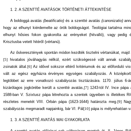
1. 2. A SZENTTÉ AVATÁSOK TÖRTÉNETI ÁTTEKINTÉSE
A boldoggá avatás
(beatificatio)
és a szentté avatás
(canonizatio)
ann
hogy az elhunyt kiérdemelte az örök boldogságot. Teológiai tartalma mind
elhunyt hősies fokon gyakorolta az erényeket (hitvalló), vagy pedig é
Krisztusba vetett hitéről (vértanú).
Az őskeresztények spontán módon kezdték tisztelni vértanúikat, majd a 
[5]
hivatalos jóváhagyás nélkül, ezért szükségessé vált annak szabá
zsinatok által.
[6]
Az idővel sokszor eltérő kritériumok és az előforduló v
vált az egész egyházra érvényes egységes szabályozás. A középkorb
legtöbbet az erre vonatkozó szabályozás tisztázására. 1170. július 6-á
kizárólagos jogkörébe került a szentté avatás,
[7]
1243-tól IV. Ince pápa á
1588-ban V. Szixtusz pápa létrehozta a szentek ügyeiben is illetékes Rí
részletes menetét VIII. Orbán pápa (1623-1644) határozta meg.
[9]
Nagy
szabályozás megmaradt napjainkig, bár VI. Pál
[10]
pápa is mélyrehatóan vál
1. 3. A SZENTTÉ AVATÁS MAI GYAKORLATA
A szentté avatás előírásai sok változáson men­tek át. II. János Pá