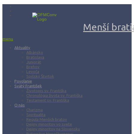
Menší bratia
menu
Aktuality
Albánsko
Bratislava
Juniorát
Brehov
Levoča
Spišský Štvrtok
Povolanie
Svätý František
Životopis sv. Františka
Chronológia života sv. Františka
Testament sv. Františka
O nás
Charizma
Spiritualita
Regula Menších bratov
Dejiny minoritov vo svete
Dejiny minoritov na Slovensku
Rytierstvo Nepoškvrnenej