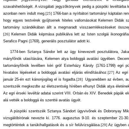
szavahihetőségét. A vizsgálati jegyzőkönyvek pedig a püspöki levéltárba k
azonban nem indult meg.
[25]
1766-ban a nyírbátori tartományi káptalan ren
hogy egyes testvérek gyűjtsenek hiteles vallomásokat Kelemen Didák sz
tartomány szándékában állt a megmaradt visszaemlékezéseket összeg
[26]
Kelemen Didák képmása publikálva lett az Isten szolgái ikonográfiai
Serafico Pagni (1769), generális posztulátor adott ki.
1774-ben
Sztanya Sándor lett az ügy kinevezett posztulátora, Jaka
mányfőnök utasítására, Kelemen atya bol­doggá avatási ügyében. Dece
tartományfőnök levélben kéri gróf Esterházy Károly (1761-1799) egri 
hivatalos lépéseket a bol­doggá avatási eljárás elindításához.
[27]
Az egri 
január 25-én ezt kánonjogilag el is fogadta.
[28]
Ugyanebben az évben, au­g
szentszék megkezdte az életszentség hírében elhunyt Didák atya életének
Az egri érseki levéltár adatai szerint VIII. Orbán és XIV. Benedek pápák el
alá vették a boldoggá és szentté avatás ügyét.
A püspöki szentszék Sztanya Sándort ügyvivőnek és Dobronyay Mikl
vizsgálóbírónak nevezte ki. 1776. augusztus 9-10. és szeptember 21-30
megtörténtek a tanúkihallgatások és a sír felülvizsgálása.
[29]
Az ügyben a