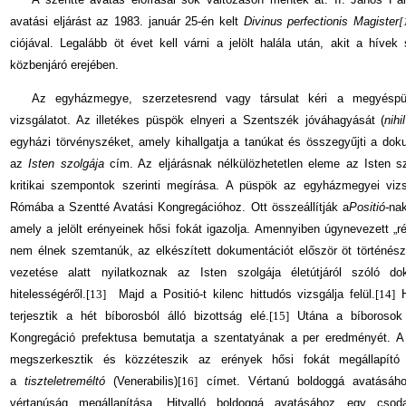
avatási eljárást az 1983. január 25-én kelt
Divinus perfectionis Magister
[
ciójával. Legalább öt évet kell várni a jelölt halá­la után, akit a híve
közbenjáró erejében.
Az egyházmegye, szerzetesrend vagy társulat kéri a megyéspü
vizsgálatot. Az illetékes püspök elnyeri a Szentszék jóváhagyását (
nihi
egyházi törvényszéket, amely kihallgatja a tanúkat és összegyűjti a doku
az
Isten szolgája
cím. Az eljárásnak nélkülözhetetlen eleme az Isten sz
kritikai szempontok szerinti megírása. A püspök az egyházmegyei vizsg
Rómába a Szentté Avatási Kongregációhoz. Ott összeállítják a
Positió-
na
amely a jelölt erényeinek hősi fokát igazolja. Amennyiben úgynevezett „r
nem élnek szemtanúk, az elkészített dokumentációt először öt történész v
vezetése alatt nyilatkoznak az Isten szolgája életútjáról szóló do
hitelességéről.
[13]
Majd a Positió-t kilenc hittudós vizsgálja felül.
[14]
H
terjesztik a hét bíborosból álló bizottság elé.
[15]
Utána a bíborosok 
Kongregáció prefektusa bemutatja a szentatyának a per ered­ményét. A
megszer­kesztik és közzéteszik az erények hősi fokát meg­állapító
a
tiszteletreméltó
(Venerabilis)
[16]
címet. Vértanú boldoggá avatásáh
vértanúság megállapítása. Hitvalló boldoggá avatásához egy csoda