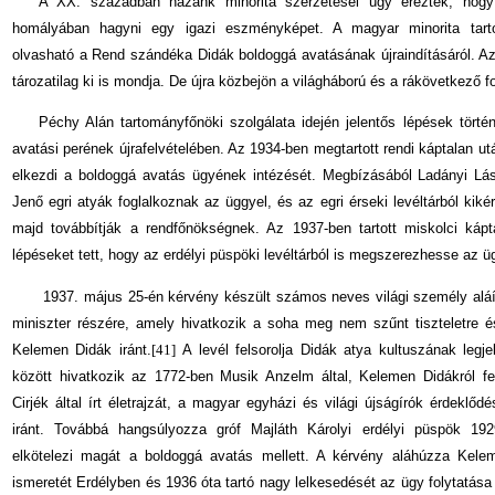
A XX. században hazánk minorita szerzetesei úgy érezték, hog
homályában hagyni egy igazi eszményképet. A magyar minorita tar
olvasható a Rend szándéka Didák boldoggá avatásának újraindításáról. A
tározatilag ki is mondja. De újra közbejön a világháború és a rákövetkező f
Péchy Alán tartományfőnöki szolgálata idején jelentős lépések tört
avatási perének újrafelvételében. Az 1934-ben megtartott rendi káptalan u
elkezdi a boldoggá avatás ügyének intézését. Megbízásából Ladányi Lá
Jenő egri atyák foglalkoznak az üggyel, és az egri érseki levéltárból kikér
majd továbbítják a rendfőnökségnek. Az 1937-ben tartott miskolci káp
lépéseket tett, hogy az erdélyi püspöki levéltárból is megszerezhesse az ü
1937. május 25-én kérvény készült számos neves világi személy aláí
miniszter részére, amely hivatkozik a soha meg nem szűnt tiszteletre é
Kelemen Didák iránt.
[41]
A levél felsorolja Didák atya kultuszának legj
között hivatkozik az 1772-ben Musik Anzelm által, Kelemen Didákról fe
Cirjék által írt életrajzát, a magyar egyházi és világi újságírók érdekl
iránt. Továbbá hangsúlyozza gróf Majláth Károlyi erdélyi püspök 1929
elkötelezi magát a boldoggá avatás mellett. A kérvény aláhúzza Kelem
ismeretét Erdélyben és 1936 óta tartó nagy lelkesedését az ügy folytatása