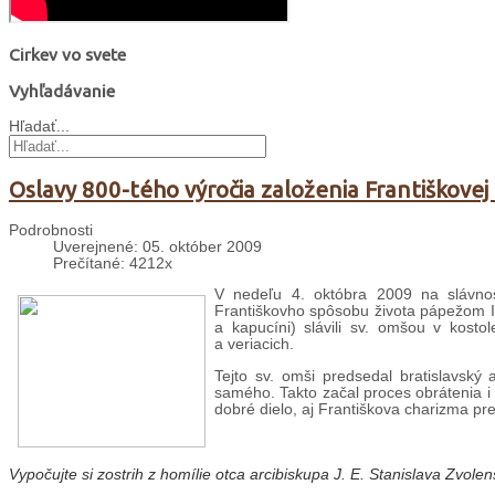
Cirkev vo svete
Vyhľadávanie
Hľadať...
Oslavy 800-tého výročia založenia Františkovej
Podrobnosti
Uverejnené: 05. október 2009
Prečítané: 4212x
V nedeľu 4. októbra 2009 na slávnosť
Františkovho spôsobu života pápežom Inoc
a kapucíni) slávili sv. omšou v kostol
a veriacich.
Tejto sv. omši predsedal bratislavský 
samého. Takto začal proces obrátenia i 
dobré dielo, aj Františkova charizma pr
Vypočujte si
zostrih z homílie otca arcibiskupa J. E. Stanislava Zvolen