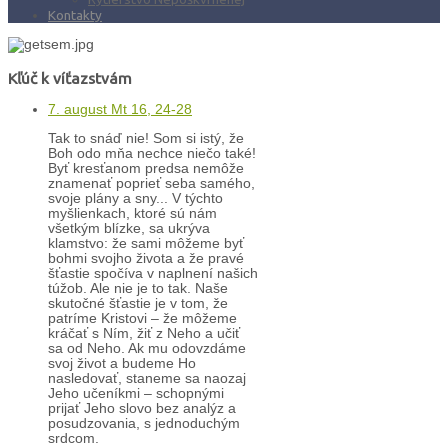
Kontakty
Kľúč k víťazstvám
7. august Mt 16, 24-28
Tak to snáď nie! Som si istý, že
Boh odo mňa nechce niečo také!
Byť kresťanom predsa nemôže
znamenať poprieť seba samého,
svoje plány a sny... V týchto
myšlienkach, ktoré sú nám
všetkým blízke, sa ukrýva
klamstvo: že sami môžeme byť
bohmi svojho života a že pravé
šťastie spočíva v naplnení našich
túžob. Ale nie je to tak. Naše
skutočné šťastie je v tom, že
patríme Kristovi – že môžeme
kráčať s Ním, žiť z Neho a učiť
sa od Neho. Ak mu odovzdáme
svoj život a budeme Ho
nasledovať, staneme sa naozaj
Jeho učeníkmi – schopnými
prijať Jeho slovo bez analýz a
posudzovania, s jednoduchým
srdcom.