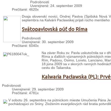
Podrobnosti
Uverejnené: 24. september 2009
Prečítané: 4620x
Dvaja slovenskí novici, Ondrej Pastva (Spišská Nová V
septembra na Kalvárii Paclawskej prijali rúcho menšieho 
Svätopavlovská púť do Ríma
Podrobnosti
Uverejnené: 30. september 2009
Prečítané: 6040x
Na záver Roku sv. Pavla uskutočnila sa v dň
Ríma a ďalších významných pútnických mies
Rím, Padovu, Osimo, Loreto, Lanciano, Mano
18.júna 2009 sa v skorých ranných hodinách 
cestu do Talianska.
Kalwaria Pacławska (PL): Prvé
Podrobnosti
Uverejnené: 29. september 2009
Prečítané: 4781x
V sobotu 26. septembra na pútnickom mieste Umučenia Pána Ježiš
pochádzajúci zo Sniny. Zložením evanjeliových rád bratia potvrdili 