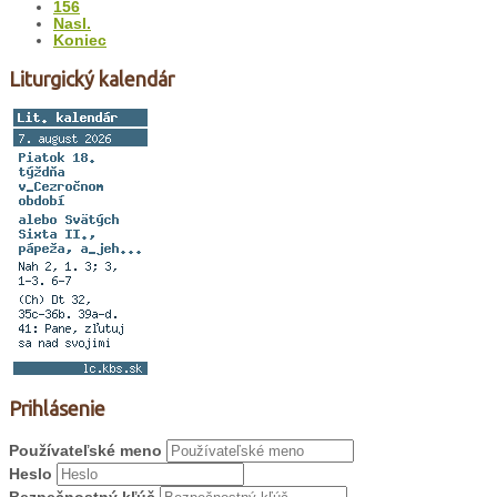
156
Nasl.
Koniec
Liturgický kalendár
Prihlásenie
Používateľské meno
Heslo