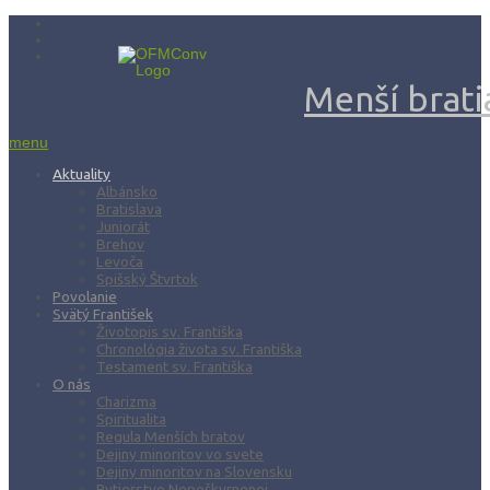
Menší bratia
menu
Aktuality
Albánsko
Bratislava
Juniorát
Brehov
Levoča
Spišský Štvrtok
Povolanie
Svätý František
Životopis sv. Františka
Chronológia života sv. Františka
Testament sv. Františka
O nás
Charizma
Spiritualita
Regula Menších bratov
Dejiny minoritov vo svete
Dejiny minoritov na Slovensku
Rytierstvo Nepoškvrnenej