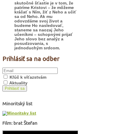
skutočné šťastie je v tom, že
patríme Kristovi – že môžeme
kráčať s Ním, žiť z Neho a učiť
sa od Neho. Ak mu
odovzdáme svoj život a
budeme Ho nasledovať,
staneme sa naozaj Jeho
učeníkmi – schopnými prijať
Jeho slovo bez analýz a
posudzovania, s
jednoduchým srdcom.
Prihlásiť sa na odber
Kľúč k víťazstvám
Aktuality
Prihlásiť sa
Minoritský list
Film: brat Štefan