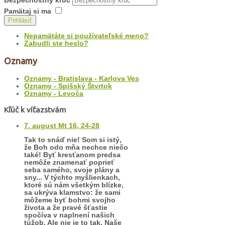
Bezpečnostný kľúč
Pamätaj si ma
Prihlásiť
Nepamätáte si používateľské meno?
Zabudli ste heslo?
Oznamy
Oznamy - Bratislava - Karlova Ves
Oznamy - Spišský Štvrtok
Oznamy - Levoča
Kľúč k víťazstvám
7. august Mt 16, 24-28
Tak to snáď nie! Som si istý,
že Boh odo mňa nechce niečo
také! Byť kresťanom predsa
nemôže znamenať poprieť
seba samého, svoje plány a
sny... V týchto myšlienkach,
ktoré sú nám všetkým blízke,
sa ukrýva klamstvo: že sami
môžeme byť bohmi svojho
života a že pravé šťastie
spočíva v naplnení našich
túžob. Ale nie je to tak. Naše