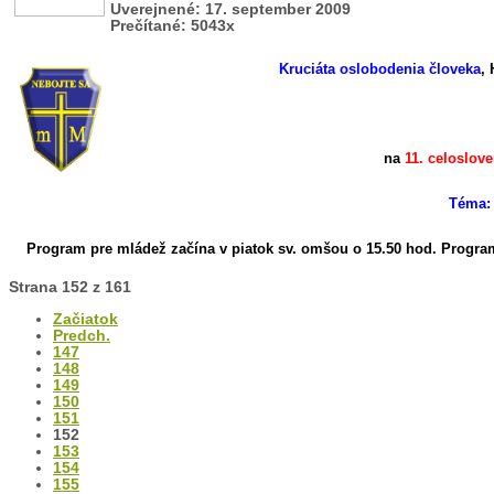
Uverejnené: 17. september 2009
Prečítané: 5043x
Kruciáta oslobodenia človeka
, 
na
11. celoslo
Téma: 
Program pre mládež začína v piatok sv. omšou o 15.50 hod.
Program
Strana 152 z 161
Začiatok
Predch.
147
148
149
150
151
152
153
154
155