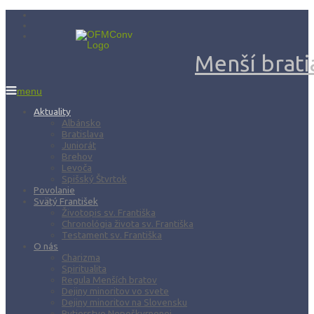
Menší bratia
menu
Aktuality
Albánsko
Bratislava
Juniorát
Brehov
Levoča
Spišský Štvrtok
Povolanie
Svätý František
Životopis sv. Františka
Chronológia života sv. Františka
Testament sv. Františka
O nás
Charizma
Spiritualita
Regula Menších bratov
Dejiny minoritov vo svete
Dejiny minoritov na Slovensku
Rytierstvo Nepoškvrnenej