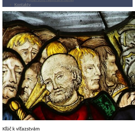
Kontakty
Kľúč k víťazstvám