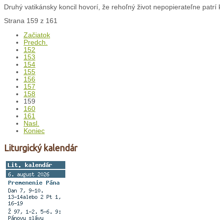
Druhý vatikánsky koncil hovorí, že rehoľný život nepopierateľne patrí k 
Strana 159 z 161
Začiatok
Predch.
152
153
154
155
156
157
158
159
160
161
Nasl.
Koniec
Liturgický kalendár