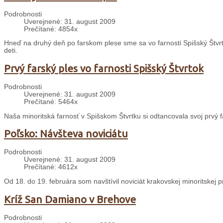
Podrobnosti
Uverejnené: 31. august 2009
Prečítané: 4854x
Hneď na druhý deň po farskom plese sme sa vo farnosti Spišský Štvrt
deti.
Prvý farský ples vo farnosti Spišský Štvrtok
Podrobnosti
Uverejnené: 31. august 2009
Prečítané: 5464x
Naša minoritská farnosť v Spišskom Štvrtku si odtancovala svoj prvý f
Poľsko: Návšteva noviciátu
Podrobnosti
Uverejnené: 31. august 2009
Prečítané: 4612x
Od 18. do 19. februára som navštívil noviciát krakovskej minoritskej 
Kríž San Damiano v Brehove
Podrobnosti