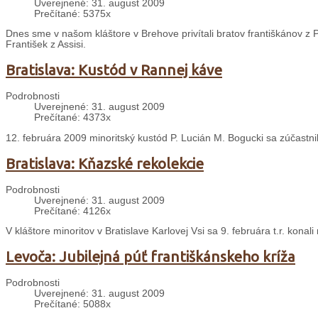
Uverejnené: 31. august 2009
Prečítané: 5375x
Dnes sme v našom kláštore v Brehove privítali bratov františkánov z P
František z Assisi.
Bratislava: Kustód v Rannej káve
Podrobnosti
Uverejnené: 31. august 2009
Prečítané: 4373x
12. februára 2009 minoritský kustód P. Lucián M. Bogucki sa zúčastn
Bratislava: Kňazské rekolekcie
Podrobnosti
Uverejnené: 31. august 2009
Prečítané: 4126x
V kláštore minoritov v Bratislave Karlovej Vsi sa 9. februára t.r. konal
Levoča: Jubilejná púť františkánskeho kríža
Podrobnosti
Uverejnené: 31. august 2009
Prečítané: 5088x