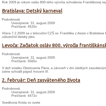
Rok 2009 je rokom osláv 800-tého výročia schválenia Františkovej re
Bratislava: Detský karneval
Podrobnosti
Uverejnené: 31. august 2009
Prečítané: 4520x
Včera 7.2.2009 sa v telocvični CZŠ sv. Františka z Assisi v Bratislave
uskutočnil detský ples.
Levoča: Začiatok osláv 800. výročia františkáns
Podrobnosti
Uverejnené: 31. august 2009
Prečítané: 5565x
V deň sviatku Obetovania Pána, a zároveň v dni všetkých zasvätených o
ústne schválil pápež Inocent III.
2. február: Deň zasväteného života
Podrobnosti
Uverejnené: 31. august 2009
Prečítané: 4472x
Svedkovia Krista vo svete