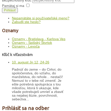
Bezpečnostný kľúč
Pamätaj si ma
Prihlásiť
Nepamätáte si používateľské meno?
Zabudli ste heslo?
Oznamy
Oznamy - Bratislava - Karlova Ves
Oznamy - Spišský Štvrtok
Oznamy - Levoča
Kľúč k víťazstvám
10. august Jn 12, 24-26
Padnúť do zeme – do Cirkvi, do
spoločenstva, do vzťahu, do
manželstva, do rehole... nestačí!
Nemusí to v tebe nič zmeniť. Je
ešte potrebná spolupráca s tou
milosťou, ktorá ti ukazuje, kde
všade potrebuješ umrieť a zbaviť
sa nejakej ilúzie, povrchnosti,
sebectva...
Prihlásiť sa na odber