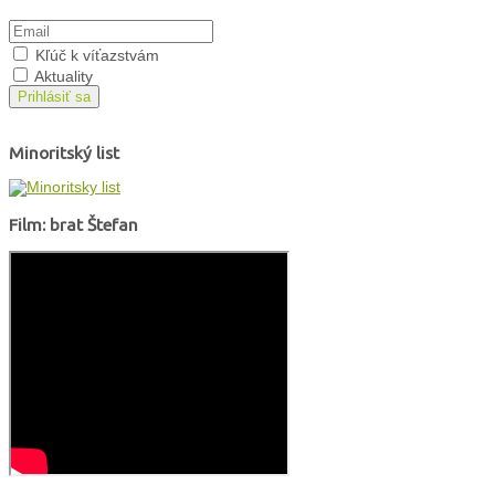
Kľúč k víťazstvám
Aktuality
Prihlásiť sa
Minoritský list
Film: brat Štefan