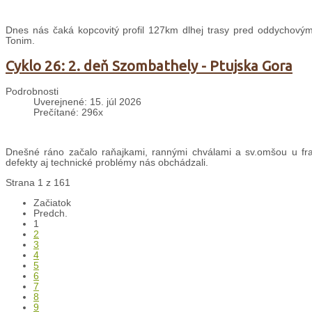
Dnes nás čaká kopcovitý profil 127km dlhej trasy pred oddychovým
Tonim.
Cyklo 26: 2. deň Szombathely - Ptujska Gora
Podrobnosti
Uverejnené: 15. júl 2026
Prečítané: 296x
Dnešné ráno začalo raňajkami, rannými chválami a sv.omšou u fran
defekty aj technické problémy nás obchádzali.
Strana 1 z 161
Začiatok
Predch.
1
2
3
4
5
6
7
8
9