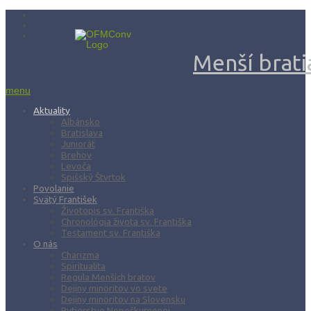
Menší bratia
menu
Aktuality
Albánsko
Bratislava
Juniorát
Brehov
Levoča
Spišský Štvrtok
Povolanie
Svätý František
Životopis sv. Františka
Chronológia života sv. Františka
Testament sv. Františka
O nás
Charizma
Spiritualita
Regula Menších bratov
Dejiny minoritov vo svete
Dejiny minoritov na Slovensku
Rytierstvo Nepoškvrnenej