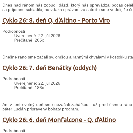
Dnes nad ránom nás zobudil dážď, ktorý nás sprevádzal počas celé
sa príjemne schladilo, no vďaka správam zo satelitu sme vedeli, že č
Cyklo 26: 8. deň Q. d'Altino - Porto Viro
Podrobnosti
Uverejnené: 22. júl 2026
Prečítané: 205x
Dnešné ráno sme začali sv. omšou a rannými chválami v kostolíku (taki
Cyklo 26: 7. deň Benátky (oddych)
Podrobnosti
Uverejnené: 22. júl 2026
Prečítané: 186x
Ani v tento voľný deň sme nezaćali zaháľkou - už pred ôsmou ráno
páter Lucián pripravený bohatý program.
Cyklo 26: 6. deň Monfalcone - Q. d'Altino
Podrobnosti