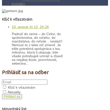
Kontakty
Kľúč k víťazstvám
10. august Jn 12, 24-26
Padnúť do zeme – do Cirkvi, do
spoločenstva, do vzťahu, do
manželstva, do rehole... nestačí!
Nemusí to v tebe nič zmeniť. Je
ešte potrebná spolupráca s tou
milosťou, ktorá ti ukazuje, kde
všade potrebuješ umrieť a zbaviť
sa nejakej ilúzie, povrchnosti,
sebectva...
Prihlásiť sa na odber
Kľúč k víťazstvám
Aktuality
Prihlásiť sa
Minoritský list