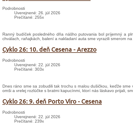
Podrobnosti
Uverejnené: 26. júl 2026
Prečítané: 255x
Ranný budíček posledného dňa nášho putovania bol príjemný a plný
chválach, raňajkách, balení a nakladaní auta sme vyrazili smerom na
Cyklo 26: 10. deň Cesena - Arezzo
Podrobnosti
Uverejnené: 22. júl 2026
Prečítané: 303x
Dnes ráno sme sa zobudili tak trochu s malou dušičkou, keďže sme v
omši a vrelej rozlúčke s bratmi kapucínmi, ktorí nás láskavo prijali, s
Cyklo 26: 9. deň Porto Viro - Cesena
Podrobnosti
Uverejnené: 22. júl 2026
Prečítané: 239x