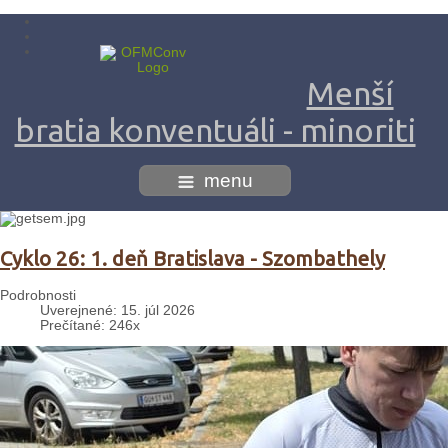
Menší
bratia konventuáli - minoriti
menu
Cyklo 26: 1. deň Bratislava - Szombathely
Podrobnosti
Uverejnené: 15. júl 2026
Prečítané: 246x