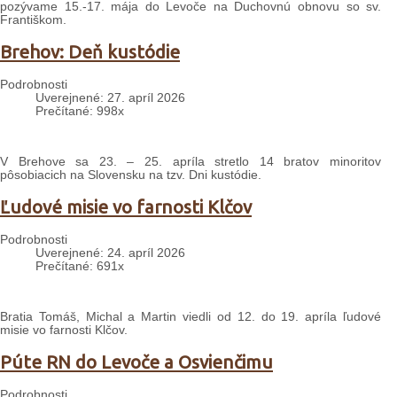
pozývame 15.-17. mája do Levoče na Duchovnú obnovu so sv.
Františkom.
Brehov: Deň kustódie
Podrobnosti
Uverejnené: 27. apríl 2026
Prečítané: 998x
V Brehove sa 23. – 25. apríla stretlo 14 bratov minoritov
pôsobiacich na Slovensku na tzv. Dni kustódie.
Ľudové misie vo farnosti Klčov
Podrobnosti
Uverejnené: 24. apríl 2026
Prečítané: 691x
Bratia Tomáš, Michal a Martin viedli od 12. do 19. apríla ľudové
misie vo farnosti Klčov.
Púte RN do Levoče a Osvienčimu
Podrobnosti