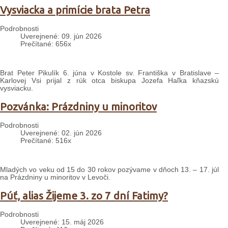
Vysviacka a primície brata Petra
Podrobnosti
Uverejnené: 09. jún 2026
Prečítané: 656x
Brat Peter Pikulík 6. júna v Kostole sv. Františka v Bratislave –
Karlovej Vsi prijal z rúk otca biskupa Jozefa Haľka kňazskú
vysviacku.
Pozvánka: Prázdniny u minoritov
Podrobnosti
Uverejnené: 02. jún 2026
Prečítané: 516x
Mladých vo veku od 15 do 30 rokov pozývame v dňoch 13. – 17. júl
na Prázdniny u minoritov v Levoči.
Púť, alias Žijeme 3. zo 7 dní Fatimy?
Podrobnosti
Uverejnené: 15. máj 2026