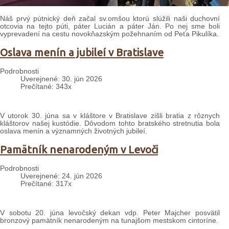
Náš prvý pútnický deň začal sv.omšou ktorú slúžili naši duchovní
otcovia na tejto púti, páter Lucián a páter Ján. Po nej sme boli
vyprevadení na cestu novokňazským požehnaním od Peťa Pikulíka.
Oslava menín a jubileí v Bratislave
Podrobnosti
Uverejnené: 30. jún 2026
Prečítané: 343x
V utorok 30. júna sa v kláštore v Bratislave zišli bratia z rôznych
kláštorov našej kustódie. Dôvodom tohto bratského stretnutia bola
oslava menín a významných životných jubileí.
Pamätník nenarodeným v Levoči
Podrobnosti
Uverejnené: 24. jún 2026
Prečítané: 317x
V sobotu 20. júna levočský dekan vdp. Peter Majcher posvätil
bronzový pamätník nenarodeným na tunajšom mestskom cintoríne.