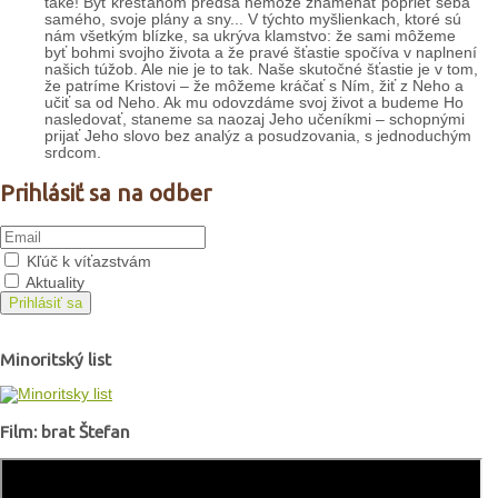
také! Byť kresťanom predsa nemôže znamenať poprieť seba
samého, svoje plány a sny... V týchto myšlienkach, ktoré sú
nám všetkým blízke, sa ukrýva klamstvo: že sami môžeme
byť bohmi svojho života a že pravé šťastie spočíva v naplnení
našich túžob. Ale nie je to tak. Naše skutočné šťastie je v tom,
že patríme Kristovi – že môžeme kráčať s Ním, žiť z Neho a
učiť sa od Neho. Ak mu odovzdáme svoj život a budeme Ho
nasledovať, staneme sa naozaj Jeho učeníkmi – schopnými
prijať Jeho slovo bez analýz a posudzovania, s jednoduchým
srdcom.
Prihlásiť sa na odber
Kľúč k víťazstvám
Aktuality
Prihlásiť sa
Minoritský list
Film: brat Štefan