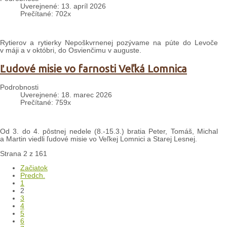
Uverejnené: 13. apríl 2026
Prečítané: 702x
Rytierov a rytierky Nepoškvrnenej pozývame na púte do Levoče
v máji a v októbri, do Osvienčimu v auguste.
Ľudové misie vo farnosti Veľká Lomnica
Podrobnosti
Uverejnené: 18. marec 2026
Prečítané: 759x
Od 3. do 4. pôstnej nedele (8.-15.3.) bratia Peter, Tomáš, Michal
a Martin viedli ľudové misie vo Veľkej Lomnici a Starej Lesnej.
Strana 2 z 161
Začiatok
Predch.
1
2
3
4
5
6