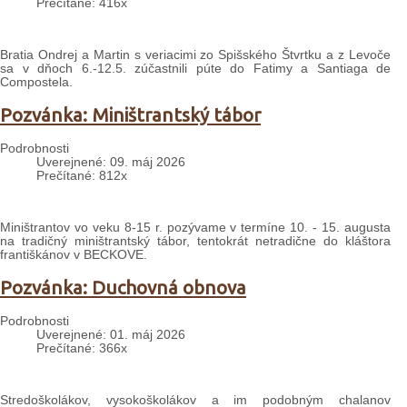
Prečítané: 416x
Bratia Ondrej a Martin s veriacimi zo Spišského Štvrtku a z Levoče
sa v dňoch 6.-12.5. zúčastnili púte do Fatimy a Santiaga de
Compostela.
Pozvánka: Miništrantský tábor
Podrobnosti
Uverejnené: 09. máj 2026
Prečítané: 812x
Miništrantov vo veku 8-15 r. pozývame v termíne 10. - 15. augusta
na tradičný miništrantský tábor, tentokrát netradične do kláštora
františkánov v BECKOVE.
Pozvánka: Duchovná obnova
Podrobnosti
Uverejnené: 01. máj 2026
Prečítané: 366x
Stredoškolákov, vysokoškolákov a im podobným chalanov