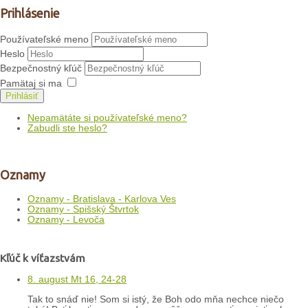
Prihlásenie
Používateľské meno
Heslo
Bezpečnostný kľúč
Pamätaj si ma
Prihlásiť
Nepamätáte si používateľské meno?
Zabudli ste heslo?
Oznamy
Oznamy - Bratislava - Karlova Ves
Oznamy - Spišský Štvrtok
Oznamy - Levoča
Kľúč k víťazstvám
8. august Mt 16, 24-28
Tak to snáď nie! Som si istý, že Boh odo mňa nechce niečo