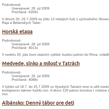
Podrobnosti
Uverejnené: 28. júl 2009
Prečítané: 4269x
V dňoch 20.-25.7.2009 sa zišlo 13 mladých ľudí z východného Sloven
Raja a Belianskych Tatier.
Horská etapa
Podrobnosti
Uverejnené: 28. júl 2009
Prečítané: 4013x
V nedeľu 26. júla ôsmi statoční cyklisti, budúci pútnici do Ríma, zvládl
Medvede, slnko a milosť v Tatrách
Podrobnosti
Uverejnené: 26. júl 2009
Prečítané: 4088x
V týždni od 18.7. do 25.7.2009 vo Vysokých Tatrách sme si užili med
kontajnerov takmer každú noc. A skoro 120 pánov tvorstva ( vrátane de
nos.
Albánsko: Denný tábor pre deti