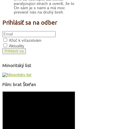
paralyzujúci strach a uverili, že to
On sám je s nami a má moc
previesť nás na druhý breh.
Prihlásiť sa na odber
Kľúč k víťazstvám
Aktuality
Prihlásiť sa
Minoritský list
Film: brat Štefan