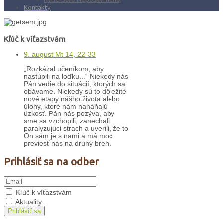
Kontakty
Kľúč k víťazstvám
9. august Mt 14, 22-33
„Rozkázal učeníkom, aby
nastúpili na loďku...“ Niekedy nás
Pán vedie do situácií, ktorých sa
obávame. Niekedy sú to dôležité
nové etapy nášho života alebo
úlohy, ktoré nám naháňajú
úzkosť. Pán nás pozýva, aby
sme sa vzchopili, zanechali
paralyzujúci strach a uverili, že to
On sám je s nami a má moc
previesť nás na druhý breh.
Prihlásiť sa na odber
Kľúč k víťazstvám
Aktuality
Prihlásiť sa