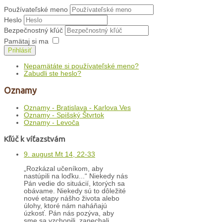
Používateľské meno
Heslo
Bezpečnostný kľúč
Pamätaj si ma
Prihlásiť
Nepamätáte si používateľské meno?
Zabudli ste heslo?
Oznamy
Oznamy - Bratislava - Karlova Ves
Oznamy - Spišský Štvrtok
Oznamy - Levoča
Kľúč k víťazstvám
9. august Mt 14, 22-33
„Rozkázal učeníkom, aby
nastúpili na loďku...“ Niekedy nás
Pán vedie do situácií, ktorých sa
obávame. Niekedy sú to dôležité
nové etapy nášho života alebo
úlohy, ktoré nám naháňajú
úzkosť. Pán nás pozýva, aby
sme sa vzchopili, zanechali