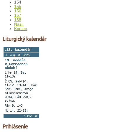
154
155
156
157
158
Nasl.
Koniec
Liturgický kalendár
Prihlásenie