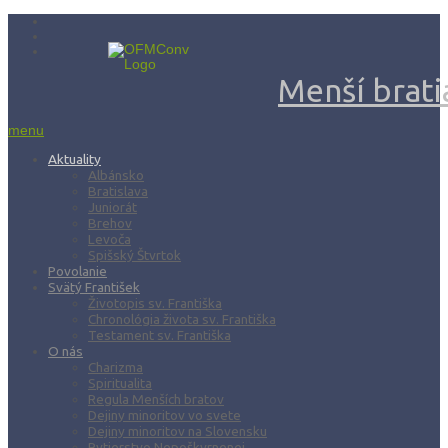
Menší bratia
menu
Aktuality
Albánsko
Bratislava
Juniorát
Brehov
Levoča
Spišský Štvrtok
Povolanie
Svätý František
Životopis sv. Františka
Chronológia života sv. Františka
Testament sv. Františka
O nás
Charizma
Spiritualita
Regula Menších bratov
Dejiny minoritov vo svete
Dejiny minoritov na Slovensku
Rytierstvo Nepoškvrnenej