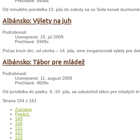
Prečítané: 5408x
Od minulého pondelka 13. júla do soboty sa vo Svite konali duchovné
Albánsko: Výlety na juh
Podrobnosti
Uverejnené: 15. júl 2009
Prečítané: 5949x
Počas troch dní, od utorka – 14. júla, sme zorganizovali výlety pre d
Albánsko: Tábor pre mládež
Podrobnosti
Uverejnené: 11. august 2009
Prečítané: 4609x
Od pondelka do piatku, 6.-10. júla, sa uskutočnil tábor pre mladých kr
Strana 154 z 161
Začiatok
Predch.
149
150
151
152
153