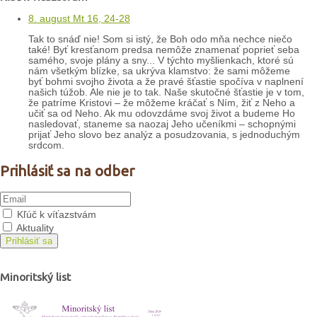
8. august Mt 16, 24-28
Tak to snáď nie! Som si istý, že Boh odo mňa nechce niečo
také! Byť kresťanom predsa nemôže znamenať poprieť seba
samého, svoje plány a sny... V týchto myšlienkach, ktoré sú
nám všetkým blízke, sa ukrýva klamstvo: že sami môžeme
byť bohmi svojho života a že pravé šťastie spočíva v naplnení
našich túžob. Ale nie je to tak. Naše skutočné šťastie je v tom,
že patríme Kristovi – že môžeme kráčať s Ním, žiť z Neho a
učiť sa od Neho. Ak mu odovzdáme svoj život a budeme Ho
nasledovať, staneme sa naozaj Jeho učeníkmi – schopnými
prijať Jeho slovo bez analýz a posudzovania, s jednoduchým
srdcom.
Prihlásiť sa na odber
Kľúč k víťazstvám
Aktuality
Prihlásiť sa
Minoritský list