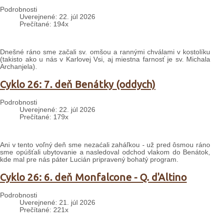
Podrobnosti
Uverejnené: 22. júl 2026
Prečítané: 194x
Dnešné ráno sme začali sv. omšou a rannými chválami v kostolíku
(takisto ako u nás v Karlovej Vsi, aj miestna farnosť je sv. Michala
Archanjela).
Cyklo 26: 7. deň Benátky (oddych)
Podrobnosti
Uverejnené: 22. júl 2026
Prečítané: 179x
Ani v tento voľný deň sme nezaćali zaháľkou - už pred ôsmou ráno
sme opúšťali ubytovanie a nasledoval odchod vlakom do Benátok,
kde mal pre nás páter Lucián pripravený bohatý program.
Cyklo 26: 6. deň Monfalcone - Q. d'Altino
Podrobnosti
Uverejnené: 21. júl 2026
Prečítané: 221x