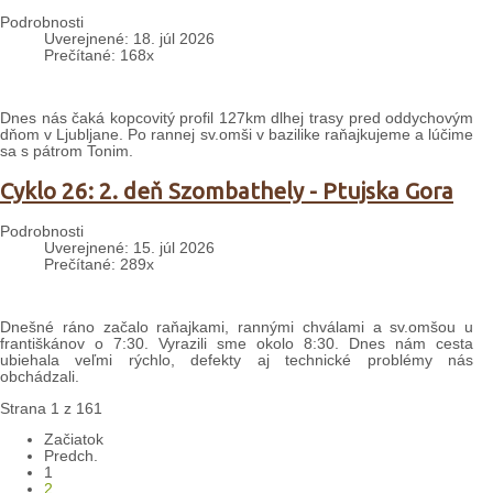
Podrobnosti
Uverejnené: 18. júl 2026
Prečítané: 168x
Dnes nás čaká kopcovitý profil 127km dlhej trasy pred oddychovým
dňom v Ljubljane. Po rannej sv.omši v bazilike raňajkujeme a lúčime
sa s pátrom Tonim.
Cyklo 26: 2. deň Szombathely - Ptujska Gora
Podrobnosti
Uverejnené: 15. júl 2026
Prečítané: 289x
Dnešné ráno začalo raňajkami, rannými chválami a sv.omšou u
františkánov o 7:30. Vyrazili sme okolo 8:30. Dnes nám cesta
ubiehala veľmi rýchlo, defekty aj technické problémy nás
obchádzali.
Strana 1 z 161
Začiatok
Predch.
1
2