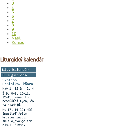
3
4
5
6
7
8
9
10
Nasl.
Koniec
Liturgický kalendár