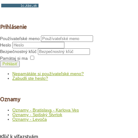
Prihlásenie
Používateľské meno
Heslo
Bezpečnostný kľúč
Pamätaj si ma
Prihlásiť
Nepamätáte si používateľské meno?
Zabudli ste heslo?
Oznamy
Oznamy - Bratislava - Karlova Ves
Oznamy - Spišský Štvrtok
Oznamy - Levoča
Kľúč k víťazstvám