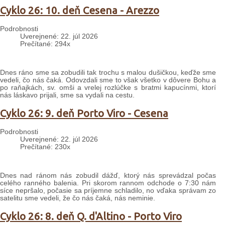
Cyklo 26: 10. deň Cesena - Arezzo
Podrobnosti
Uverejnené: 22. júl 2026
Prečítané: 294x
Dnes ráno sme sa zobudili tak trochu s malou dušičkou, keďže sme
vedeli, čo nás čaká. Odovzdali sme to však všetko v dôvere Bohu a
po raňajkách, sv. omši a vrelej rozlúčke s bratmi kapucínmi, ktorí
nás láskavo prijali, sme sa vydali na cestu.
Cyklo 26: 9. deň Porto Viro - Cesena
Podrobnosti
Uverejnené: 22. júl 2026
Prečítané: 230x
Dnes nad ránom nás zobudil dážď, ktorý nás sprevádzal počas
celého ranného balenia. Pri skorom rannom odchode o 7:30 nám
síce nepršalo, počasie sa príjemne schladilo, no vďaka správam zo
satelitu sme vedeli, že čo nás čaká, nás neminie.
Cyklo 26: 8. deň Q. d'Altino - Porto Viro