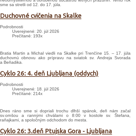
neodmysliteľnou a obľúbenou súčasťou letných prázdnin. Tento rok
sme sa stretli od 12. do 17. júla.
Duchovné cvičenia na Skalke
Podrobnosti
Uverejnené: 20. júl 2026
Prečítané: 193x
Bratia Martin a Michal viedli na Skalke pri Trenčíne 15. – 17. júla
duchovnú obnovu ako prípravu na sviatok sv. Andreja Svorada
a Beňadika.
Cyklo 26: 4. deň Ljubljana (oddych)
Podrobnosti
Uverejnené: 18. júl 2026
Prečítané: 214x
Dnes ráno sme si dopriali trochu dlhší spánok, deň nám začal
sv.omšou a rannými chválami o 8:00 v kostole sv. Štefana,
raňajkami, a spoločným odchodom do mesta.
Cyklo 26: 3.deň Ptujska Gora - Ljubljana