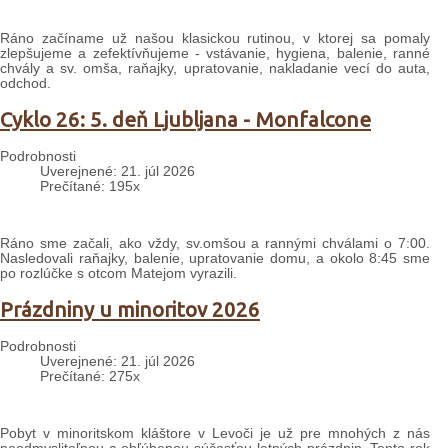
Ráno začíname už našou klasickou rutinou, v ktorej sa pomaly
zlepšujeme a zefektívňujeme - vstávanie, hygiena, balenie, ranné
chvály a sv. omša, raňajky, upratovanie, nakladanie vecí do auta,
odchod.
Cyklo 26: 5. deň Ljubljana - Monfalcone
Podrobnosti
Uverejnené: 21. júl 2026
Prečítané: 195x
Ráno sme začali, ako vždy, sv.omšou a rannými chválami o 7:00.
Nasledovali raňajky, balenie, upratovanie domu, a okolo 8:45 sme
po rozlúčke s otcom Matejom vyrazili.
Prázdniny u minoritov 2026
Podrobnosti
Uverejnené: 21. júl 2026
Prečítané: 275x
Pobyt v minoritskom kláštore v Levoči je už pre mnohých z nás