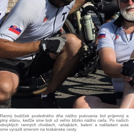
Ranný budíček posledného dňa nášho putovania bol príjemný a
plný elánu, keďže sme boli už veľmi blízko nášho cieľa. Po naších
obvyklých ranných chválach, raňajkách, balení a nakladaní auta
sme vyrazili smerom na toskánske cesty.