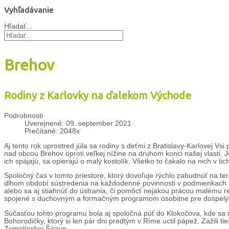
Vyhľadávanie
Hľadať...
Brehov
Rodiny z Karlovky na ďalekom Východe
Podrobnosti
Uverejnené: 09. september 2021
Prečítané: 2048x
Aj tento rok uprostred júla sa rodiny s deťmi z Bratislavy-Karlovej Vsi
nad obcou Brehov oproti veľkej nížine na druhom konci našej vlasti. 
ich spájajú, sa opierajú o malý kostolík. Všetko to čakalo na nich v 
Spoločný čas v tomto priestore, ktorý dovoľuje rýchlo zabudnúť na ter
dlhom období sústredenia na každodenné povinnosti v podmienkach p
alebo sa aj stiahnúť do ústrania, či pomôcť nejakou prácou malému re
spojené s duchovným a formačným programom osobitne pre dospelých a
Súčasťou tohto programu bola aj spoločná púť do Klokočova, kde sa 
Bohorodičky, ktorý si len pár dni predtým v Ríme uctil pápež. Zažili
Zemplínskej Šírave.