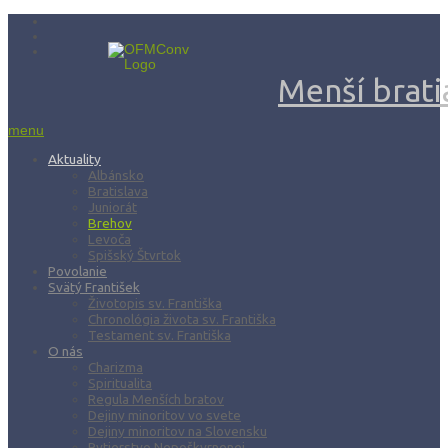
Menší bratia
menu
Aktuality
Albánsko
Bratislava
Juniorát
Brehov
Levoča
Spišský Štvrtok
Povolanie
Svätý František
Životopis sv. Františka
Chronológia života sv. Františka
Testament sv. Františka
O nás
Charizma
Spiritualita
Regula Menších bratov
Dejiny minoritov vo svete
Dejiny minoritov na Slovensku
Rytierstvo Nepoškvrnenej