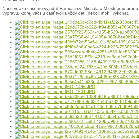
Našu vďaku chceme vyjadriť Farnosti sv. Michala a Miestnemu úradu m
výpravu, ktorej väčšiu časť tvoria vždy deti, neboli mohli vykonať.