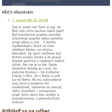
Kontakty
Kľúč k víťazstvám
7. august Mt 16, 24-28
Tak to snáď nie! Som si istý, že
Boh odo mňa nechce niečo také!
Byť kresťanom predsa nemôže
znamenať poprieť seba samého,
svoje plány a sny... V týchto
myšlienkach, ktoré sú nám
všetkým blízke, sa ukrýva
klamstvo: že sami môžeme byť
bohmi svojho života a že pravé
šťastie spočíva v naplnení našich
túžob. Ale nie je to tak. Naše
skutočné šťastie je v tom, že
patríme Kristovi – že môžeme
kráčať s Ním, žiť z Neho a učiť
sa od Neho. Ak mu odovzdáme
svoj život a budeme Ho
nasledovať, staneme sa naozaj
Jeho učeníkmi – schopnými
prijať Jeho slovo bez analýz a
posudzovania, s jednoduchým
srdcom.
Prihlásiť sa na odber