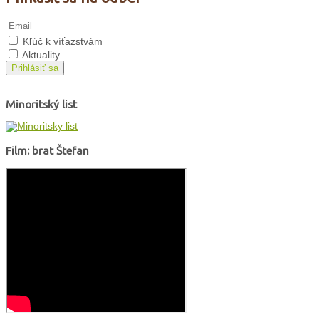
Kľúč k víťazstvám
Aktuality
Prihlásiť sa
Minoritský list
Film: brat Štefan