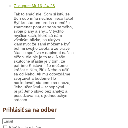
7. august Mt 16, 24-28
Tak to snáď nie! Som si istý, že
Boh odo mňa nechce niečo také!
Byť kresťanom predsa nemôže
znamenať poprieť seba samého,
svoje plány a sny... V týchto
myšlienkach, ktoré sú nám
všetkým blízke, sa ukrýva
klamstvo: že sami môžeme byť
bohmi svojho života a že pravé
šťastie spočíva v naplnení našich
túžob. Ale nie je to tak. Naše
skutočné šťastie je v tom, že
patríme Kristovi – že môžeme
kráčať s Ním, žiť z Neho a učiť
sa od Neho. Ak mu odovzdáme
svoj život a budeme Ho
nasledovať, staneme sa naozaj
Jeho učeníkmi – schopnými
prijať Jeho slovo bez analýz a
posudzovania, s jednoduchým
srdcom.
Prihlásiť sa na odber
Kľúč k víťazstvám