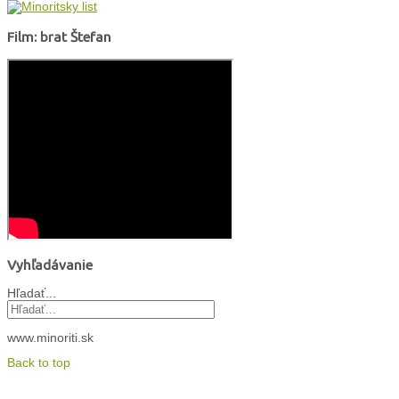
Film: brat Štefan
Vyhľadávanie
Hľadať...
www.minoriti.sk
Back to top