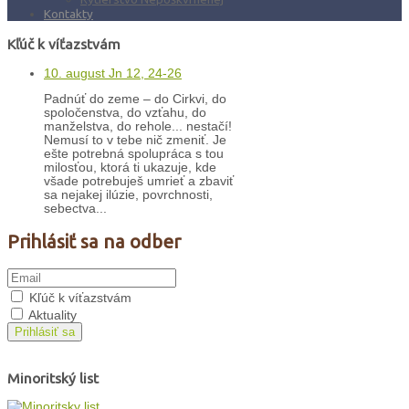
Kontakty
Kľúč k víťazstvám
10. august Jn 12, 24-26
Padnúť do zeme – do Cirkvi, do
spoločenstva, do vzťahu, do
manželstva, do rehole... nestačí!
Nemusí to v tebe nič zmeniť. Je
ešte potrebná spolupráca s tou
milosťou, ktorá ti ukazuje, kde
všade potrebuješ umrieť a zbaviť
sa nejakej ilúzie, povrchnosti,
sebectva...
Prihlásiť sa na odber
Kľúč k víťazstvám
Aktuality
Prihlásiť sa
Minoritský list