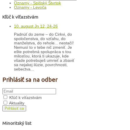
Oznamy - Spišský Štvrtok
Oznamy - Levoča
Kľúč k víťazstvám
10. august Jn 12, 24-26
Padnúť do zeme – do Cirkvi, do
spoločenstva, do vzťahu, do
manželstva, do rehole... nestačí!
Nemusí to v tebe nič zmeniť. Je
ešte potrebná spolupráca s tou
milosťou, ktorá ti ukazuje, kde
všade potrebuješ umrieť a zbaviť
sa nejakej ilúzie, povrchnosti,
sebectva...
Prihlásiť sa na odber
Kľúč k víťazstvám
Aktuality
Prihlásiť sa
Minoritský list