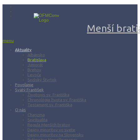
Menší bratia
menu
Aktuality
Albánsko
Bratislava
Juniorát
Brehov
Levoča
Spišský Štvrtok
Povolanie
Svätý František
Životopis sv. Františka
Chronológia života sv. Františka
Testament sv. Františka
O nás
Charizma
Spiritualita
Regula Menších bratov
Dejiny minoritov vo svete
Dejiny minoritov na Slovensku
Rytierstvo Nepoškvrnenej