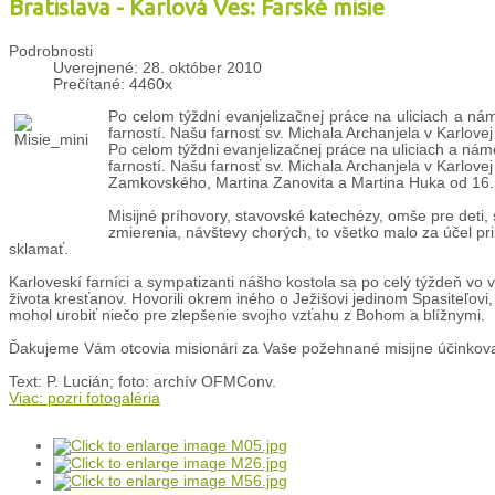
Bratislava - Karlová Ves: Farské misie
Podrobnosti
Uverejnené: 28. október 2010
Prečítané: 4460x
Po celom týždni evanjelizačnej práce na uliciach a náme
farností. Našu farnosť sv. Michala Archanjela v Karlovej 
Po celom týždni evanjelizačnej práce na uliciach a náme
farností. Našu farnosť sv. Michala Archanjela v Karlovej 
Zamkovského, Martina Zanovita a Martina Huka od 16. 
Misijné príhovory, stavovské katechézy, omše pre deti,
zmierenia, návštevy chorých, to všetko malo za účel pr
sklamať.
Karloveskí farníci a sympatizanti nášho kostola sa po celý týždeň vo 
života kresťanov. Hovorili okrem iného o Ježišovi jedinom Spasiteľovi,
mohol urobiť niečo pre zlepšenie svojho vzťahu z Bohom a blížnymi.
Ďakujeme Vám otcovia misionári za Vaše požehnané misijne účinkovan
Text: P. Lucián; foto: archív OFMConv.
Viac: pozri fotogaléria