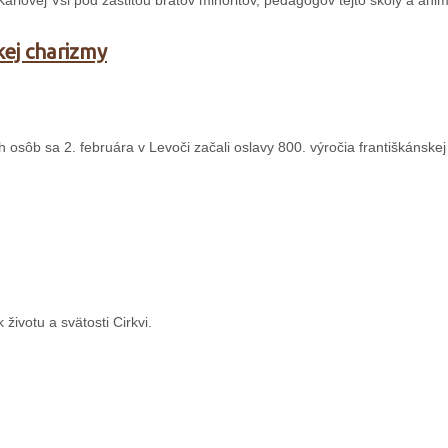
 Karlovej Vsi pod záštitou bratov minoritov, pedagógov tejto školy a ani
kej charizmy
sôb sa 2. februára v Levoči začali oslavy 800. výročia františkánskej 
životu a svätosti Cirkvi.