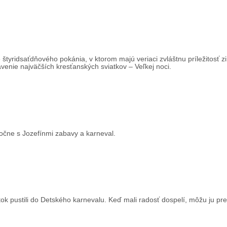
tyridsaťdňového pokánia, v ktorom majú veriaci zvláštnu príležitosť zi
ávenie najväčších kresťanských sviatkov – Veľkej noci.
oločne s Jozefínmi zabavy a karneval.
ok pustili do Detského karnevalu. Keď mali radosť dospelí, môžu ju pr