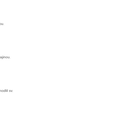
ou.
ajinou.
odlil sv.