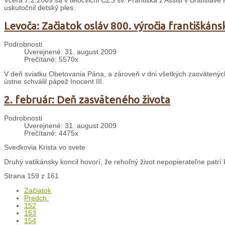
Včera 7.2.2009 sa v telocvični CZŠ sv. Františka z Assisi v Bratislave
uskutočnil detský ples.
Levoča: Začiatok osláv 800. výročia františkáns
Podrobnosti
Uverejnené: 31. august 2009
Prečítané: 5570x
V deň sviatku Obetovania Pána, a zároveň v dni všetkých zasvätených o
ústne schválil pápež Inocent III.
2. február: Deň zasväteného života
Podrobnosti
Uverejnené: 31. august 2009
Prečítané: 4475x
Svedkovia Krista vo svete
Druhý vatikánsky koncil hovorí, že rehoľný život nepopierateľne patrí k 
Strana 159 z 161
Začiatok
Predch.
152
153
154