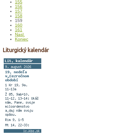
155
156
157
158
159
160
161
Nasl.
Koniec
Liturgický kalendár