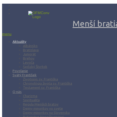
Menší bratia
menu
Aktuality
Albánsko
Bratislava
Juniorát
Brehov
Levoča
Spišský Štvrtok
Povolanie
Svätý František
Životopis sv. Františka
Chronológia života sv. Františka
Testament sv. Františka
O nás
Charizma
Spiritualita
Regula Menších bratov
Dejiny minoritov vo svete
Dejiny minoritov na Slovensku
Rytierstvo Nepoškvrnenej