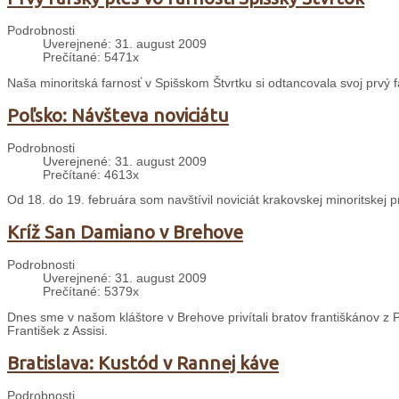
Podrobnosti
Uverejnené: 31. august 2009
Prečítané: 5471x
Naša minoritská farnosť v Spišskom Štvrtku si odtancovala svoj prvý f
Poľsko: Návšteva noviciátu
Podrobnosti
Uverejnené: 31. august 2009
Prečítané: 4613x
Od 18. do 19. februára som navštívil noviciát krakovskej minoritskej 
Kríž San Damiano v Brehove
Podrobnosti
Uverejnené: 31. august 2009
Prečítané: 5379x
Dnes sme v našom kláštore v Brehove privítali bratov františkánov z P
František z Assisi.
Bratislava: Kustód v Rannej káve
Podrobnosti