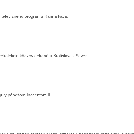
il televízneho programu Ranná káva.
i rekolekcie kňazov dekanátu Bratislava - Sever.
guly pápežom Inocentom III.