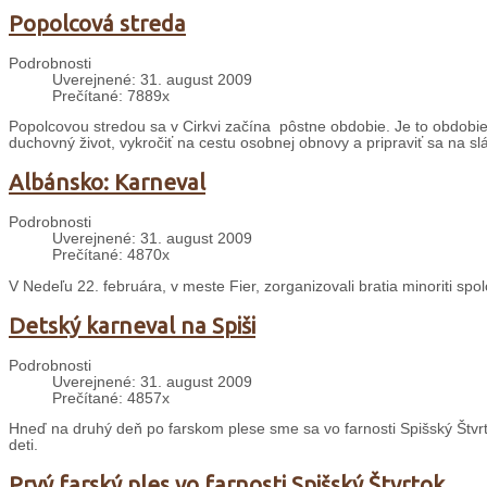
Popolcová streda
Podrobnosti
Uverejnené: 31. august 2009
Prečítané: 7889x
Popolcovou stredou sa v Cirkvi začína pôstne obdobie. Je to obdobie š
duchovný život, vykročiť na cestu osobnej obnovy a pripraviť sa na sl
Albánsko: Karneval
Podrobnosti
Uverejnené: 31. august 2009
Prečítané: 4870x
V Nedeľu 22. februára, v meste Fier, zorganizovali bratia minoriti sp
Detský karneval na Spiši
Podrobnosti
Uverejnené: 31. august 2009
Prečítané: 4857x
Hneď na druhý deň po farskom plese sme sa vo farnosti Spišský Štvrt
deti.
Prvý farský ples vo farnosti Spišský Štvrtok