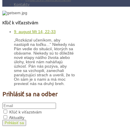
Kontakty
Kľúč k víťazstvám
9. august Mt 14, 22-33
„Rozkázal učeníkom, aby
nastúpili na loďku...“ Niekedy nás
Pán vedie do situácií, ktorých sa
obávame. Niekedy sú to dôležité
nové etapy nášho života alebo
úlohy, ktoré nám naháňajú
úzkosť. Pán nás pozýva, aby
sme sa vzchopili, zanechali
paralyzujúci strach a uverili, že to
On sám je s nami a má moc
previesť nás na druhý breh.
Prihlásiť sa na odber
Kľúč k víťazstvám
Aktuality
Prihlásiť sa