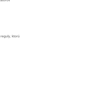
mátorov
reguly, ktorú