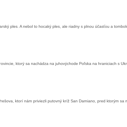
arský ples. A nebol to hocaký ples, ale riadny s plnou účasťou a tombol
provincie, ktorý sa nachádza na juhovýchode Poľska na hraniciach s Ukr
rešova, ktorí nám priviezli putovný kríž San Damiano, pred ktorým sa m