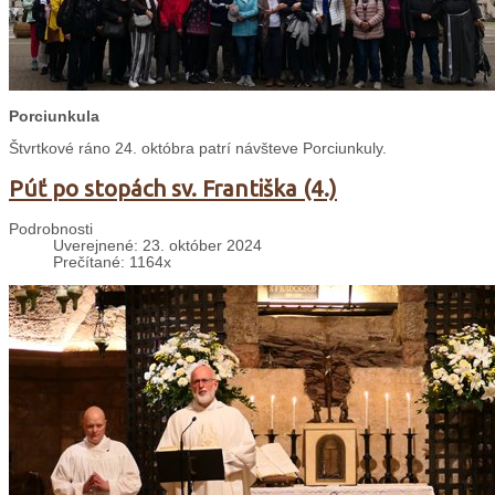
Porciunkula
Štvrtkové ráno 24. októbra patrí návšteve Porciunkuly.
Púť po stopách sv. Františka (4.)
Podrobnosti
Uverejnené: 23. október 2024
Prečítané: 1164x