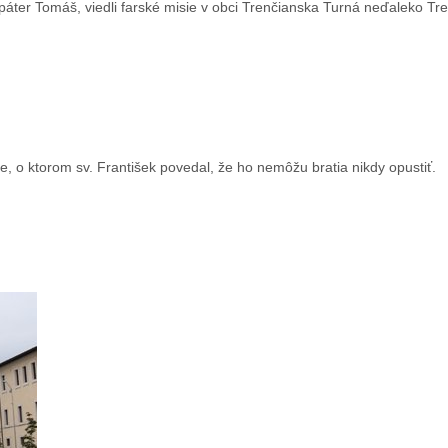
a páter Tomáš, viedli farské misie v obci Trenčianska Turná neďaleko Tr
, o ktorom sv. František povedal, že ho nemôžu bratia nikdy opustiť.