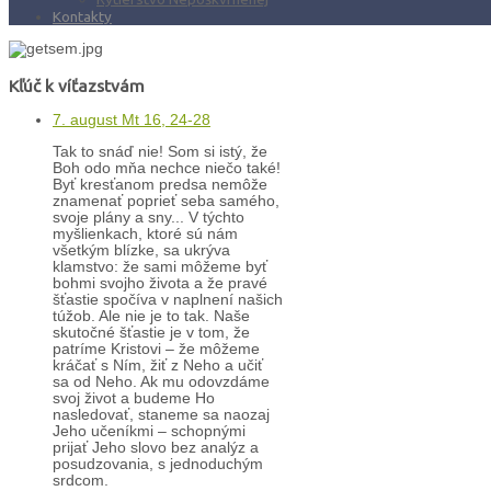
Kontakty
Kľúč k víťazstvám
7. august Mt 16, 24-28
Tak to snáď nie! Som si istý, že
Boh odo mňa nechce niečo také!
Byť kresťanom predsa nemôže
znamenať poprieť seba samého,
svoje plány a sny... V týchto
myšlienkach, ktoré sú nám
všetkým blízke, sa ukrýva
klamstvo: že sami môžeme byť
bohmi svojho života a že pravé
šťastie spočíva v naplnení našich
túžob. Ale nie je to tak. Naše
skutočné šťastie je v tom, že
patríme Kristovi – že môžeme
kráčať s Ním, žiť z Neho a učiť
sa od Neho. Ak mu odovzdáme
svoj život a budeme Ho
nasledovať, staneme sa naozaj
Jeho učeníkmi – schopnými
prijať Jeho slovo bez analýz a
posudzovania, s jednoduchým
srdcom.