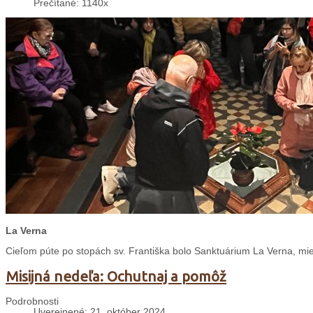
Prečítané: 1140x
La Verna
Cieľom púte po stopách sv. Františka bolo Sanktuárium La Verna, mies
Misijná nedeľa: Ochutnaj a pomôž
Podrobnosti
Uverejnené: 21. október 2024