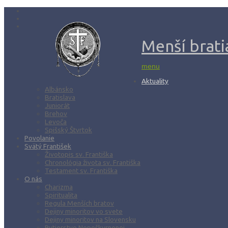
Menší bratia
menu
Aktuality
Albánsko
Bratislava
Juniorát
Brehov
Levoča
Spišský Štvrtok
Povolanie
Svätý František
Životopis sv. Františka
Chronológia života sv. Františka
Testament sv. Františka
O nás
Charizma
Spiritualita
Regula Menších bratov
Dejiny minoritov vo svete
Dejiny minoritov na Slovensku
Rytierstvo Nepoškvrnenej