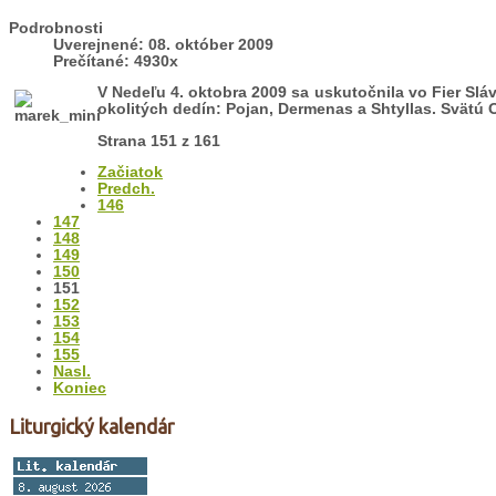
Podrobnosti
Uverejnené: 08. október 2009
Prečítané: 4930x
V Nedeľu 4. oktobra 2009 sa uskutočnila vo Fier Slávno
okolitých dedín: Pojan, Dermenas a Shtyllas. Svätú
Strana 151 z 161
Začiatok
Predch.
146
147
148
149
150
151
152
153
154
155
Nasl.
Koniec
Liturgický kalendár