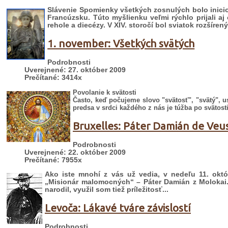
Slávenie Spomienky všetkých zosnulých bolo inicio
Francúzsku. Túto myšlienku veľmi rýchlo prijali aj
rehole a diecézy. V XIV. storočí bol sviatok rozšíren
1. november: Všetkých svätých
Podrobnosti
Uverejnené: 27. október 2009
Prečítané: 3414x
Povolanie k svätosti
Často, keď počujeme slovo "svätosť", "svätý", 
predsa v srdci každého z nás je túžba po svätosti
Bruxelles: Páter Damián de Veu
Podrobnosti
Uverejnené: 22. október 2009
Prečítané: 7955x
Ako iste mnohí z vás už vedia, v nedeľu 11. ok
„Misionár malomocných“ – Páter Damián z Molokai
narodil, využil som tiež príležitosť...
Levoča: Lákavé tváre závislostí
Podrobnosti