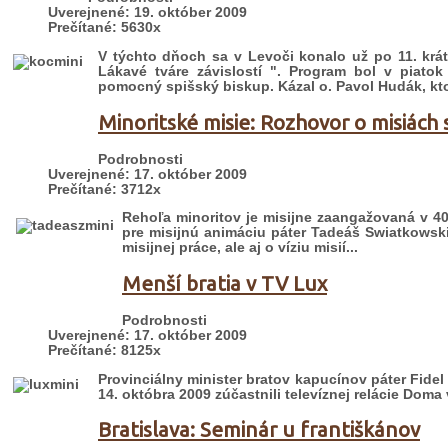
Uverejnené: 19. október 2009
Prečítané: 5630x
V týchto dňoch sa v Levoči konalo už po 11. kr
Lákavé tváre závislostí ". Program bol v piato
pomocný spišský biskup. Kázal o. Pavol Hudák, kto
Minoritské misie: Rozhovor o misiác
Podrobnosti
Uverejnené: 17. október 2009
Prečítané: 3712x
Rehoľa minoritov je misijne zaangažovaná v 40 
pre misijnú animáciu páter Tadeáš Swiatkowski
misijnej práce, ale aj o víziu misií...
Menší bratia v TV Lux
Podrobnosti
Uverejnené: 17. október 2009
Prečítané: 8125x
Provinciálny minister bratov kapucínov páter Fide
14. októbra 2009 zúčastnili televíznej relácie Doma v
Bratislava: Seminár u františkánov