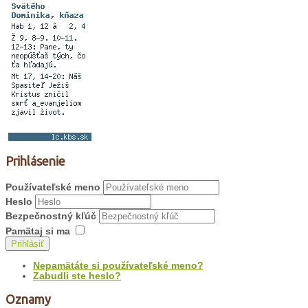
Prihlásenie
Používateľské meno
Heslo
Bezpečnostný kľúč
Pamätaj si ma
Prihlásiť
Nepamätáte si používateľské meno?
Zabudli ste heslo?
Oznamy