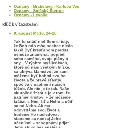
Oznamy - Bratislava - Karlova Ves
Oznamy - Spišský Štvrtok
Oznamy - Levoča
Kľúč k víťazstvám
8. august Mt 16, 24-28
Tak to snáď nie! Som si istý,
že Boh odo mňa nechce niečo
také! Byť kresťanom predsa
nemôže znamenať poprieť
seba samého, svoje plány a
sny... V týchto myšlienkach,
ktoré sú nám všetkým blízke,
sa ukrýva klamstvo: že sami
môžeme byť bohmi svojho
života a že pravé šťastie
spočíva v naplnení našich
túžob. Ale nie je to tak. Naše
skutočné šťastie je v tom, že
patríme Kristovi – že môžeme
kráčať s Ním, žiť z Neho a učiť
sa od Neho. Ak mu
odovzdáme svoj život a
budeme Ho nasledovať,
staneme sa naozaj Jeho
učeníkmi – schopnými prijať
Jeho slovo bez analýz a