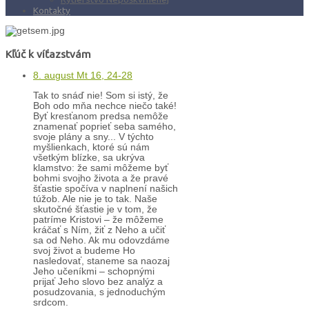
Kontakty
Kľúč k víťazstvám
8. august Mt 16, 24-28
Tak to snáď nie! Som si istý, že
Boh odo mňa nechce niečo také!
Byť kresťanom predsa nemôže
znamenať poprieť seba samého,
svoje plány a sny... V týchto
myšlienkach, ktoré sú nám
všetkým blízke, sa ukrýva
klamstvo: že sami môžeme byť
bohmi svojho života a že pravé
šťastie spočíva v naplnení našich
túžob. Ale nie je to tak. Naše
skutočné šťastie je v tom, že
patríme Kristovi – že môžeme
kráčať s Ním, žiť z Neho a učiť
sa od Neho. Ak mu odovzdáme
svoj život a budeme Ho
nasledovať, staneme sa naozaj
Jeho učeníkmi – schopnými
prijať Jeho slovo bez analýz a
posudzovania, s jednoduchým
srdcom.