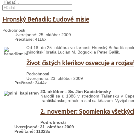
Hľadať...
Hronský Beňadik: Ľudové misie
Podrobnosti
Uverejnené: 25. október 2009
Prečítané: 4116x
Od 18. do 25. októbra vo farnosti Hronský Beňadik spolu 
minoritskí bratia Lucián M. Bogucki a Peter Gallik.
Život čistých klerikov osvecuje a rozjas
Podrobnosti
Uverejnené: 23. október 2009
Prečítané: 3444x
23. október – Sv. Ján Kapistránsky
Narodil sa r. 1386 v strednom Taliansku v Cape
františkánskej rehole a stal sa kňazom. Vyvíjal n
2. november: Spomienka všetkýc
Podrobnosti
Uverejnené: 31. október 2009
Prečítané: 11323x