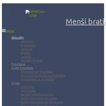
Menší bratia
menu
Aktuality
Albánsko
Bratislava
Juniorát
Brehov
Levoča
Spišský Štvrtok
Povolanie
Svätý František
Životopis sv. Františka
Chronológia života sv. Františka
Testament sv. Františka
O nás
Charizma
Spiritualita
Regula Menších bratov
Dejiny minoritov vo svete
Dejiny minoritov na Slovensku
Rytierstvo Nepoškvrnenej