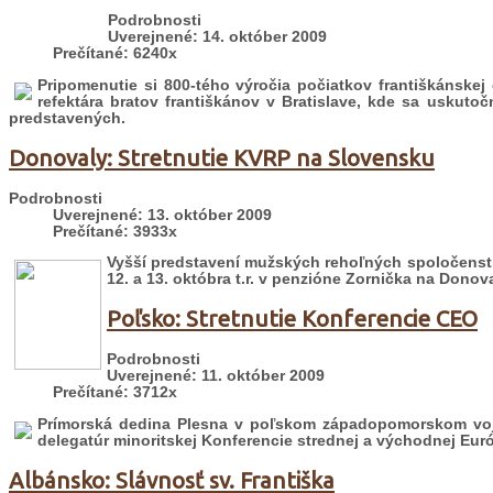
Podrobnosti
Uverejnené: 14. október 2009
Prečítané: 6240x
Pripomenutie si 800-tého výročia počiatkov františkánskej 
refektára bratov františkánov v Bratislave, kde sa uskuto
predstavených.
Donovaly: Stretnutie KVRP na Slovensku
Podrobnosti
Uverejnené: 13. október 2009
Prečítané: 3933x
Vyšší predstavení mužských rehoľných spoločensti
12. a 13. októbra t.r. v penzióne Zornička na Donov
Poľsko: Stretnutie Konferencie CEO
Podrobnosti
Uverejnené: 11. október 2009
Prečítané: 3712x
Prímorská dedina Plesna v poľskom západopomorskom vojvo
delegatúr minoritskej Konferencie strednej a východnej Eur
Albánsko: Slávnosť sv. Františka