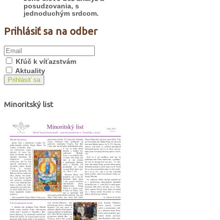
posudzovania, s
jednoduchým srdcom.
Prihlásiť sa na odber
Kľúč k víťazstvám
Aktuality
Prihlásiť sa
Minoritský list