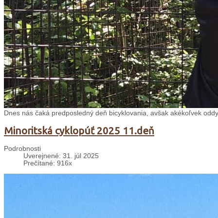
Dnes nás čaká predposledný deň bicyklovania, avšak akékoľvek oddy
Minoritská cyklopúť 2025 11.deň
Podrobnosti
Uverejnené: 31. júl 2025
Prečítané: 916x