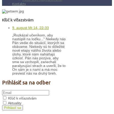
Kontakty
Kľúč k víťazstvám
9. august Mt 14, 22-33
„Rozkázal učeníkom, aby
nastúpili na loďku...“ Niekedy nás
Pán vedie do situácií, ktorých sa
obávame. Niekedy sú to dôležité
nové etapy nášho života alebo
úlohy, ktoré nám naháňajú
úzkosť. Pán nás pozýva, aby
sme sa vzchopili, zanechali
paralyzujúci strach a uverili, že to
On sám je s nami a má moc
previesť nás na druhý breh.
Prihlásiť sa na odber
Kľúč k víťazstvám
Aktuality
Prihlásiť sa