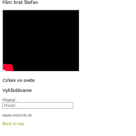
Film: brat Štefan
Cirkev vo svete
Vyhľadávanie
Hľadať...
www.minoriti.sk
Back to top