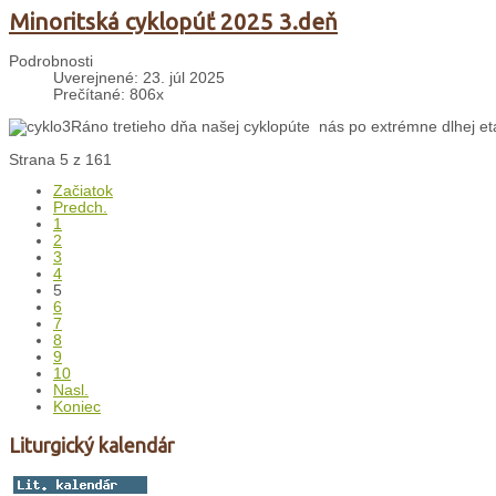
Minoritská cyklopúť 2025 3.deň
Podrobnosti
Uverejnené: 23. júl 2025
Prečítané: 806x
Ráno tretieho dňa našej cyklopúte nás po extrémne dlhej et
Strana 5 z 161
Začiatok
Predch.
1
2
3
4
5
6
7
8
9
10
Nasl.
Koniec
Liturgický kalendár