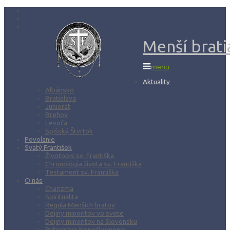
Menší bratia
menu
Aktuality
Albánsko
Bratislava
Juniorát
Brehov
Levoča
Spišský Štvrtok
Povolanie
Svätý František
Životopis sv. Františka
Chronológia života sv. Františka
Testament sv. Františka
O nás
Charizma
Spiritualita
Regula Menších bratov
Dejiny minoritov vo svete
Dejiny minoritov na Slovensku
Rytierstvo Nepoškvrnenej