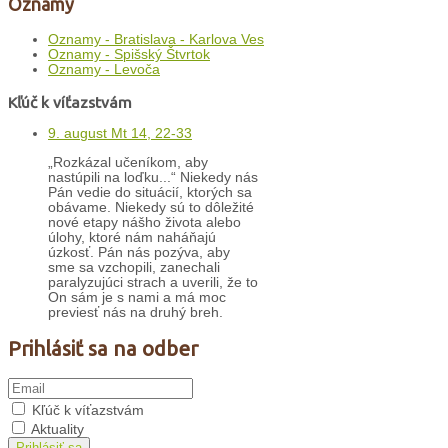
Oznamy
Oznamy - Bratislava - Karlova Ves
Oznamy - Spišský Štvrtok
Oznamy - Levoča
Kľúč k víťazstvám
9. august Mt 14, 22-33
„Rozkázal učeníkom, aby
nastúpili na loďku...“ Niekedy nás
Pán vedie do situácií, ktorých sa
obávame. Niekedy sú to dôležité
nové etapy nášho života alebo
úlohy, ktoré nám naháňajú
úzkosť. Pán nás pozýva, aby
sme sa vzchopili, zanechali
paralyzujúci strach a uverili, že to
On sám je s nami a má moc
previesť nás na druhý breh.
Prihlásiť sa na odber
Kľúč k víťazstvám
Aktuality
Prihlásiť sa