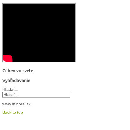
Cirkev vo svete
Vyhľadávanie
Hľadať...
www.minoriti.sk
Back to top