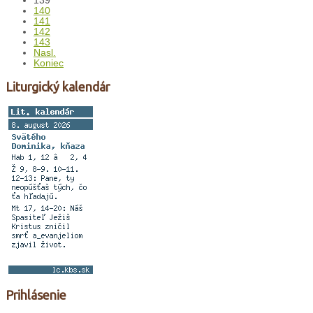
139
140
141
142
143
Nasl.
Koniec
Liturgický kalendár
Prihlásenie