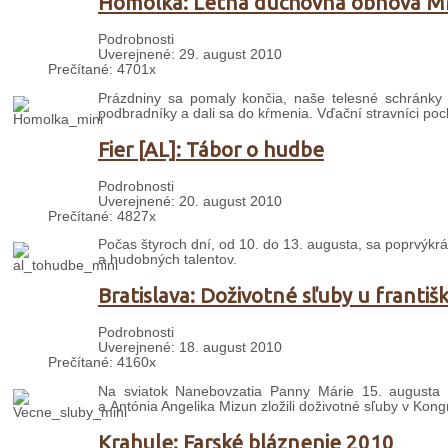
Homôlka: Letná duchovná obnova 
Podrobnosti
Uverejnené: 29. august 2010
Prečítané: 4701x
Prázdniny sa pomaly končia, naše telesné schránky c
podbradníky a dali sa do kŕmenia. Vďační stravníci poc
Fier [AL]: Tábor o hudbe
Podrobnosti
Uverejnené: 20. august 2010
Prečítané: 4827x
Počas štyroch dní, od 10. do 13. augusta, sa poprvýkr
a hudobných talentov.
Bratislava: Doživotné sľuby u franti
Podrobnosti
Uverejnené: 18. august 2010
Prečítané: 4160x
Na sviatok Nanebovzatia Panny Márie 15. augusta 2
a Antónia Angelika Mizun zložili doživotné sľuby v Kong
Krahule: Farské bláznenie 2010