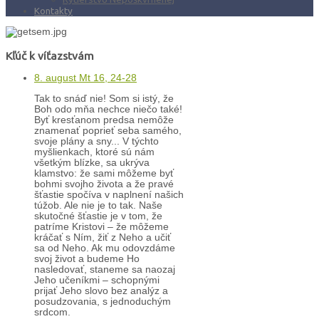
Kontakty
Kľúč k víťazstvám
8. august Mt 16, 24-28
Tak to snáď nie! Som si istý, že
Boh odo mňa nechce niečo také!
Byť kresťanom predsa nemôže
znamenať poprieť seba samého,
svoje plány a sny... V týchto
myšlienkach, ktoré sú nám
všetkým blízke, sa ukrýva
klamstvo: že sami môžeme byť
bohmi svojho života a že pravé
šťastie spočíva v naplnení našich
túžob. Ale nie je to tak. Naše
skutočné šťastie je v tom, že
patríme Kristovi – že môžeme
kráčať s Ním, žiť z Neho a učiť
sa od Neho. Ak mu odovzdáme
svoj život a budeme Ho
nasledovať, staneme sa naozaj
Jeho učeníkmi – schopnými
prijať Jeho slovo bez analýz a
posudzovania, s jednoduchým
srdcom.