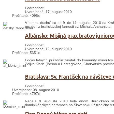
Podrobnosti
Uverejnené: 17. august 2010
Prečítané: 4095x
V tomto „duchu“ sa od 9. do 14. augusta 2010 na Kra
pre deti z bratislavskej farnosti sv. Michala Archanjela.
Albánsko: Misijná prax bratov junioro
Podrobnosti
Uverejnené: 12. august 2010
Prečítané: 5351x
Počas letných prázdnin zavítali do komunity minoritov
Željko Klarić (Bosna a Hercegovina, Chorvátska provinc
Bratislava: Sv. František na návšteve 
Podrobnosti
Uverejnené: 08. august 2010
Prečítané: 4797x
Nedeľa 8. augusta 2010 bola dňom liturgického slá
dominikánskych chrámoch na Slovensku už tradične v te