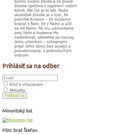
bohmi svojho života a že pravé
šťastie spočíva v naplnení našich
túžob. Ale nie je to tak. Naše
skutočné šťastie je v tom, že
patríme Kristovi – že môžeme
kráčať s Ním, žiť z Neho a učiť
sa od Neho. Ak mu odovzdáme
svoj život a budeme Ho
nasledovať, staneme sa naozaj
Jeho učeníkmi – schopnými
prijať Jeho slovo bez analýz a
posudzovania, s jednoduchým
srdcom.
Prihlásiť sa na odber
Kľúč k víťazstvám
Aktuality
Prihlásiť sa
Minoritský list
Film: brat Štefan