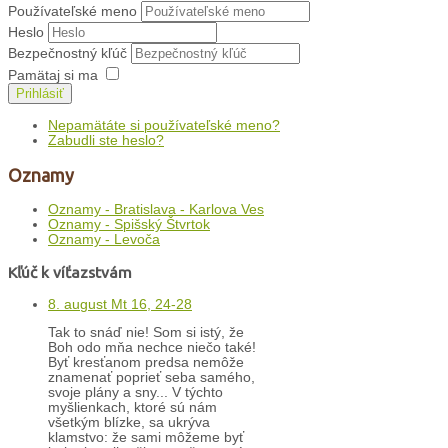
Používateľské meno
Heslo
Bezpečnostný kľúč
Pamätaj si ma
Prihlásiť
Nepamätáte si používateľské meno?
Zabudli ste heslo?
Oznamy
Oznamy - Bratislava - Karlova Ves
Oznamy - Spišský Štvrtok
Oznamy - Levoča
Kľúč k víťazstvám
8. august Mt 16, 24-28
Tak to snáď nie! Som si istý, že
Boh odo mňa nechce niečo také!
Byť kresťanom predsa nemôže
znamenať poprieť seba samého,
svoje plány a sny... V týchto
myšlienkach, ktoré sú nám
všetkým blízke, sa ukrýva
klamstvo: že sami môžeme byť