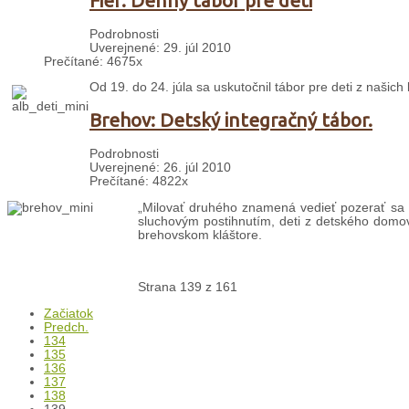
Fier: Denný tábor pre deti
Podrobnosti
Uverejnené: 29. júl 2010
Prečítané: 4675x
Od 19. do 24. júla sa uskutočnil tábor pre deti z našic
Brehov: Detský integračný tábor.
Podrobnosti
Uverejnené: 26. júl 2010
Prečítané: 4822x
„Milovať druhého znamená vedieť pozerať sa n
sluchovým postihnutím, deti z detského domova,
brehovskom kláštore.
Strana 139 z 161
Začiatok
Predch.
134
135
136
137
138