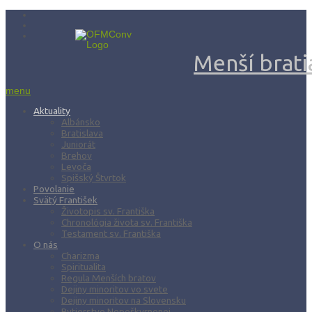
Menší bratia
menu
Aktuality
Albánsko
Bratislava
Juniorát
Brehov
Levoča
Spišský Štvrtok
Povolanie
Svätý František
Životopis sv. Františka
Chronológia života sv. Františka
Testament sv. Františka
O nás
Charizma
Spiritualita
Regula Menších bratov
Dejiny minoritov vo svete
Dejiny minoritov na Slovensku
Rytierstvo Nepoškvrnenej