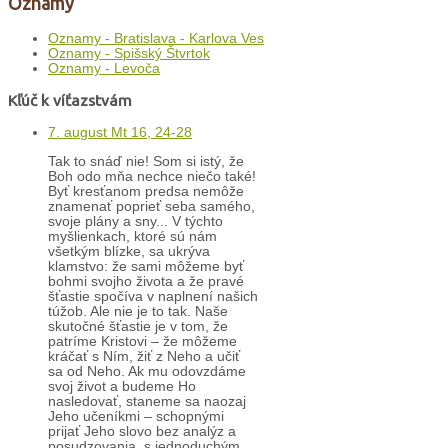
Oznamy
Oznamy - Bratislava - Karlova Ves
Oznamy - Spišský Štvrtok
Oznamy - Levoča
Kľúč k víťazstvám
7. august Mt 16, 24-28
Tak to snáď nie! Som si istý, že
Boh odo mňa nechce niečo také!
Byť kresťanom predsa nemôže
znamenať poprieť seba samého,
svoje plány a sny... V týchto
myšlienkach, ktoré sú nám
všetkým blízke, sa ukrýva
klamstvo: že sami môžeme byť
bohmi svojho života a že pravé
šťastie spočíva v naplnení našich
túžob. Ale nie je to tak. Naše
skutočné šťastie je v tom, že
patríme Kristovi – že môžeme
kráčať s Ním, žiť z Neho a učiť
sa od Neho. Ak mu odovzdáme
svoj život a budeme Ho
nasledovať, staneme sa naozaj
Jeho učeníkmi – schopnými
prijať Jeho slovo bez analýz a
posudzovania, s jednoduchým