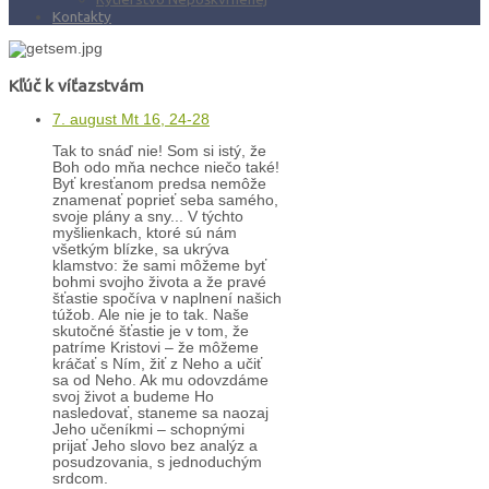
Kontakty
Kľúč k víťazstvám
7. august Mt 16, 24-28
Tak to snáď nie! Som si istý, že
Boh odo mňa nechce niečo také!
Byť kresťanom predsa nemôže
znamenať poprieť seba samého,
svoje plány a sny... V týchto
myšlienkach, ktoré sú nám
všetkým blízke, sa ukrýva
klamstvo: že sami môžeme byť
bohmi svojho života a že pravé
šťastie spočíva v naplnení našich
túžob. Ale nie je to tak. Naše
skutočné šťastie je v tom, že
patríme Kristovi – že môžeme
kráčať s Ním, žiť z Neho a učiť
sa od Neho. Ak mu odovzdáme
svoj život a budeme Ho
nasledovať, staneme sa naozaj
Jeho učeníkmi – schopnými
prijať Jeho slovo bez analýz a
posudzovania, s jednoduchým
srdcom.