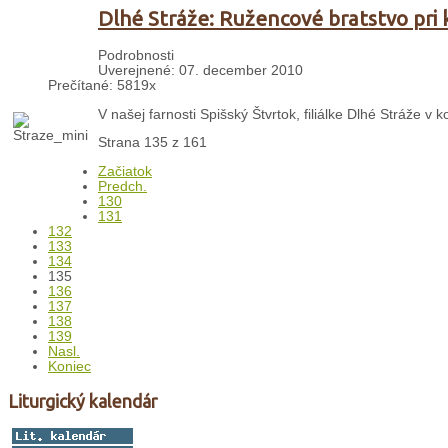
Dlhé Stráže: Ružencové bratstvo pri k
Podrobnosti
Uverejnené: 07. december 2010
Prečítané: 5819x
V našej farnosti Spišský Štvrtok, filiálke Dlhé Stráže 
Strana 135 z 161
Začiatok
Predch.
130
131
132
133
134
135
136
137
138
139
Nasl.
Koniec
Liturgický kalendár