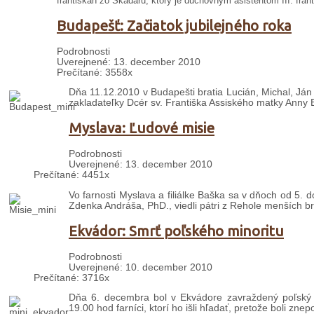
františkán zo Skadaru, ktorý je duchovným asistentom III. fra
Budapešť: Začiatok jubilejného roka
Podrobnosti
Uverejnené: 13. december 2010
Prečítané: 3558x
Dňa 11.12.2010 v Budapešti bratia Lucián, Michal, Ján
zakladateľky Dcér sv. Františka Assiského matky Anny 
Myslava: Ľudové misie
Podrobnosti
Uverejnené: 13. december 2010
Prečítané: 4451x
Vo farnosti Myslava a filiálke Baška sa v dňoch od 5. 
Zdenka Andráša, PhD., viedli pátri z Rehole menších br
Ekvádor: Smrť poľského minoritu
Podrobnosti
Uverejnené: 10. december 2010
Prečítané: 3716x
Dňa 6. decembra bol v Ekvádore zavraždený poľský mi
19.00 hod farníci, ktorí ho išli hľadať, pretože boli zn