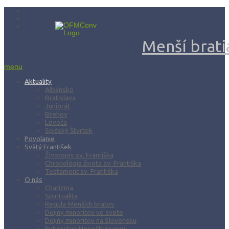
Menší bratia
menu
Aktuality
Albánsko
Bratislava
Juniorát
Brehov
Levoča
Spišský Štvrtok
Povolanie
Svätý František
Životopis sv. Františka
Chronológia života sv. Františka
Testament sv. Františka
O nás
Charizma
Spiritualita
Regula Menších bratov
Dejiny minoritov vo svete
Dejiny minoritov na Slovensku
Rytierstvo Nepoškvrnenej