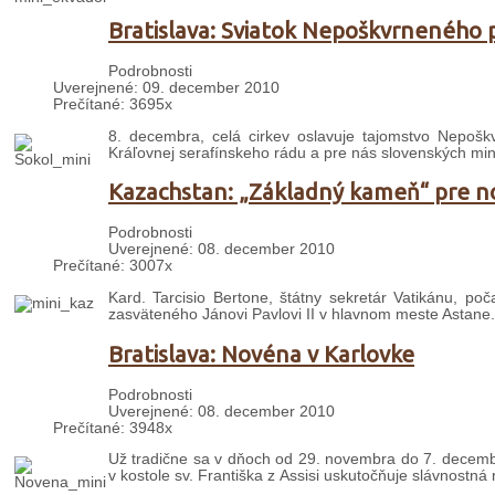
Bratislava: Sviatok Nepoškvrneného p
Podrobnosti
Uverejnené: 09. december 2010
Prečítané: 3695x
8. decembra, celá cirkev oslavuje tajomstvo Nepošk
Kráľovnej serafínskeho rádu a pre nás slovenských min
Kazachstan: „Základný kameň“ pre n
Podrobnosti
Uverejnené: 08. december 2010
Prečítané: 3007x
Kard. Tarcisio Bertone, štátny sekretár Vatikánu, po
zasväteného Jánovi Pavlovi II v hlavnom meste Astane. 
Bratislava: Novéna v Karlovke
Podrobnosti
Uverejnené: 08. december 2010
Prečítané: 3948x
Už tradične sa v dňoch od 29. novembra do 7. decemb
v kostole sv. Františka z Assisi uskutočňuje slávnostná