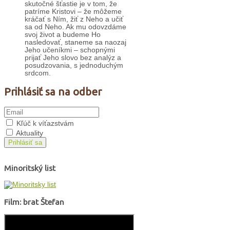
skutočné šťastie je v tom, že
patríme Kristovi – že môžeme
kráčať s Ním, žiť z Neho a učiť
sa od Neho. Ak mu odovzdáme
svoj život a budeme Ho
nasledovať, staneme sa naozaj
Jeho učeníkmi – schopnými
prijať Jeho slovo bez analýz a
posudzovania, s jednoduchým
srdcom.
Prihlásiť sa na odber
Kľúč k víťazstvám
Aktuality
Prihlásiť sa
Minoritský list
Film: brat Štefan