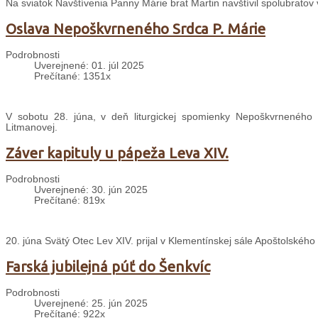
Na sviatok Navštívenia Panny Márie brat Martin navštívil spolubratov
Oslava Nepoškvrneného Srdca P. Márie
Podrobnosti
Uverejnené: 01. júl 2025
Prečítané: 1351x
V sobotu 28. júna, v deň liturgickej spomienky Nepoškvrneného S
Litmanovej.
Záver kapituly u pápeža Leva XIV.
Podrobnosti
Uverejnené: 30. jún 2025
Prečítané: 819x
20. júna Svätý Otec Lev XIV. prijal v Klementínskej sále Apoštolského 
Farská jubilejná púť do Šenkvíc
Podrobnosti
Uverejnené: 25. jún 2025
Prečítané: 922x