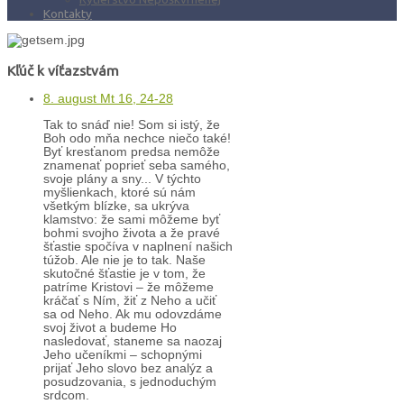
Kontakty
Kľúč k víťazstvám
8. august Mt 16, 24-28
Tak to snáď nie! Som si istý, že
Boh odo mňa nechce niečo také!
Byť kresťanom predsa nemôže
znamenať poprieť seba samého,
svoje plány a sny... V týchto
myšlienkach, ktoré sú nám
všetkým blízke, sa ukrýva
klamstvo: že sami môžeme byť
bohmi svojho života a že pravé
šťastie spočíva v naplnení našich
túžob. Ale nie je to tak. Naše
skutočné šťastie je v tom, že
patríme Kristovi – že môžeme
kráčať s Ním, žiť z Neho a učiť
sa od Neho. Ak mu odovzdáme
svoj život a budeme Ho
nasledovať, staneme sa naozaj
Jeho učeníkmi – schopnými
prijať Jeho slovo bez analýz a
posudzovania, s jednoduchým
srdcom.