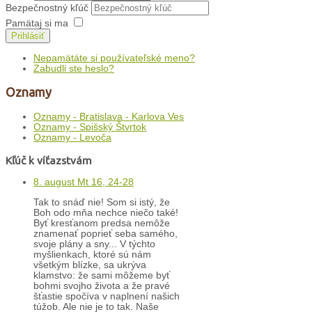
Bezpečnostný kľúč
Pamätaj si ma
Prihlásiť
Nepamätáte si používateľské meno?
Zabudli ste heslo?
Oznamy
Oznamy - Bratislava - Karlova Ves
Oznamy - Spišský Štvrtok
Oznamy - Levoča
Kľúč k víťazstvám
8. august Mt 16, 24-28
Tak to snáď nie! Som si istý, že
Boh odo mňa nechce niečo také!
Byť kresťanom predsa nemôže
znamenať poprieť seba samého,
svoje plány a sny... V týchto
myšlienkach, ktoré sú nám
všetkým blízke, sa ukrýva
klamstvo: že sami môžeme byť
bohmi svojho života a že pravé
šťastie spočíva v naplnení našich
túžob. Ale nie je to tak. Naše