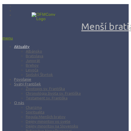
Menší bratia
menu
Aktuality
Albánsko
Bratislava
Juniorát
Brehov
Levoča
Spišský Štvrtok
Povolanie
Svätý František
Životopis sv. Františka
Chronológia života sv. Františka
Testament sv. Františka
O nás
Charizma
Spiritualita
Regula Menších bratov
Dejiny minoritov vo svete
Dejiny minoritov na Slovensku
Rytierstvo Nepoškvrnenej