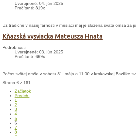
Uverejnené: 04. jún 2025
Prečítané: 819x
Už tradične v našej farnosti v mesiaci máj je slúžená svätá omša za j
Kňazská vysviacka Mateusza Hnata
Podrobnosti
Uverejnené: 03. jún 2025
Prečítané: 669x
Počas svätej omše v sobotu 31. mája o 11:00 v krakovskej Bazilike sv.
Strana 6 z 161
Začiatok
Predch.
1
2
3
4
5
6
7
8