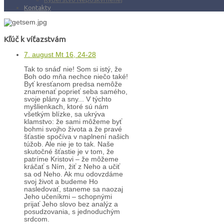
Kontakty
Kľúč k víťazstvám
7. august Mt 16, 24-28
Tak to snáď nie! Som si istý, že
Boh odo mňa nechce niečo také!
Byť kresťanom predsa nemôže
znamenať poprieť seba samého,
svoje plány a sny... V týchto
myšlienkach, ktoré sú nám
všetkým blízke, sa ukrýva
klamstvo: že sami môžeme byť
bohmi svojho života a že pravé
šťastie spočíva v naplnení našich
túžob. Ale nie je to tak. Naše
skutočné šťastie je v tom, že
patríme Kristovi – že môžeme
kráčať s Ním, žiť z Neho a učiť
sa od Neho. Ak mu odovzdáme
svoj život a budeme Ho
nasledovať, staneme sa naozaj
Jeho učeníkmi – schopnými
prijať Jeho slovo bez analýz a
posudzovania, s jednoduchým
srdcom.