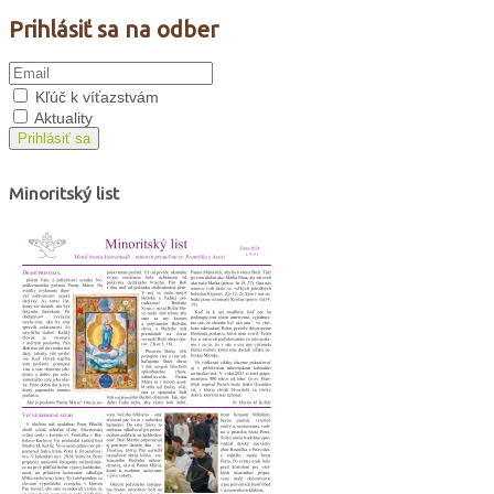
Prihlásiť sa na odber
Kľúč k víťazstvám
Aktuality
Prihlásiť sa
Minoritský list