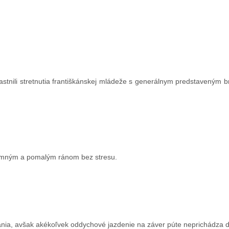
častnili stretnutia františkánskej mládeže s generálnym predstaveným b
jemným a pomalým ránom bez stresu.
nia, avšak akékoľvek oddychové jazdenie na záver púte neprichádza 