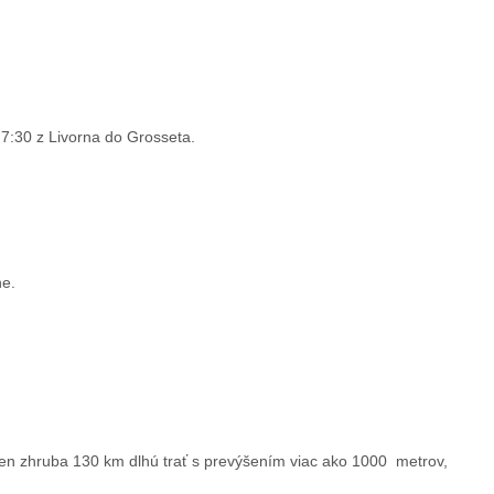
7:30 z Livorna do Grosseta.
ne.
len zhruba 130 km dlhú trať s prevýšením viac ako 1000 metrov,