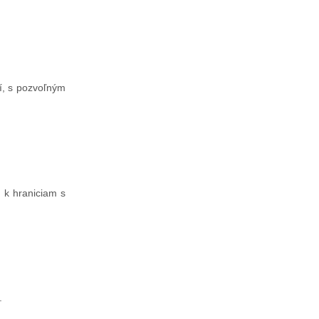
í, s pozvoľným
 k hraniciam s
.