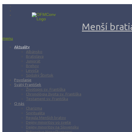
Menší bratia
menu
Aktuality
Albánsko
Bratislava
Juniorát
Brehov
Levoča
Spišský Štvrtok
Povolanie
Svätý František
Životopis sv. Františka
Chronológia života sv. Františka
Testament sv. Františka
O nás
Charizma
Spiritualita
Regula Menších bratov
Dejiny minoritov vo svete
Dejiny minoritov na Slovensku
Rytierstvo Nepoškvrnenej