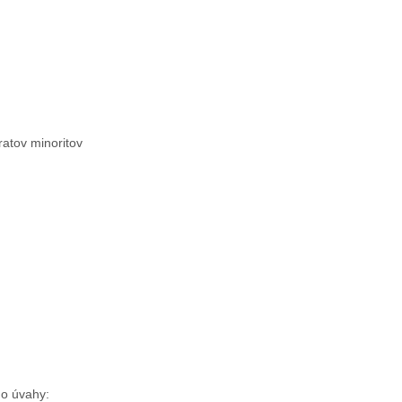
ratov minoritov
do úvahy: