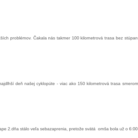
ších problémov. Čakala nás takmer 100 kilometrová trasa bez stúpan
najdlhší deň našej cyklopúte - viac ako 150 kilometrová trasa smerom
ape 2.dňa stálo veľa sebazaprenia, pretože svätá omša bola už o 6:00