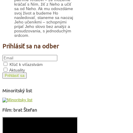
kráčať s Ním, žiť z Neho a učiť
sa od Neho. Ak mu odovzdáme
svoj život a budeme Ho
nasledovať, staneme sa naozaj
Jeho učeníkmi – schopnými
prijať Jeho slovo bez analýz a
posudzovania, s jednoduchým
srdcom.
Prihlásiť sa na odber
Kľúč k víťazstvám
Aktuality
Prihlásiť sa
Minoritský list
Film: brat Štefan