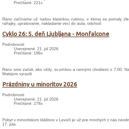
Prečítané: 221x
Ráno začíname už našou klasickou rutinou, v ktorej sa pomaly zle
raňajky, upratovanie, nakladanie vecí do auta, odchod.
Cyklo 26: 5. deň Ljubljana - Monfalcone
Podrobnosti
Uverejnené: 21. júl 2026
Prečítané: 196x
Ráno sme začali, ako vždy, sv.omšou a rannými chválami o 7:00. Nas
Matejom vyrazili.
Prázdniny u minoritov 2026
Podrobnosti
Uverejnené: 21. júl 2026
Prečítané: 278x
Pobyt v minoritskom kláštore v Levoči je už pre mnohých z nás neodm
17. júla.