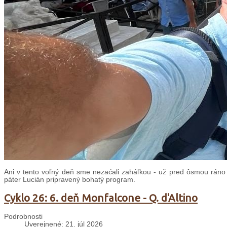
Ani v tento voľný deň sme nezaćali zaháľkou - už pred ôsmou ráno
páter Lucián pripravený bohatý program.
Cyklo 26: 6. deň Monfalcone - Q. d'Altino
Podrobnosti
Uverejnené: 21. júl 2026