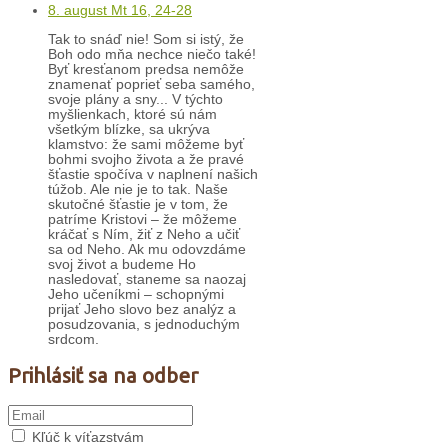
8. august Mt 16, 24-28
Tak to snáď nie! Som si istý, že
Boh odo mňa nechce niečo také!
Byť kresťanom predsa nemôže
znamenať poprieť seba samého,
svoje plány a sny... V týchto
myšlienkach, ktoré sú nám
všetkým blízke, sa ukrýva
klamstvo: že sami môžeme byť
bohmi svojho života a že pravé
šťastie spočíva v naplnení našich
túžob. Ale nie je to tak. Naše
skutočné šťastie je v tom, že
patríme Kristovi – že môžeme
kráčať s Ním, žiť z Neho a učiť
sa od Neho. Ak mu odovzdáme
svoj život a budeme Ho
nasledovať, staneme sa naozaj
Jeho učeníkmi – schopnými
prijať Jeho slovo bez analýz a
posudzovania, s jednoduchým
srdcom.
Prihlásiť sa na odber
Kľúč k víťazstvám