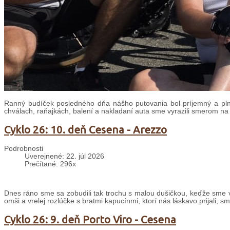
Ranný budíček posledného dňa nášho putovania bol príjemný a plný
chválach, raňajkách, balení a nakladaní auta sme vyrazili smerom na
Cyklo 26: 10. deň Cesena - Arezzo
Podrobnosti
Uverejnené: 22. júl 2026
Prečítané: 296x
Dnes ráno sme sa zobudili tak trochu s malou dušičkou, keďže sme v
omši a vrelej rozlúčke s bratmi kapucínmi, ktorí nás láskavo prijali, s
Cyklo 26: 9. deň Porto Viro - Cesena