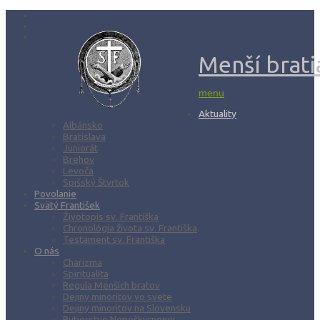
Menší bratia
menu
Aktuality
Albánsko
Bratislava
Juniorát
Brehov
Levoča
Spišský Štvrtok
Povolanie
Svätý František
Životopis sv. Františka
Chronológia života sv. Františka
Testament sv. Františka
O nás
Charizma
Spiritualita
Regula Menších bratov
Dejiny minoritov vo svete
Dejiny minoritov na Slovensku
Rytierstvo Nepoškvrnenej