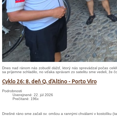
Dnes nad ránom nás zobudil dážď, ktorý nás sprevádzal počas celé
sa príjemne schladilo, no vďaka správam zo satelitu sme vedeli, že č
Cyklo 26: 8. deň Q. d'Altino - Porto Viro
Podrobnosti
Uverejnené: 22. júl 2026
Prečítané: 196x
Dnešné ráno sme začali sv. omšou a rannými chválami v kostolíku (taki