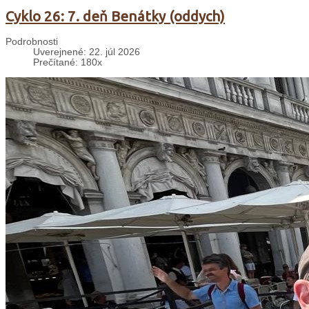
Cyklo 26: 7. deň Benátky (oddych)
Podrobnosti
Uverejnené: 22. júl 2026
Prečítané: 180x