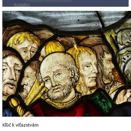
Kontakty
Kľúč k víťazstvám