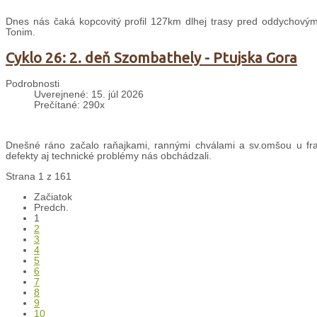
Dnes nás čaká kopcovitý profil 127km dlhej trasy pred oddychovým
Tonim.
Cyklo 26: 2. deň Szombathely - Ptujska Gora
Podrobnosti
Uverejnené: 15. júl 2026
Prečítané: 290x
Dnešné ráno začalo raňajkami, rannými chválami a sv.omšou u fran
defekty aj technické problémy nás obchádzali.
Strana 1 z 161
Začiatok
Predch.
1
2
3
4
5
6
7
8
9
10