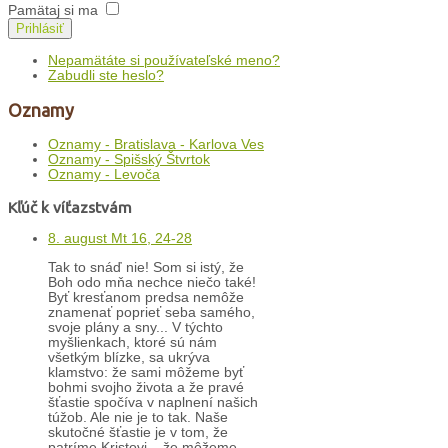
Pamätaj si ma
Prihlásiť
Nepamätáte si používateľské meno?
Zabudli ste heslo?
Oznamy
Oznamy - Bratislava - Karlova Ves
Oznamy - Spišský Štvrtok
Oznamy - Levoča
Kľúč k víťazstvám
8. august Mt 16, 24-28
Tak to snáď nie! Som si istý, že
Boh odo mňa nechce niečo také!
Byť kresťanom predsa nemôže
znamenať poprieť seba samého,
svoje plány a sny... V týchto
myšlienkach, ktoré sú nám
všetkým blízke, sa ukrýva
klamstvo: že sami môžeme byť
bohmi svojho života a že pravé
šťastie spočíva v naplnení našich
túžob. Ale nie je to tak. Naše
skutočné šťastie je v tom, že
patríme Kristovi – že môžeme