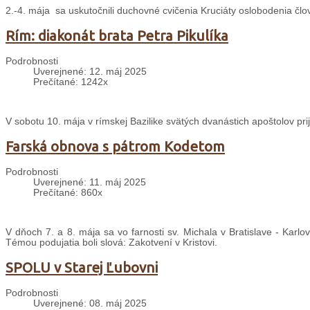
2.-4. mája sa uskutočnili duchovné cvičenia Kruciáty oslobodenia čl
Rím: diakonát brata Petra Pikulíka
Podrobnosti
Uverejnené: 12. máj 2025
Prečítané: 1242x
V sobotu 10. mája v rímskej Bazilike svätých dvanástich apoštolov pri
Farská obnova s pátrom Kodetom
Podrobnosti
Uverejnené: 11. máj 2025
Prečítané: 860x
V dňoch 7. a 8. mája sa vo farnosti sv. Michala v Bratislave - Karlo
Témou podujatia boli slová: Zakotvení v Kristovi.
SPOLU v Starej Ľubovni
Podrobnosti
Uverejnené: 08. máj 2025