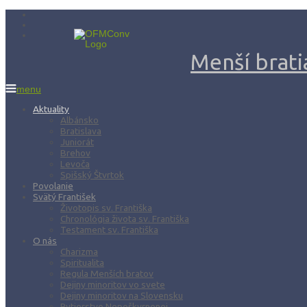
Menší bratia
menu
Aktuality
Albánsko
Bratislava
Juniorát
Brehov
Levoča
Spišský Štvrtok
Povolanie
Svätý František
Životopis sv. Františka
Chronológia života sv. Františka
Testament sv. Františka
O nás
Charizma
Spiritualita
Regula Menších bratov
Dejiny minoritov vo svete
Dejiny minoritov na Slovensku
Rytierstvo Nepoškvrnenej