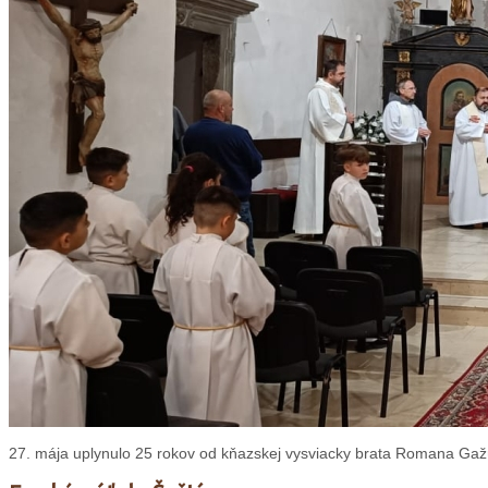
27. mája uplynulo 25 rokov od kňazskej vysviacky brata Romana Gažúr