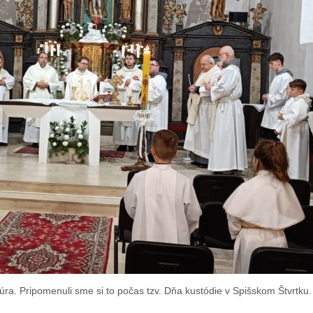
a. Pripomenuli sme si to počas tzv. Dňa kustódie v Spišskom Štvrtku.