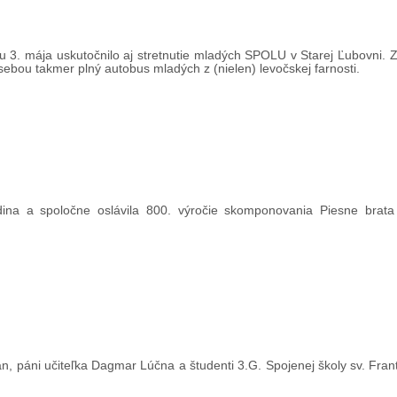
u 3. mája uskutočnilo aj stretnutie mladých SPOLU v Starej Ľubovni. Z
ebou takmer plný autobus mladých z (nielen) levočskej farnosti.
odina a spoločne oslávila 800. výročie skomponovania Piesne brat
, páni učiteľka Dagmar Lúčna a študenti 3.G. Spojenej školy sv. Frant