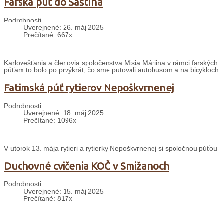
Farská púť do Šaštína
Podrobnosti
Uverejnené: 26. máj 2025
Prečítané: 667x
Karlovešťania a členovia spoločenstva Misia Máriina v rámci farských 
púťam to bolo po prvýkrát, čo sme putovali autobusom a na bicykloch
Fatimská púť rytierov Nepoškvrnenej
Podrobnosti
Uverejnené: 18. máj 2025
Prečítané: 1096x
V utorok 13. mája rytieri a rytierky Nepoškvrnenej si spoločnou púťou
Duchovné cvičenia KOČ v Smižanoch
Podrobnosti
Uverejnené: 15. máj 2025
Prečítané: 817x