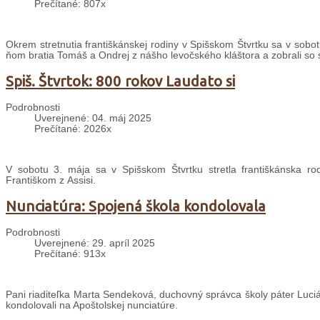
Prečítané: 807x
Okrem stretnutia františkánskej rodiny v Spišskom Štvrtku sa v sobot
ňom bratia Tomáš a Ondrej z nášho levočského kláštora a zobrali so s
Spiš. Štvrtok: 800 rokov Laudato si
Podrobnosti
Uverejnené: 04. máj 2025
Prečítané: 2026x
V sobotu 3. mája sa v Spišskom Štvrtku stretla františkánska r
Františkom z Assisi.
Nunciatúra: Spojená škola kondolovala
Podrobnosti
Uverejnené: 29. apríl 2025
Prečítané: 913x
Pani riaditeľka Marta Sendeková, duchovný správca školy páter Lucián
kondolovali na Apoštolskej nunciatúre.