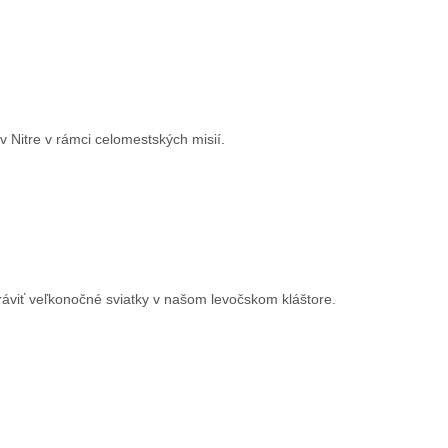
 v Nitre v rámci celomestských misií.
ráviť veľkonočné sviatky v našom levočskom kláštore.