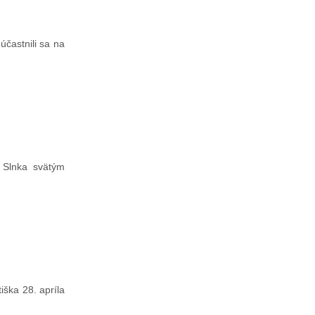
účastnili sa na
a Slnka svätým
iška 28. apríla