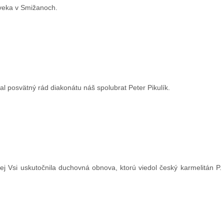
oveka v Smižanoch.
jal posvätný rád diakonátu náš spolubrat Peter Pikulík.
vej Vsi uskutočnila duchovná obnova, ktorú viedol český karmelitán P.