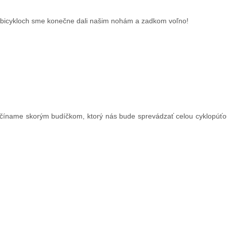
na bicykloch sme konečne dali našim nohám a zadkom voľno!
ačíname skorým budíčkom, ktorý nás bude sprevádzať celou cyklopúťou