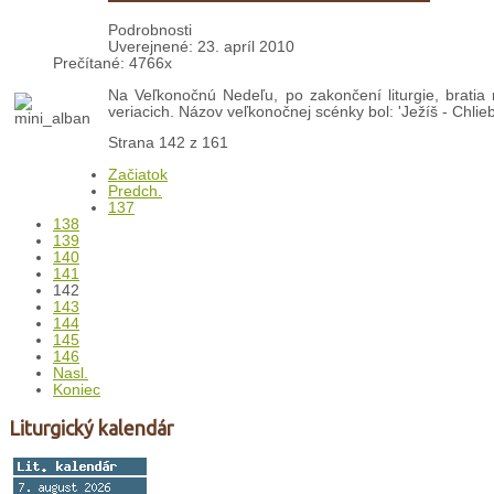
Podrobnosti
Uverejnené: 23. apríl 2010
Prečítané: 4766x
Na Veľkonočnú Nedeľu, po zakončení liturgie, bratia mi
veriacich. Názov veľkonočnej scénky bol: 'Ježíš - Chlieb
Strana 142 z 161
Začiatok
Predch.
137
138
139
140
141
142
143
144
145
146
Nasl.
Koniec
Liturgický kalendár