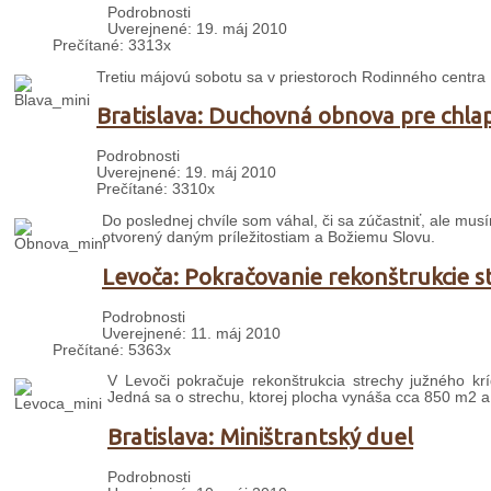
Podrobnosti
Uverejnené: 19. máj 2010
Prečítané: 3313x
Tretiu májovú sobotu sa v priestoroch Rodinného centra 
Bratislava: Duchovná obnova pre chla
Podrobnosti
Uverejnené: 19. máj 2010
Prečítané: 3310x
Do poslednej chvíle som váhal, či sa zúčastniť, ale mus
otvorený daným príležitostiam a Božiemu Slovu.
Levoča: Pokračovanie rekonštrukcie s
Podrobnosti
Uverejnené: 11. máj 2010
Prečítané: 5363x
V Levoči pokračuje rekonštrukcia strechy južného krí
Jedná sa o strechu, ktorej plocha vynáša cca 850 m2 a 
Bratislava: Miništrantský duel
Podrobnosti