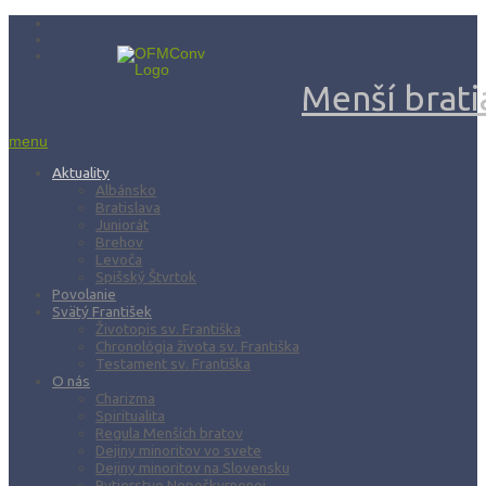
Menší bratia
menu
Aktuality
Albánsko
Bratislava
Juniorát
Brehov
Levoča
Spišský Štvrtok
Povolanie
Svätý František
Životopis sv. Františka
Chronológia života sv. Františka
Testament sv. Františka
O nás
Charizma
Spiritualita
Regula Menších bratov
Dejiny minoritov vo svete
Dejiny minoritov na Slovensku
Rytierstvo Nepoškvrnenej