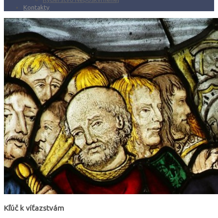
Kontakty
Kľúč k víťazstvám