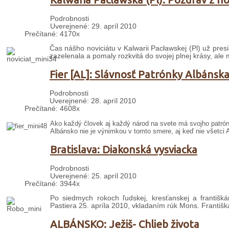
Podrobnosti
Uverejnené: 29. apríl 2010
Prečítané: 4170x
Čas nášho noviciátu v Kalwarii Pacławskej (Pl) už pres
zazelenala a pomaly rozkvitá do svojej plnej krásy, ale m
Fier [AL]: Slávnosť Patrónky Albánsk
Podrobnosti
Uverejnené: 28. apríl 2010
Prečítané: 4608x
Ako každý človek aj každý národ na svete má svojho patróna 
Albánsko nie je výnimkou v tomto smere, aj keď nie všetci Al
Bratislava: Diakonská vysviacka
Podrobnosti
Uverejnené: 25. apríl 2010
Prečítané: 3944x
Po siedmych rokoch ľudskej, kresťanskej a františk
Pastiera 25. apríla 2010, vkladaním rúk Mons. Františk
ALBÁNSKO: Ježiš- Chlieb života