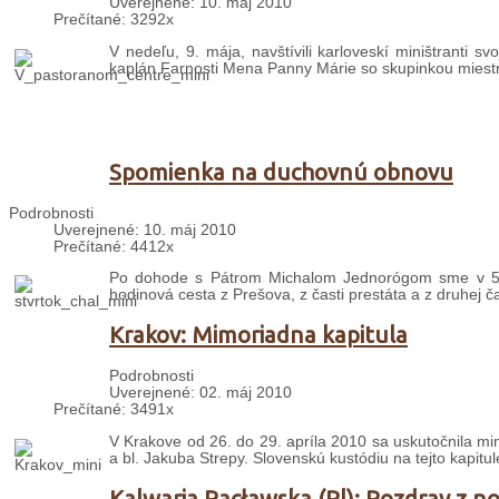
Uverejnené: 10. máj 2010
Prečítané: 3292x
V nedeľu, 9. mája, navštívili karloveskí miništranti sv
kaplán Farnosti Mena Panny Márie so skupinkou miestn
Spomienka na duchovnú obnovu
Podrobnosti
Uverejnené: 10. máj 2010
Prečítané: 4412x
Po dohode s Pátrom Michalom Jednorógom sme v 5-čl
hodinová cesta z Prešova, z časti prestáta a z druhej ča
Krakov: Mimoriadna kapitula
Podrobnosti
Uverejnené: 02. máj 2010
Prečítané: 3491x
V Krakove od 26. do 29. apríla 2010 sa uskutočnila mi
a bl. Jakuba Strepy. Slovenskú kustódiu na tejto kapit
Kalwaria Pacławska (Pl): Pozdrav z no