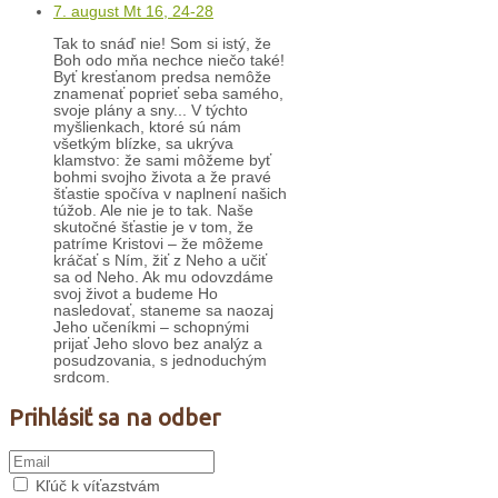
7. august Mt 16, 24-28
Tak to snáď nie! Som si istý, že
Boh odo mňa nechce niečo také!
Byť kresťanom predsa nemôže
znamenať poprieť seba samého,
svoje plány a sny... V týchto
myšlienkach, ktoré sú nám
všetkým blízke, sa ukrýva
klamstvo: že sami môžeme byť
bohmi svojho života a že pravé
šťastie spočíva v naplnení našich
túžob. Ale nie je to tak. Naše
skutočné šťastie je v tom, že
patríme Kristovi – že môžeme
kráčať s Ním, žiť z Neho a učiť
sa od Neho. Ak mu odovzdáme
svoj život a budeme Ho
nasledovať, staneme sa naozaj
Jeho učeníkmi – schopnými
prijať Jeho slovo bez analýz a
posudzovania, s jednoduchým
srdcom.
Prihlásiť sa na odber
Kľúč k víťazstvám