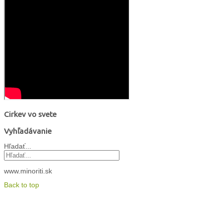
Cirkev vo svete
Vyhľadávanie
Hľadať...
www.minoriti.sk
Back to top