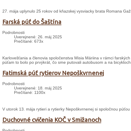
27. mája uplynulo 25 rokov od kňazskej vysviacky brata Romana Gažúr
Farská púť do Šaštína
Podrobnosti
Uverejnené: 26. máj 2025
Prečítané: 673x
Karlovešťania a členovia spoločenstva Misia Máriina v rámci farských 
púťam to bolo po prvýkrát, čo sme putovali autobusom a na bicykloch
Fatimská púť rytierov Nepoškvrnenej
Podrobnosti
Uverejnené: 18. máj 2025
Prečítané: 1100x
V utorok 13. mája rytieri a rytierky Nepoškvrnenej si spoločnou púťou
Duchovné cvičenia KOČ v Smižanoch
Podrobnosti