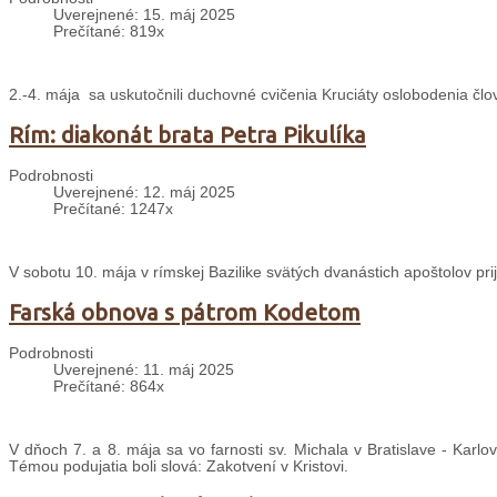
Uverejnené: 15. máj 2025
Prečítané: 819x
2.-4. mája sa uskutočnili duchovné cvičenia Kruciáty oslobodenia čl
Rím: diakonát brata Petra Pikulíka
Podrobnosti
Uverejnené: 12. máj 2025
Prečítané: 1247x
V sobotu 10. mája v rímskej Bazilike svätých dvanástich apoštolov pri
Farská obnova s pátrom Kodetom
Podrobnosti
Uverejnené: 11. máj 2025
Prečítané: 864x
V dňoch 7. a 8. mája sa vo farnosti sv. Michala v Bratislave - Karlo
Témou podujatia boli slová: Zakotvení v Kristovi.