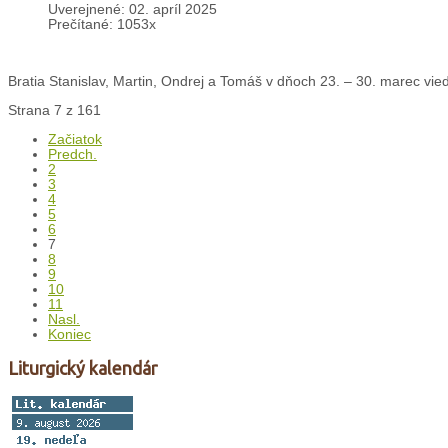
Uverejnené: 02. apríl 2025
Prečítané: 1053x
Bratia Stanislav, Martin, Ondrej a Tomáš v dňoch 23. – 30. marec vied
Strana 7 z 161
Začiatok
Predch.
2
3
4
5
6
7
8
9
10
11
Nasl.
Koniec
Liturgický kalendár