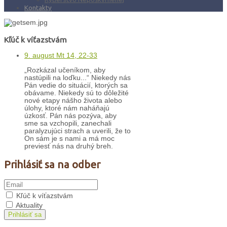
Kontakty
Kľúč k víťazstvám
9. august Mt 14, 22-33
„Rozkázal učeníkom, aby
nastúpili na loďku...“ Niekedy nás
Pán vedie do situácií, ktorých sa
obávame. Niekedy sú to dôležité
nové etapy nášho života alebo
úlohy, ktoré nám naháňajú
úzkosť. Pán nás pozýva, aby
sme sa vzchopili, zanechali
paralyzujúci strach a uverili, že to
On sám je s nami a má moc
previesť nás na druhý breh.
Prihlásiť sa na odber
Kľúč k víťazstvám
Aktuality
Prihlásiť sa