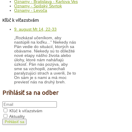
Oznamy - Bratislava - Karlova Ves
Oznamy - Spišský Štvrtok
Oznamy - Levoča
Kľúč k víťazstvám
9. august Mt 14, 22-33
„Rozkázal učeníkom, aby
nastúpili na loďku...“ Niekedy nás
Pán vedie do situácií, ktorých sa
obávame. Niekedy sú to dôležité
nové etapy nášho života alebo
úlohy, ktoré nám naháňajú
úzkosť. Pán nás pozýva, aby
sme sa vzchopili, zanechali
paralyzujúci strach a uverili, že to
On sám je s nami a má moc
previesť nás na druhý breh.
Prihlásiť sa na odber
Kľúč k víťazstvám
Aktuality
Prihlásiť sa