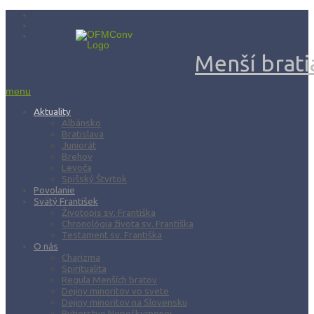
Menší bratia
menu
Aktuality
Albánsko
Bratislava
Juniorát
Brehov
Levoča
Spišský Štvrtok
Povolanie
Svätý František
Životopis sv. Františka
Chronológia života sv. Františka
Testament sv. Františka
O nás
Charizma
Spiritualita
Regula Menších bratov
Dejiny minoritov vo svete
Dejiny minoritov na Slovensku
Rytierstvo Nepoškvrnenej