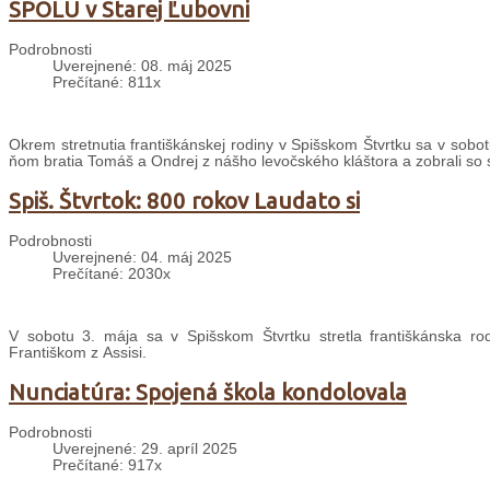
SPOLU v Starej Ľubovni
Podrobnosti
Uverejnené: 08. máj 2025
Prečítané: 811x
Okrem stretnutia františkánskej rodiny v Spišskom Štvrtku sa v sobot
ňom bratia Tomáš a Ondrej z nášho levočského kláštora a zobrali so s
Spiš. Štvrtok: 800 rokov Laudato si
Podrobnosti
Uverejnené: 04. máj 2025
Prečítané: 2030x
V sobotu 3. mája sa v Spišskom Štvrtku stretla františkánska r
Františkom z Assisi.
Nunciatúra: Spojená škola kondolovala
Podrobnosti
Uverejnené: 29. apríl 2025
Prečítané: 917x