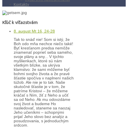
Kontakty
Kľúč k víťazstvám
8. august Mt 16, 24-28
Tak to snáď nie! Som si istý, že
Boh odo mňa nechce niečo také!
Byť kresťanom predsa nemôže
znamenať poprieť seba samého,
svoje plány a sny... V týchto
myšlienkach, ktoré sú nám
všetkým blízke, sa ukrýva
klamstvo: že sami môžeme byť
bohmi svojho života a že pravé
šťastie spočíva v naplnení našich
túžob. Ale nie je to tak. Naše
skutočné šťastie je v tom, že
patríme Kristovi – že môžeme
kráčať s Ním, žiť z Neho a učiť
sa od Neho. Ak mu odovzdáme
svoj život a budeme Ho
nasledovať, staneme sa naozaj
Jeho učeníkmi – schopnými
prijať Jeho slovo bez analýz a
posudzovania, s jednoduchým
srdcom.