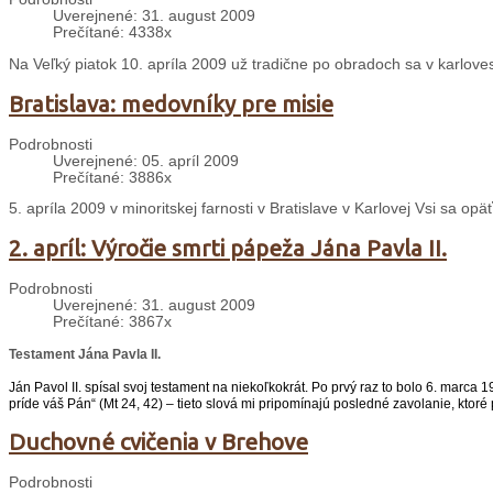
Uverejnené: 31. august 2009
Prečítané: 4338x
Na Veľký piatok 10. apríla 2009 už tradične po obradoch sa v karloves
Bratislava: medovníky pre misie
Podrobnosti
Uverejnené: 05. apríl 2009
Prečítané: 3886x
5. apríla 2009 v minoritskej farnosti v Bratislave v Karlovej Vsi sa op
2. apríl: Výročie smrti pápeža Jána Pavla II.
Podrobnosti
Uverejnené: 31. august 2009
Prečítané: 3867x
Testament Jána Pavla II.
Ján Pavol II. spísal svoj testament na niekoľkokrát. Po prvý raz to bolo 6. marca 
príde váš Pán“ (Mt 24, 42) – tieto slová mi pripomínajú posledné zavolanie, ktoré 
Duchovné cvičenia v Brehove
Podrobnosti