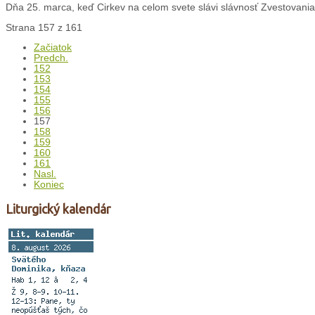
Dňa 25. marca, keď Cirkev na celom svete slávi slávnosť Zvestovania
Strana 157 z 161
Začiatok
Predch.
152
153
154
155
156
157
158
159
160
161
Nasl.
Koniec
Liturgický kalendár