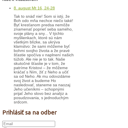
8. august Mt 16, 24-28
Tak to snáď nie! Som si istý, že
Boh odo mňa nechce niečo také!
Byť kresťanom predsa nemôže
znamenať poprieť seba samého,
svoje plány a sny... V týchto
myšlienkach, ktoré sú nám
všetkým blízke, sa ukrýva
klamstvo: že sami môžeme byť
bohmi svojho života a že pravé
šťastie spočíva v naplnení našich
túžob. Ale nie je to tak. Naše
skutočné šťastie je v tom, že
patríme Kristovi – že môžeme
kráčať s Ním, žiť z Neho a učiť
sa od Neho. Ak mu odovzdáme
svoj život a budeme Ho
nasledovať, staneme sa naozaj
Jeho učeníkmi – schopnými
prijať Jeho slovo bez analýz a
posudzovania, s jednoduchým
srdcom.
Prihlásiť sa na odber