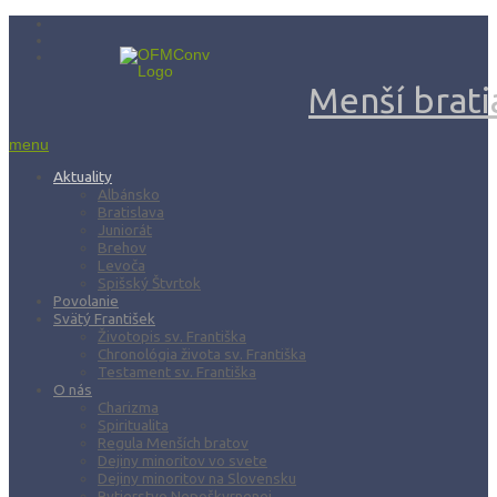
Menší bratia
menu
Aktuality
Albánsko
Bratislava
Juniorát
Brehov
Levoča
Spišský Štvrtok
Povolanie
Svätý František
Životopis sv. Františka
Chronológia života sv. Františka
Testament sv. Františka
O nás
Charizma
Spiritualita
Regula Menších bratov
Dejiny minoritov vo svete
Dejiny minoritov na Slovensku
Rytierstvo Nepoškvrnenej