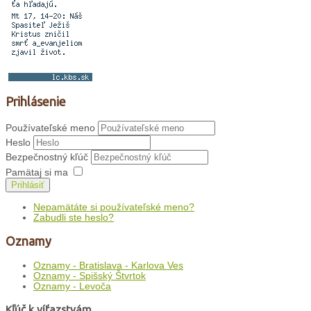
Prihlásenie
Používateľské meno
Heslo
Bezpečnostný kľúč
Pamätaj si ma
Prihlásiť
Nepamätáte si používateľské meno?
Zabudli ste heslo?
Oznamy
Oznamy - Bratislava - Karlova Ves
Oznamy - Spišský Štvrtok
Oznamy - Levoča
Kľúč k víťazstvám