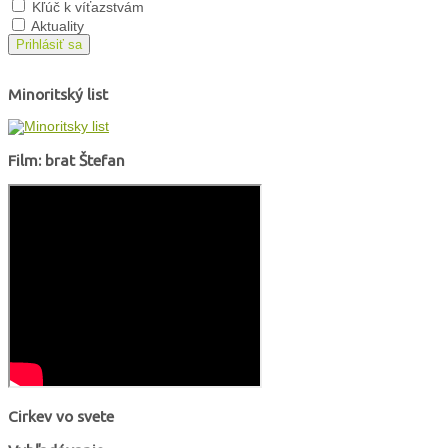
Kľúč k víťazstvám
Aktuality
Prihlásiť sa
Minoritský list
Film: brat Štefan
Cirkev vo svete