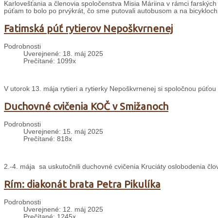
Karlovešťania a členovia spoločenstva Misia Máriina v rámci farských 
púťam to bolo po prvýkrát, čo sme putovali autobusom a na bicykloch
Fatimská púť rytierov Nepoškvrnenej
Podrobnosti
Uverejnené: 18. máj 2025
Prečítané: 1099x
V utorok 13. mája rytieri a rytierky Nepoškvrnenej si spoločnou púťou
Duchovné cvičenia KOČ v Smižanoch
Podrobnosti
Uverejnené: 15. máj 2025
Prečítané: 818x
2.-4. mája sa uskutočnili duchovné cvičenia Kruciáty oslobodenia čl
Rím: diakonát brata Petra Pikulíka
Podrobnosti
Uverejnené: 12. máj 2025
Prečítané: 1245x