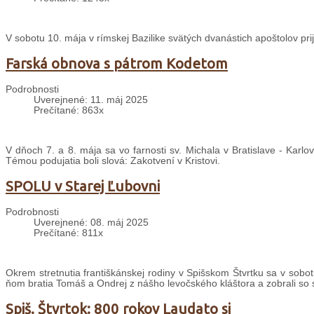
V sobotu 10. mája v rímskej Bazilike svätých dvanástich apoštolov pri
Farská obnova s pátrom Kodetom
Podrobnosti
Uverejnené: 11. máj 2025
Prečítané: 863x
V dňoch 7. a 8. mája sa vo farnosti sv. Michala v Bratislave - Karlo
Témou podujatia boli slová: Zakotvení v Kristovi.
SPOLU v Starej Ľubovni
Podrobnosti
Uverejnené: 08. máj 2025
Prečítané: 811x
Okrem stretnutia františkánskej rodiny v Spišskom Štvrtku sa v sobot
ňom bratia Tomáš a Ondrej z nášho levočského kláštora a zobrali so s
Spiš. Štvrtok: 800 rokov Laudato si