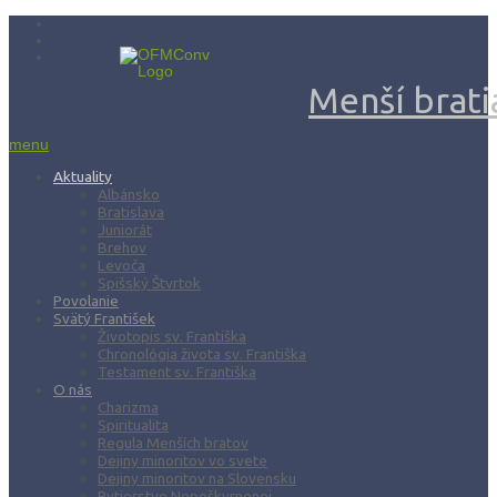
Menší bratia
menu
Aktuality
Albánsko
Bratislava
Juniorát
Brehov
Levoča
Spišský Štvrtok
Povolanie
Svätý František
Životopis sv. Františka
Chronológia života sv. Františka
Testament sv. Františka
O nás
Charizma
Spiritualita
Regula Menších bratov
Dejiny minoritov vo svete
Dejiny minoritov na Slovensku
Rytierstvo Nepoškvrnenej