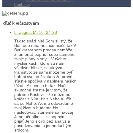
Kontakty
Kľúč k víťazstvám
8. august Mt 16, 24-28
Tak to snáď nie! Som si istý, že
Boh odo mňa nechce niečo také!
Byť kresťanom predsa nemôže
znamenať poprieť seba samého,
svoje plány a sny... V týchto
myšlienkach, ktoré sú nám
všetkým blízke, sa ukrýva
klamstvo: že sami môžeme byť
bohmi svojho života a že pravé
šťastie spočíva v naplnení našich
túžob. Ale nie je to tak. Naše
skutočné šťastie je v tom, že
patríme Kristovi – že môžeme
kráčať s Ním, žiť z Neho a učiť
sa od Neho. Ak mu odovzdáme
svoj život a budeme Ho
nasledovať, staneme sa naozaj
Jeho učeníkmi – schopnými
prijať Jeho slovo bez analýz a
posudzovania, s jednoduchým
srdcom.