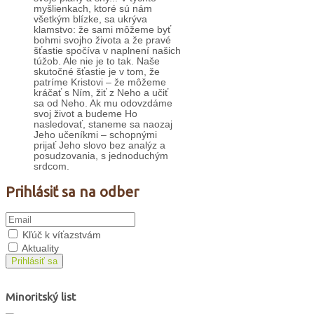
myšlienkach, ktoré sú nám
všetkým blízke, sa ukrýva
klamstvo: že sami môžeme byť
bohmi svojho života a že pravé
šťastie spočíva v naplnení našich
túžob. Ale nie je to tak. Naše
skutočné šťastie je v tom, že
patríme Kristovi – že môžeme
kráčať s Ním, žiť z Neho a učiť
sa od Neho. Ak mu odovzdáme
svoj život a budeme Ho
nasledovať, staneme sa naozaj
Jeho učeníkmi – schopnými
prijať Jeho slovo bez analýz a
posudzovania, s jednoduchým
srdcom.
Prihlásiť sa na odber
Kľúč k víťazstvám
Aktuality
Prihlásiť sa
Minoritský list