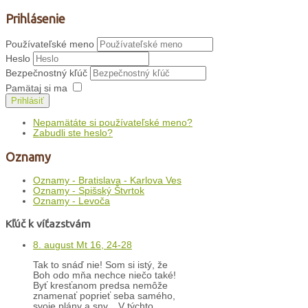
Prihlásenie
Používateľské meno
Heslo
Bezpečnostný kľúč
Pamätaj si ma
Prihlásiť
Nepamätáte si používateľské meno?
Zabudli ste heslo?
Oznamy
Oznamy - Bratislava - Karlova Ves
Oznamy - Spišský Štvrtok
Oznamy - Levoča
Kľúč k víťazstvám
8. august Mt 16, 24-28
Tak to snáď nie! Som si istý, že
Boh odo mňa nechce niečo také!
Byť kresťanom predsa nemôže
znamenať poprieť seba samého,
svoje plány a sny... V týchto