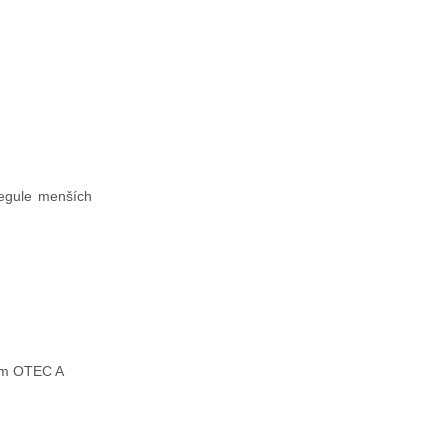
regule menších
vom OTEC A