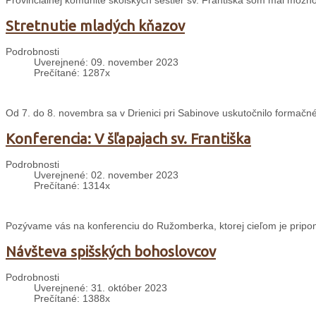
Provinciálnej komunite školských sestier sv. Františka som mal možno
Stretnutie mladých kňazov
Podrobnosti
Uverejnené: 09. november 2023
Prečítané: 1287x
Od 7. do 8. novembra sa v Drienici pri Sabinove uskutočnilo formačné
Konferencia: V šľapajach sv. Františka
Podrobnosti
Uverejnené: 02. november 2023
Prečítané: 1314x
Pozývame vás na konferenciu do Ružomberka, ktorej cieľom je pripome
Návšteva spišských bohoslovcov
Podrobnosti
Uverejnené: 31. október 2023
Prečítané: 1388x