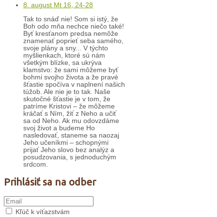
8. august Mt 16, 24-28
Tak to snáď nie! Som si istý, že
Boh odo mňa nechce niečo také!
Byť kresťanom predsa nemôže
znamenať poprieť seba samého,
svoje plány a sny... V týchto
myšlienkach, ktoré sú nám
všetkým blízke, sa ukrýva
klamstvo: že sami môžeme byť
bohmi svojho života a že pravé
šťastie spočíva v naplnení našich
túžob. Ale nie je to tak. Naše
skutočné šťastie je v tom, že
patríme Kristovi – že môžeme
kráčať s Ním, žiť z Neho a učiť
sa od Neho. Ak mu odovzdáme
svoj život a budeme Ho
nasledovať, staneme sa naozaj
Jeho učeníkmi – schopnými
prijať Jeho slovo bez analýz a
posudzovania, s jednoduchým
srdcom.
Prihlásiť sa na odber
Kľúč k víťazstvám