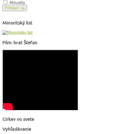
Aktuality
Prihlásiť sa
Minoritský list
Film: brat Štefan
Cirkev vo svete
Vyhľadávanie