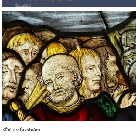
Kontakty
Kľúč k víťazstvám