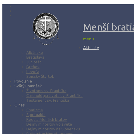
Menší bratia
menu
Aktuality
Albánsko
Bratislava
Juniorát
Brehov
Levoča
Spišský Štvrtok
Povolanie
Svätý František
Životopis sv. Františka
Chronológia života sv. Františka
Testament sv. Františka
O nás
Charizma
Spiritualita
Regula Menších bratov
Dejiny minoritov vo svete
Dejiny minoritov na Slovensku
Rytierstvo Nepoškvrnenej