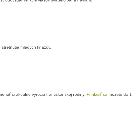
sť odovzdať relikvie vlasov svätého Jána Pavla II.
 stretnutie mladých kňazov.
núť si akuálne výročia františkánskej rodiny.
Prihlásiť sa
môžete do 1