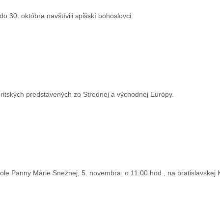
do 30. októbra navštívili spišskí bohoslovci.
ritských predstavených zo Strednej a východnej Európy.
tole Panny Márie Snežnej, 5. novembra o 11:00 hod., na bratislavskej K