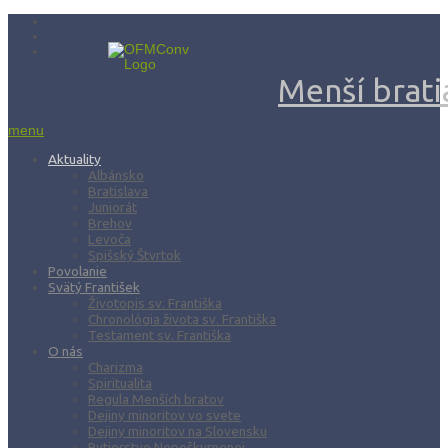
Menší bratia
menu
Aktuality
Albánsko
Bratislava
Juniorát
Brehov
Levoča
Spišský Štvrtok
Povolanie
Svätý František
Životopis sv. Františka
Chronológia života sv. Františka
Testament sv. Františka
O nás
Charizma
Spiritualita
Regula Menších bratov
Dejiny minoritov vo svete
Dejiny minoritov na Slovensku
Rytierstvo Nepoškvrnenej