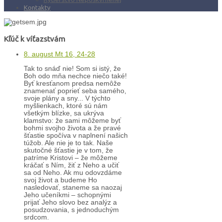
Kontakty
Kľúč k víťazstvám
8. august Mt 16, 24-28
Tak to snáď nie! Som si istý, že
Boh odo mňa nechce niečo také!
Byť kresťanom predsa nemôže
znamenať poprieť seba samého,
svoje plány a sny... V týchto
myšlienkach, ktoré sú nám
všetkým blízke, sa ukrýva
klamstvo: že sami môžeme byť
bohmi svojho života a že pravé
šťastie spočíva v naplnení našich
túžob. Ale nie je to tak. Naše
skutočné šťastie je v tom, že
patríme Kristovi – že môžeme
kráčať s Ním, žiť z Neho a učiť
sa od Neho. Ak mu odovzdáme
svoj život a budeme Ho
nasledovať, staneme sa naozaj
Jeho učeníkmi – schopnými
prijať Jeho slovo bez analýz a
posudzovania, s jednoduchým
srdcom.