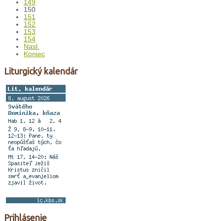
149
150
151
152
153
154
Nasl.
Koniec
Liturgický kalendár
Prihlásenie