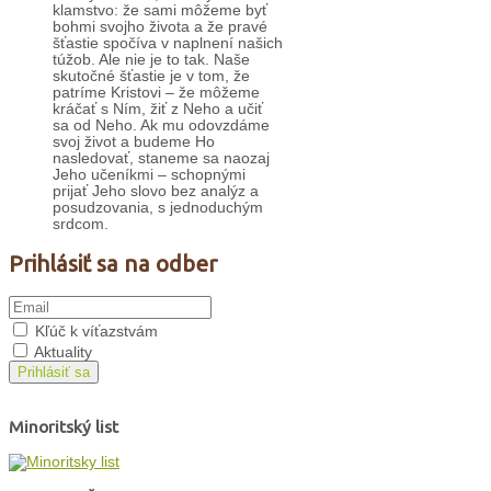
klamstvo: že sami môžeme byť
bohmi svojho života a že pravé
šťastie spočíva v naplnení našich
túžob. Ale nie je to tak. Naše
skutočné šťastie je v tom, že
patríme Kristovi – že môžeme
kráčať s Ním, žiť z Neho a učiť
sa od Neho. Ak mu odovzdáme
svoj život a budeme Ho
nasledovať, staneme sa naozaj
Jeho učeníkmi – schopnými
prijať Jeho slovo bez analýz a
posudzovania, s jednoduchým
srdcom.
Prihlásiť sa na odber
Kľúč k víťazstvám
Aktuality
Prihlásiť sa
Minoritský list