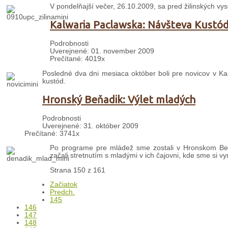
V pondelňajší večer, 26.10.2009, sa pred žilinských vys
Kalwaria Paclawska: Návšteva Kustó
Podrobnosti
Uverejnené: 01. november 2009
Prečítané: 4019x
Posledné dva dni mesiaca október boli pre novicov v Kalw
kustód.
Hronský Beňadik: Výlet mladých
Podrobnosti
Uverejnené: 31. október 2009
Prečítané: 3741x
Po programe pre mládež sme zostali v Hronskom Beň
začali stretnutím s mladými v ich čajovni, kde sme si vym
Strana 150 z 161
Začiatok
Predch.
145
146
147
148