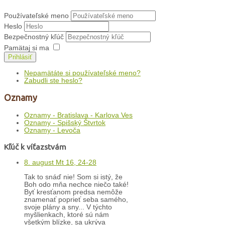
Používateľské meno
Heslo
Bezpečnostný kľúč
Pamätaj si ma
Prihlásiť
Nepamätáte si používateľské meno?
Zabudli ste heslo?
Oznamy
Oznamy - Bratislava - Karlova Ves
Oznamy - Spišský Štvrtok
Oznamy - Levoča
Kľúč k víťazstvám
8. august Mt 16, 24-28
Tak to snáď nie! Som si istý, že
Boh odo mňa nechce niečo také!
Byť kresťanom predsa nemôže
znamenať poprieť seba samého,
svoje plány a sny... V týchto
myšlienkach, ktoré sú nám
všetkým blízke, sa ukrýva