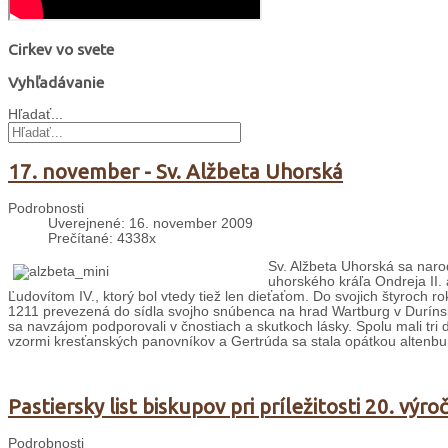
Cirkev vo svete
Vyhľadávanie
Hľadať...
17. november - Sv. Alžbeta Uhorská
Podrobnosti
Uverejnené: 16. november 2009
Prečítané: 4338x
Sv. Alžbeta Uhorská sa naro
uhorského kráľa Ondreja II.
Ľudovítom IV., ktorý bol vtedy tiež len dieťaťom. Do svojich štyroch 
1211 prevezená do sídla svojho snúbenca na hrad Wartburg v Durínsk
sa navzájom podporovali v čnostiach a skutkoch lásky. Spolu mali tri d
vzormi kresťanských panovníkov a Gertrúda sa stala opátkou altenbur
Pastiersky list biskupov pri príležitosti 20. výr
Podrobnosti