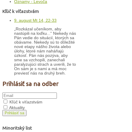
Oznamy - Levoča
Kľúč k víťazstvám
9. august Mt 14, 22-33
„Rozkázal učeníkom, aby
nastúpili na loďku...“ Niekedy nás
Pán vedie do situácií, ktorých sa
obávame. Niekedy sú to dôležité
nové etapy nášho života alebo
úlohy, ktoré nám naháňajú
úzkosť. Pán nás pozýva, aby
sme sa vzchopili, zanechali
paralyzujúci strach a uverili, že to
On sám je s nami a má moc
previesť nás na druhý breh.
Prihlásiť sa na odber
Kľúč k víťazstvám
Aktuality
Prihlásiť sa
Minoritský list