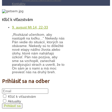
Kontakty
Kľúč k víťazstvám
9. august Mt 14, 22-33
„Rozkázal učeníkom, aby
nastúpili na loďku...“ Niekedy nás
Pán vedie do situácií, ktorých sa
obávame. Niekedy sú to dôležité
nové etapy nášho života alebo
úlohy, ktoré nám naháňajú
úzkosť. Pán nás pozýva, aby
sme sa vzchopili, zanechali
paralyzujúci strach a uverili, že to
On sám je s nami a má moc
previesť nás na druhý breh.
Prihlásiť sa na odber
Kľúč k víťazstvám
Aktuality
Prihlásiť sa