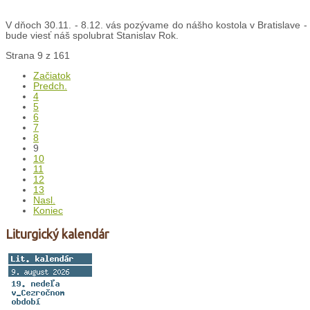
V dňoch 30.11. - 8.12. vás pozývame do nášho kostola v Bratislave 
bude viesť náš spolubrat Stanislav Rok.
Strana 9 z 161
Začiatok
Predch.
4
5
6
7
8
9
10
11
12
13
Nasl.
Koniec
Liturgický kalendár