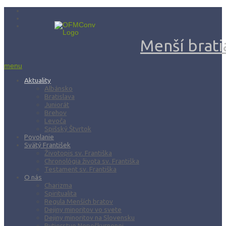
Menší bratia
menu
Aktuality
Albánsko
Bratislava
Juniorát
Brehov
Levoča
Spišský Štvrtok
Povolanie
Svätý František
Životopis sv. Františka
Chronológia života sv. Františka
Testament sv. Františka
O nás
Charizma
Spiritualita
Regula Menších bratov
Dejiny minoritov vo svete
Dejiny minoritov na Slovensku
Rytierstvo Nepoškvrnenej