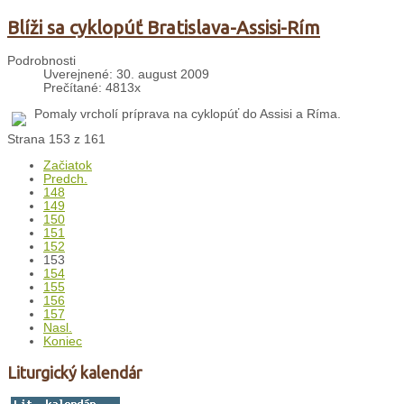
Blíži sa cyklopúť Bratislava-Assisi-Rím
Podrobnosti
Uverejnené: 30. august 2009
Prečítané: 4813x
Pomaly vrcholí príprava na cyklopúť do Assisi a Ríma.
Strana 153 z 161
Začiatok
Predch.
148
149
150
151
152
153
154
155
156
157
Nasl.
Koniec
Liturgický kalendár