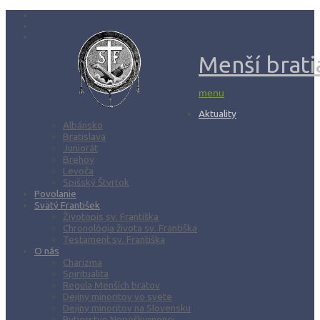
Menší bratia
menu
Aktuality
Albánsko
Bratislava
Juniorát
Brehov
Levoča
Spišský Štvrtok
Povolanie
Svätý František
Životopis sv. Františka
Chronológia života sv. Františka
Testament sv. Františka
O nás
Charizma
Spiritualita
Regula Menších bratov
Dejiny minoritov vo svete
Dejiny minoritov na Slovensku
Rytierstvo Nepoškvrnenej