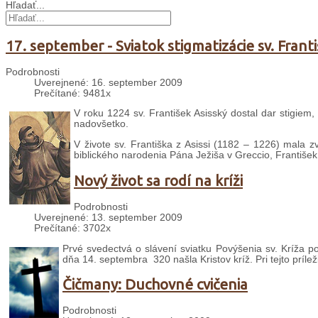
Hľadať...
17. september - Sviatok stigmatizácie sv. Františ
Podrobnosti
Uverejnené: 16. september 2009
Prečítané: 9481x
V roku 1224 sv. František Asisský dostal dar stigiem,
nadovšetko.
V živote sv. Františka z Asissi (1182 – 1226) mala z
biblického narodenia Pána Ježiša v Greccio, František 
Nový život sa rodí na kríži
Podrobnosti
Uverejnené: 13. september 2009
Prečítané: 3702x
Prvé svedectvá o slávení sviatku Povýšenia sv. Kríža po
dňa 14. septembra 320 našla Kristov kríž. Pri tejto prílež
Čičmany: Duchovné cvičenia
Podrobnosti