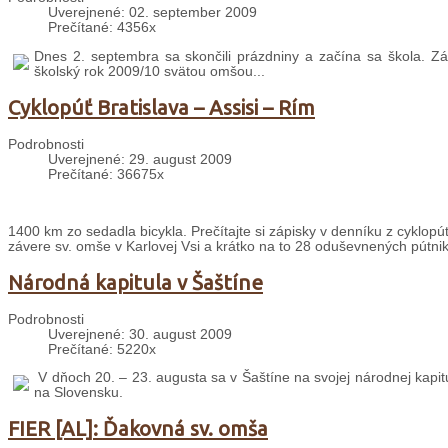
Uverejnené: 02. september 2009
Prečítané: 4356x
Dnes 2. septembra sa skončili prázdniny a začína sa škola. Zák
školský rok 2009/10 svätou omšou...
Cyklopúť Bratislava – Assisi – Rím
Podrobnosti
Uverejnené: 29. august 2009
Prečítané: 36675x
1400 km zo sedadla bicykla. Prečítajte si zápisky v denníku z cyklopút
závere sv. omše v Karlovej Vsi a krátko na to 28 oduševnených pútni
Národná kapitula v Šaštíne
Podrobnosti
Uverejnené: 30. august 2009
Prečítané: 5220x
V dňoch 20. – 23. augusta sa v Šaštíne na svojej národnej kapit
na Slovensku.
FIER [AL]: Ďakovná sv. omša