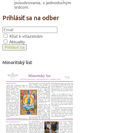
posudzovania, s jednoduchým
srdcom.
Prihlásiť sa na odber
Kľúč k víťazstvám
Aktuality
Prihlásiť sa
Minoritský list