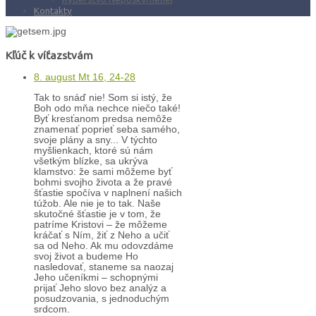
Kontakty
Kľúč k víťazstvám
8. august Mt 16, 24-28
Tak to snáď nie! Som si istý, že
Boh odo mňa nechce niečo také!
Byť kresťanom predsa nemôže
znamenať poprieť seba samého,
svoje plány a sny... V týchto
myšlienkach, ktoré sú nám
všetkým blízke, sa ukrýva
klamstvo: že sami môžeme byť
bohmi svojho života a že pravé
šťastie spočíva v naplnení našich
túžob. Ale nie je to tak. Naše
skutočné šťastie je v tom, že
patríme Kristovi – že môžeme
kráčať s Ním, žiť z Neho a učiť
sa od Neho. Ak mu odovzdáme
svoj život a budeme Ho
nasledovať, staneme sa naozaj
Jeho učeníkmi – schopnými
prijať Jeho slovo bez analýz a
posudzovania, s jednoduchým
srdcom.