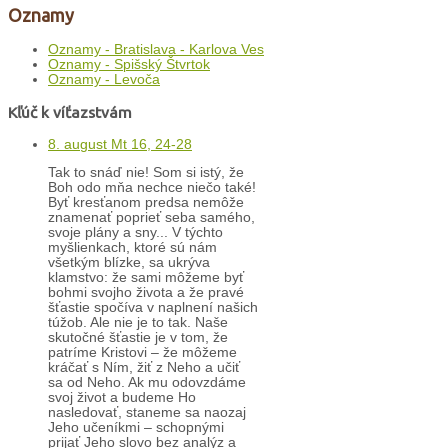
Oznamy
Oznamy - Bratislava - Karlova Ves
Oznamy - Spišský Štvrtok
Oznamy - Levoča
Kľúč k víťazstvám
8. august Mt 16, 24-28
Tak to snáď nie! Som si istý, že
Boh odo mňa nechce niečo také!
Byť kresťanom predsa nemôže
znamenať poprieť seba samého,
svoje plány a sny... V týchto
myšlienkach, ktoré sú nám
všetkým blízke, sa ukrýva
klamstvo: že sami môžeme byť
bohmi svojho života a že pravé
šťastie spočíva v naplnení našich
túžob. Ale nie je to tak. Naše
skutočné šťastie je v tom, že
patríme Kristovi – že môžeme
kráčať s Ním, žiť z Neho a učiť
sa od Neho. Ak mu odovzdáme
svoj život a budeme Ho
nasledovať, staneme sa naozaj
Jeho učeníkmi – schopnými
prijať Jeho slovo bez analýz a