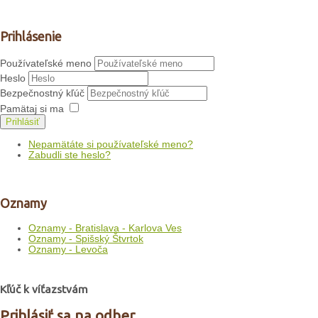
Prihlásenie
Používateľské meno
Heslo
Bezpečnostný kľúč
Pamätaj si ma
Prihlásiť
Nepamätáte si používateľské meno?
Zabudli ste heslo?
Oznamy
Oznamy - Bratislava - Karlova Ves
Oznamy - Spišský Štvrtok
Oznamy - Levoča
Kľúč k víťazstvám
Prihlásiť sa na odber