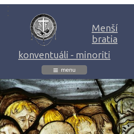
Menší
bratia
konventuáli - minoriti
menu