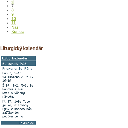
6
7
8
9
10
11
Nasl.
Koniec
Liturgický kalendár