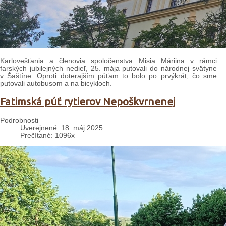
Karlovešťania a členovia spoločenstva Misia Máriina v rámci
farských jubilejných nedieľ, 25. mája putovali do národnej svätyne
v Šaštíne. Oproti doterajším púťam to bolo po prvýkrát, čo sme
putovali autobusom a na bicykloch.
Fatimská púť rytierov Nepoškvrnenej
Podrobnosti
Uverejnené: 18. máj 2025
Prečítané: 1096x