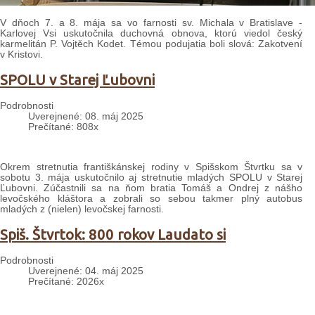
V dňoch 7. a 8. mája sa vo farnosti sv. Michala v Bratislave -
Karlovej Vsi uskutočnila duchovná obnova, ktorú viedol český
karmelitán P. Vojtěch Kodet. Témou podujatia boli slová: Zakotvení
v Kristovi.
SPOLU v Starej Ľubovni
Podrobnosti
Uverejnené: 08. máj 2025
Prečítané: 808x
Okrem stretnutia františkánskej rodiny v Spišskom Štvrtku sa v
sobotu 3. mája uskutočnilo aj stretnutie mladých SPOLU v Starej
Ľubovni. Zúčastnili sa na ňom bratia Tomáš a Ondrej z nášho
levočského kláštora a zobrali so sebou takmer plný autobus
mladých z (nielen) levočskej farnosti.
Spiš. Štvrtok: 800 rokov Laudato si
Podrobnosti
Uverejnené: 04. máj 2025
Prečítané: 2026x