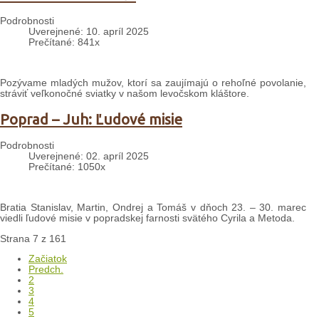
Podrobnosti
Uverejnené: 10. apríl 2025
Prečítané: 841x
Pozývame mladých mužov, ktorí sa zaujímajú o rehoľné povolanie,
stráviť veľkonočné sviatky v našom levočskom kláštore.
Poprad – Juh: Ľudové misie
Podrobnosti
Uverejnené: 02. apríl 2025
Prečítané: 1050x
Bratia Stanislav, Martin, Ondrej a Tomáš v dňoch 23. – 30. marec
viedli ľudové misie v popradskej farnosti svätého Cyrila a Metoda.
Strana 7 z 161
Začiatok
Predch.
2
3
4
5