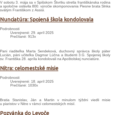
V sobotu 3. mája sa v Spišskom Štvrtku stretla františkánska rodina
a spoločne oslávila 800. výročie skomponovania Piesne brata Slnka
svätým Františkom z Assisi.
Nunciatúra: Spojená škola kondolovala
Podrobnosti
Uverejnené: 29. apríl 2025
Prečítané: 913x
Pani riaditeľka Marta Sendeková, duchovný správca školy páter
Lucián, páni učiteľka Dagmar Lúčna a študenti 3.G. Spojenej školy
sv. Františka 28. apríla kondolovali na Apoštolskej nunciatúre.
Nitra: celomestské misie
Podrobnosti
Uverejnené: 18. apríl 2025
Prečítané: 1030x
Bratia Stanislav, Ján a Martin v minulom týždni viedli misie
u piaristov v Nitre v rámci celomestských misií.
Pozvánka do Levoče