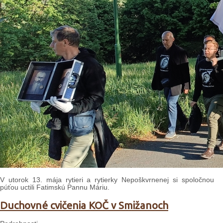
V utorok 13. mája rytieri a rytierky Nepoškvrnenej si spoločnou
púťou uctili Fatimskú Pannu Máriu.
Duchovné cvičenia KOČ v Smižanoch