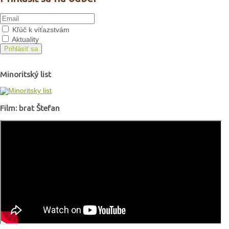
Kľúč k víťazstvám
Aktuality
Prihlásiť sa
Minoritský list
Film: brat Štefan