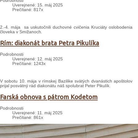
Podrobnosti
Uverejnené: 15. máj 2025
Prečítané: 817x
2.-4. mája sa uskutočnili duchovné cvičenia Kruciáty oslobodenia
človeka v Smižanoch.
Rím: diakonát brata Petra Pikulíka
Podrobnosti
Uverejnené: 12. máj 2025
Prečítané: 1243x
V sobotu 10. mája v rímskej Bazilike svätých dvanástich apoštolov
prijal posvätný rád diakonátu náš spolubrat Peter Pikulík.
Farská obnova s pátrom Kodetom
Podrobnosti
Uverejnené: 11. máj 2025
Prečítané: 861x