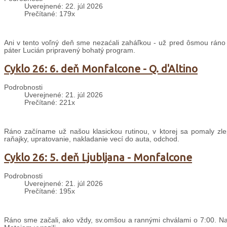
Uverejnené: 22. júl 2026
Prečítané: 179x
Ani v tento voľný deň sme nezaćali zaháľkou - už pred ôsmou ráno
páter Lucián pripravený bohatý program.
Cyklo 26: 6. deň Monfalcone - Q. d'Altino
Podrobnosti
Uverejnené: 21. júl 2026
Prečítané: 221x
Ráno začíname už našou klasickou rutinou, v ktorej sa pomaly zle
raňajky, upratovanie, nakladanie vecí do auta, odchod.
Cyklo 26: 5. deň Ljubljana - Monfalcone
Podrobnosti
Uverejnené: 21. júl 2026
Prečítané: 195x
Ráno sme začali, ako vždy, sv.omšou a rannými chválami o 7:00. Nas