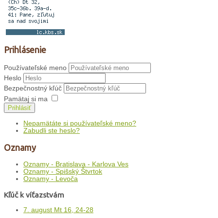
Prihlásenie
Používateľské meno
Heslo
Bezpečnostný kľúč
Pamätaj si ma
Prihlásiť
Nepamätáte si používateľské meno?
Zabudli ste heslo?
Oznamy
Oznamy - Bratislava - Karlova Ves
Oznamy - Spišský Štvrtok
Oznamy - Levoča
Kľúč k víťazstvám
7. august Mt 16, 24-28