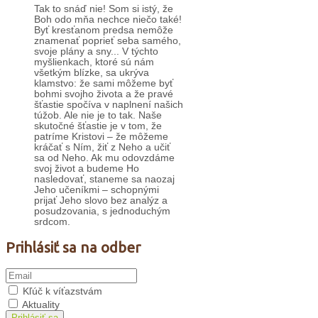
Tak to snáď nie! Som si istý, že
Boh odo mňa nechce niečo také!
Byť kresťanom predsa nemôže
znamenať poprieť seba samého,
svoje plány a sny... V týchto
myšlienkach, ktoré sú nám
všetkým blízke, sa ukrýva
klamstvo: že sami môžeme byť
bohmi svojho života a že pravé
šťastie spočíva v naplnení našich
túžob. Ale nie je to tak. Naše
skutočné šťastie je v tom, že
patríme Kristovi – že môžeme
kráčať s Ním, žiť z Neho a učiť
sa od Neho. Ak mu odovzdáme
svoj život a budeme Ho
nasledovať, staneme sa naozaj
Jeho učeníkmi – schopnými
prijať Jeho slovo bez analýz a
posudzovania, s jednoduchým
srdcom.
Prihlásiť sa na odber
Kľúč k víťazstvám
Aktuality
Prihlásiť sa