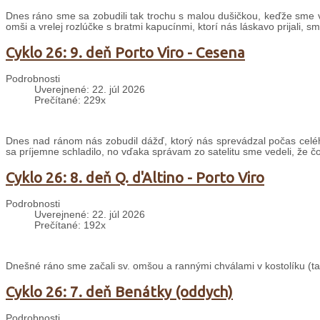
Dnes ráno sme sa zobudili tak trochu s malou dušičkou, keďže sme v
omši a vrelej rozlúčke s bratmi kapucínmi, ktorí nás láskavo prijali, s
Cyklo 26: 9. deň Porto Viro - Cesena
Podrobnosti
Uverejnené: 22. júl 2026
Prečítané: 229x
Dnes nad ránom nás zobudil dážď, ktorý nás sprevádzal počas celé
sa príjemne schladilo, no vďaka správam zo satelitu sme vedeli, že č
Cyklo 26: 8. deň Q. d'Altino - Porto Viro
Podrobnosti
Uverejnené: 22. júl 2026
Prečítané: 192x
Dnešné ráno sme začali sv. omšou a rannými chválami v kostolíku (taki
Cyklo 26: 7. deň Benátky (oddych)
Podrobnosti