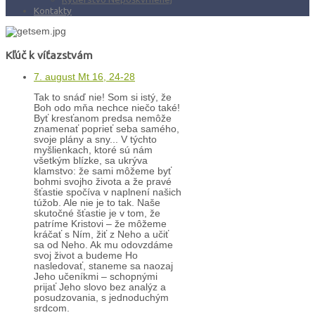
Kontakty
Kľúč k víťazstvám
7. august Mt 16, 24-28
Tak to snáď nie! Som si istý, že
Boh odo mňa nechce niečo také!
Byť kresťanom predsa nemôže
znamenať poprieť seba samého,
svoje plány a sny... V týchto
myšlienkach, ktoré sú nám
všetkým blízke, sa ukrýva
klamstvo: že sami môžeme byť
bohmi svojho života a že pravé
šťastie spočíva v naplnení našich
túžob. Ale nie je to tak. Naše
skutočné šťastie je v tom, že
patríme Kristovi – že môžeme
kráčať s Ním, žiť z Neho a učiť
sa od Neho. Ak mu odovzdáme
svoj život a budeme Ho
nasledovať, staneme sa naozaj
Jeho učeníkmi – schopnými
prijať Jeho slovo bez analýz a
posudzovania, s jednoduchým
srdcom.