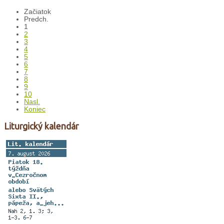
Začiatok
Predch.
1
2
3
4
5
6
7
8
9
10
Nasl.
Koniec
Liturgický kalendár