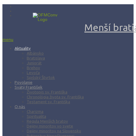
Menší bratia
menu
Aktuality
Albánsko
Bratislava
Juniorát
Brehov
Levoča
Spišský Štvrtok
Povolanie
Svätý František
Životopis sv. Františka
Chronológia života sv. Františka
Testament sv. Františka
O nás
Charizma
Spiritualita
Regula Menších bratov
Dejiny minoritov vo svete
Dejiny minoritov na Slovensku
Rytierstvo Nepoškvrnenej