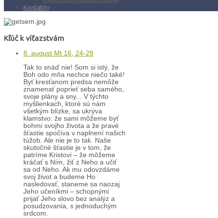
Kontakty
Kľúč k víťazstvám
8. august Mt 16, 24-28
Tak to snáď nie! Som si istý, že
Boh odo mňa nechce niečo také!
Byť kresťanom predsa nemôže
znamenať poprieť seba samého,
svoje plány a sny... V týchto
myšlienkach, ktoré sú nám
všetkým blízke, sa ukrýva
klamstvo: že sami môžeme byť
bohmi svojho života a že pravé
šťastie spočíva v naplnení našich
túžob. Ale nie je to tak. Naše
skutočné šťastie je v tom, že
patríme Kristovi – že môžeme
kráčať s Ním, žiť z Neho a učiť
sa od Neho. Ak mu odovzdáme
svoj život a budeme Ho
nasledovať, staneme sa naozaj
Jeho učeníkmi – schopnými
prijať Jeho slovo bez analýz a
posudzovania, s jednoduchým
srdcom.