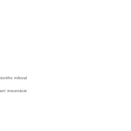
ktorého miloval
vaní inscenácie