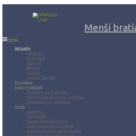
Menší bratia
menu
Aktuality
Albánsko
Bratislava
Juniorát
Brehov
Levoča
Spišský Štvrtok
Povolanie
Svätý František
Životopis sv. Františka
Chronológia života sv. Františka
Testament sv. Františka
O nás
Charizma
Spiritualita
Regula Menších bratov
Dejiny minoritov vo svete
Dejiny minoritov na Slovensku
Rytierstvo Nepoškvrnenej