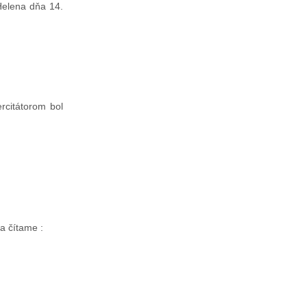
 Helena dňa 14.
rcitátorom bol
a čítame :