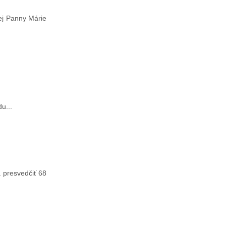
nej Panny Márie
u...
 presvedčiť 68