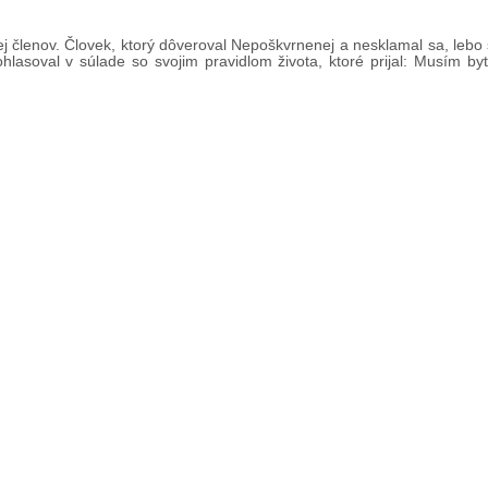
jej členov. Človek, ktorý dôveroval Nepoškvrnenej a nesklamal sa, lebo
lasoval v súlade so svojim pravidlom života, ktoré prijal: Musím byť