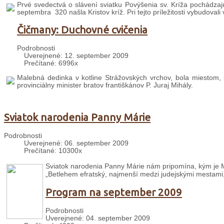
Prvé svedectvá o slávení sviatku Povýšenia sv. Kríža pochádzajú
septembra 320 našla Kristov kríž. Pri tejto príležitosti vybudovali
Čičmany: Duchovné cvičenia
Podrobnosti
Uverejnené: 12. september 2009
Prečítané: 6996x
Malebná dedinka v kotline Strážovských vrchov, bola miestom, k
provinciálny minister bratov františkánov P. Juraj Mihály.
Sviatok narodenia Panny Márie
Podrobnosti
Uverejnené: 06. september 2009
Prečítané: 10300x
Sviatok narodenia Panny Márie nám pripomína, kým je Má
„Betlehem efratský, najmenší medzi judejskými mestami, 
Program na september 2009
Podrobnosti
Uverejnené: 04. september 2009