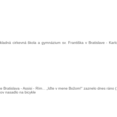
ladná cirkevná škola a gymnázium sv. Františka v Bratislave - Karlo
e Bratislava - Assisi - Rím... „Iďte v mene Božom!“ zaznelo dnes ráno (
kov nasadlo na bicykle