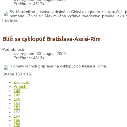
Prečítané: 4517x
Sv. Maximilián zostáva v dejinách Cirkvi ako jeden z najkrajších 
nemohol. Život sv. Maximiliána vydáva svedectvo pravde, akú oh
najväčší. ...
Blíži sa cyklopúť Bratislava-Assisi-Rím
Podrobnosti
Uverejnené: 30. august 2009
Prečítané: 4813x
Pomaly vrcholí príprava na cyklopúť do Assisi a Ríma.
Strana 153 z 161
Začiatok
Predch.
148
149
150
151
152
153
154
155
156