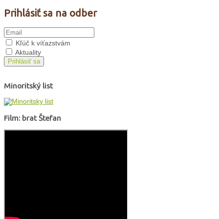
Prihlásiť sa na odber
Kľúč k víťazstvám
Aktuality
Prihlásiť sa
Minoritský list
Film: brat Štefan