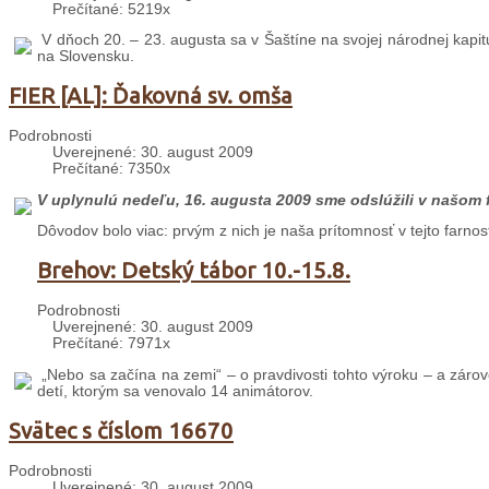
Prečítané: 5219x
V dňoch 20. – 23. augusta sa v Šaštíne na svojej národnej kapit
na Slovensku.
FIER [AL]: Ďakovná sv. omša
Podrobnosti
Uverejnené: 30. august 2009
Prečítané: 7350x
V uplynulú nedeľu, 16. augusta 2009 sme odslúžili v našom 
Dôvodov bolo viac: prvým z nich je naša prítomnosť v tejto farnos
Brehov: Detský tábor 10.-15.8.
Podrobnosti
Uverejnené: 30. august 2009
Prečítané: 7971x
„Nebo sa začína na zemi“ – o pravdivosti tohto výroku – a záro
detí, ktorým sa venovalo 14 animátorov.
Svätec s číslom 16670
Podrobnosti
Uverejnené: 30. august 2009