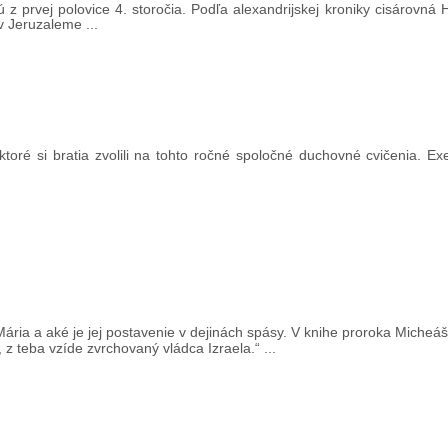
 z prvej polovice 4. storočia. Podľa alexandrijskej kroniky cisárovná
 v Jeruzaleme ...
toré si bratia zvolili na tohto ročné spoločné duchovné cvičenia. Exe
ria a aké je jej postavenie v dejinách spásy. V knihe proroka Micheáš
z teba vzíde zvrchovaný vládca Izraela.“ ...