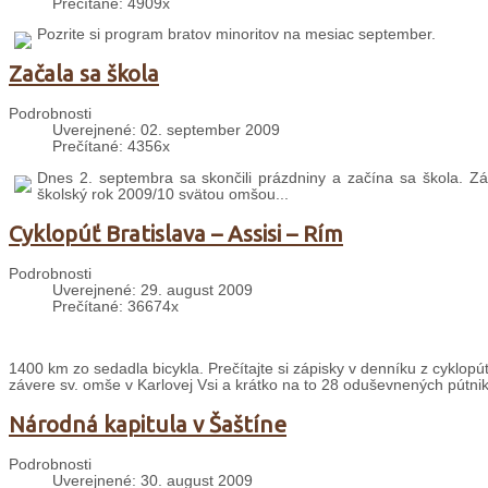
Prečítané: 4909x
Pozrite si program bratov minoritov na mesiac september.
Začala sa škola
Podrobnosti
Uverejnené: 02. september 2009
Prečítané: 4356x
Dnes 2. septembra sa skončili prázdniny a začína sa škola. Zák
školský rok 2009/10 svätou omšou...
Cyklopúť Bratislava – Assisi – Rím
Podrobnosti
Uverejnené: 29. august 2009
Prečítané: 36674x
1400 km zo sedadla bicykla. Prečítajte si zápisky v denníku z cyklopút
závere sv. omše v Karlovej Vsi a krátko na to 28 oduševnených pútni
Národná kapitula v Šaštíne
Podrobnosti
Uverejnené: 30. august 2009