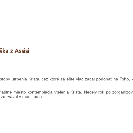
ka z Assisi
 stopy utrpenia Krista, cez ktoré sa ešte viac začal podobať na Toho, 
vláštne miesto kontemplácia vtelenia Krista. Necelý rok po zorganizo
zotrvával v modlitbe a...