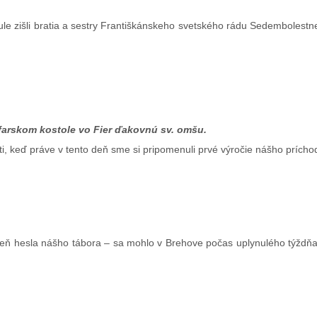
ule zišli bratia a sestry Františkánskeho svetského rádu Sedembolest
farskom kostole vo Fier ďakovnú sv. omšu.
ti, keď práve v tento deň sme si pripomenuli prvé výročie nášho príchod
veň hesla nášho tábora – sa mohlo v Brehove počas uplynulého týždňa