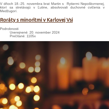
V dňoch 18.-25. novembra brat Martin s Rytiermi Nepoškvrnenej,
ktorí sa stretávajú v Ľutine, absolvovali duchovné cvičenia v
Medžugorí.
Roráty s minoritmi v Karlovej Vsi
Podrobnosti
Uverejnené: 20. november 2024
Prečítané: 1105x