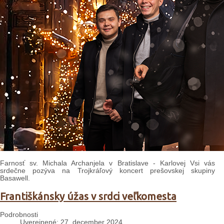
Farnosť sv. Michala Archanjela v Bratislave - Karlovej Vsi vás
srdečne pozýva na Trojkráľový koncert prešovskej skupiny
Basawell.
Františkánsky úžas v srdci veľkomesta
Podrobnosti
Uverejnené: 27. december 2024