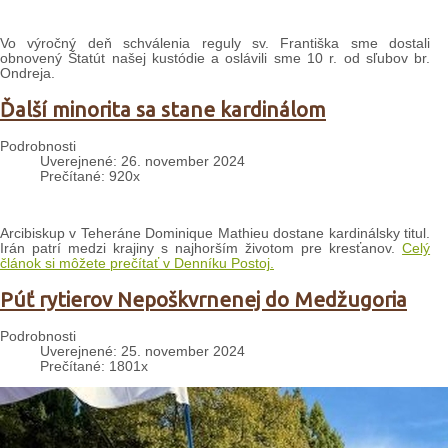
Vo výročný deň schválenia reguly sv. Františka sme dostali
obnovený Štatút našej kustódie a oslávili sme 10 r. od sľubov br.
Ondreja.
Ďalší minorita sa stane kardinálom
Podrobnosti
Uverejnené: 26. november 2024
Prečítané: 920x
Arcibiskup v Teheráne Dominique Mathieu dostane kardinálsky titul.
Irán patrí medzi krajiny s najhorším životom pre kresťanov.
Celý
článok si môžete prečítať v Denníku Postoj.
Púť rytierov Nepoškvrnenej do Medžugoria
Podrobnosti
Uverejnené: 25. november 2024
Prečítané: 1801x