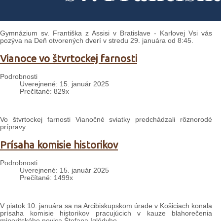
Gymnázium sv. Františka z Assisi v Bratislave - Karlovej Vsi vás
pozýva na Deň otvorených dverí v stredu 29. januára od 8:45.
Vianoce vo štvrtockej farnosti
Podrobnosti
Uverejnené: 15. január 2025
Prečítané: 829x
Vo štvrtockej farnosti Vianočné sviatky predchádzali rôznorodé
prípravy.
Prísaha komisie historikov
Podrobnosti
Uverejnené: 15. január 2025
Prečítané: 1499x
V piatok 10. januára sa na Arcibiskupskom úrade v Košiciach konala
prísaha komisie historikov pracujúcich v kauze blahorečenia
minoritského novica Štefana Iglódyho.