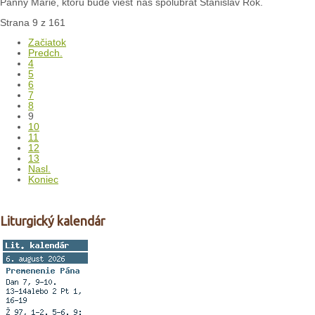
Panny Márie, ktorú bude viesť náš spolubrat Stanislav Rok.
Strana 9 z 161
Začiatok
Predch.
4
5
6
7
8
9
10
11
12
13
Nasl.
Koniec
Liturgický kalendár