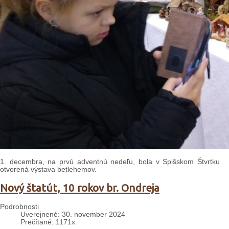
1. decembra, na prvú adventnú nedeľu, bola v Spišskom Štvrtku
otvorená výstava betlehemov.
Nový štatút, 10 rokov br. Ondreja
Podrobnosti
Uverejnené: 30. november 2024
Prečítané: 1171x