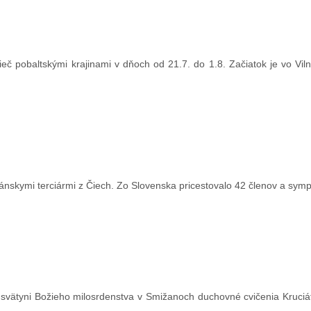
eč pobaltskými krajinami v dňoch od 21.7. do 1.8. Začiatok je vo Vil
kánskymi terciármi z Čiech. Zo Slovenska pricestovalo 42 členov a sym
 svätyni Božieho milosrdenstva v Smižanoch duchovné cvičenia Kruciá