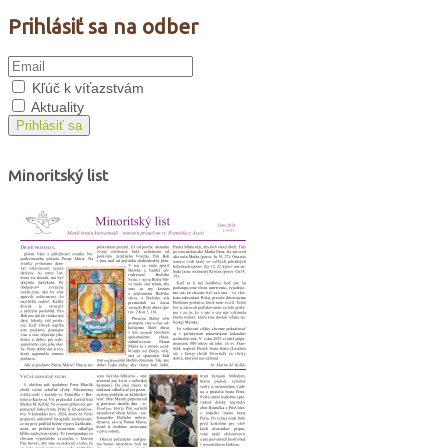
Prihlásiť sa na odber
Kľúč k víťazstvám
Aktuality
Prihlásiť sa
Minoritský list