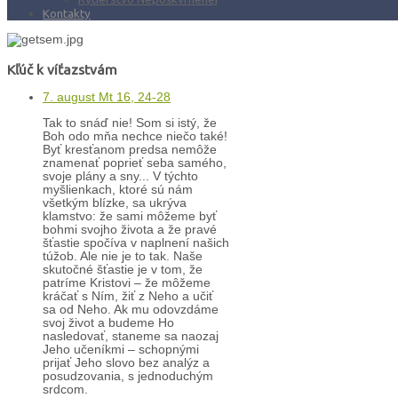
Kontakty
Kľúč k víťazstvám
7. august Mt 16, 24-28
Tak to snáď nie! Som si istý, že
Boh odo mňa nechce niečo také!
Byť kresťanom predsa nemôže
znamenať poprieť seba samého,
svoje plány a sny... V týchto
myšlienkach, ktoré sú nám
všetkým blízke, sa ukrýva
klamstvo: že sami môžeme byť
bohmi svojho života a že pravé
šťastie spočíva v naplnení našich
túžob. Ale nie je to tak. Naše
skutočné šťastie je v tom, že
patríme Kristovi – že môžeme
kráčať s Ním, žiť z Neho a učiť
sa od Neho. Ak mu odovzdáme
svoj život a budeme Ho
nasledovať, staneme sa naozaj
Jeho učeníkmi – schopnými
prijať Jeho slovo bez analýz a
posudzovania, s jednoduchým
srdcom.