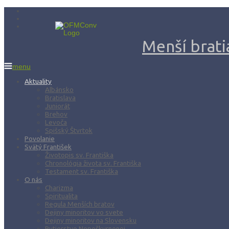
Menší bratia
menu
Aktuality
Albánsko
Bratislava
Juniorát
Brehov
Levoča
Spišský Štvrtok
Povolanie
Svätý František
Životopis sv. Františka
Chronológia života sv. Františka
Testament sv. Františka
O nás
Charizma
Spiritualita
Regula Menších bratov
Dejiny minoritov vo svete
Dejiny minoritov na Slovensku
Rytierstvo Nepoškvrnenej