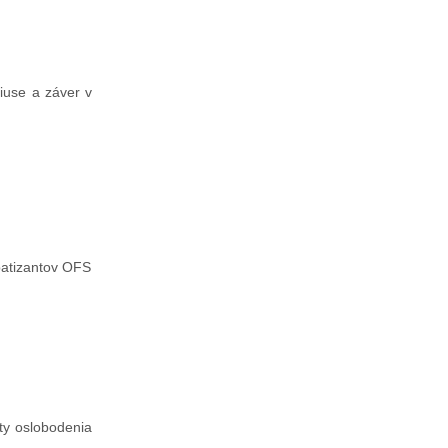
niuse a záver v
patizantov OFS
ty oslobodenia