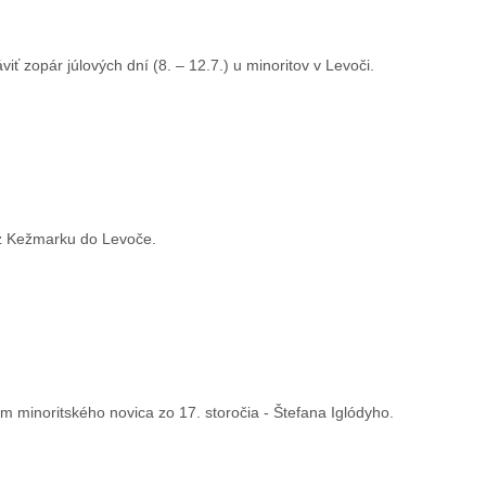
ť zopár júlových dní (8. – 12.7.) u minoritov v Levoči.
 z Kežmarku do Levoče.
m minoritského novica zo 17. storočia - Štefana Iglódyho.