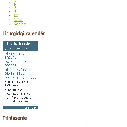
7
8
9
10
Nasl.
Koniec
Liturgický kalendár
Prihlásenie