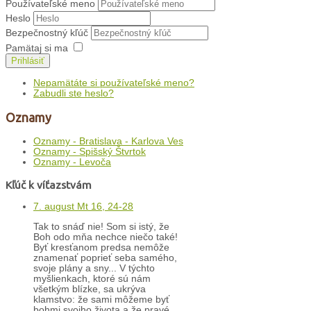
Používateľské meno
Heslo
Bezpečnostný kľúč
Pamätaj si ma
Prihlásiť
Nepamätáte si používateľské meno?
Zabudli ste heslo?
Oznamy
Oznamy - Bratislava - Karlova Ves
Oznamy - Spišský Štvrtok
Oznamy - Levoča
Kľúč k víťazstvám
7. august Mt 16, 24-28
Tak to snáď nie! Som si istý, že
Boh odo mňa nechce niečo také!
Byť kresťanom predsa nemôže
znamenať poprieť seba samého,
svoje plány a sny... V týchto
myšlienkach, ktoré sú nám
všetkým blízke, sa ukrýva
klamstvo: že sami môžeme byť
bohmi svojho života a že pravé