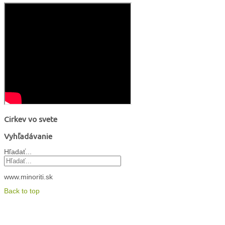
Cirkev vo svete
Vyhľadávanie
Hľadať...
www.minoriti.sk
Back to top