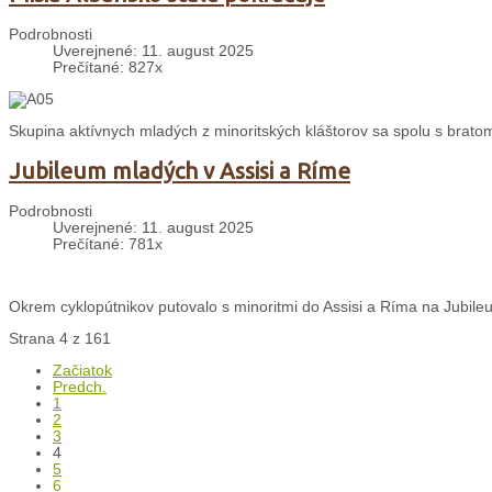
Podrobnosti
Uverejnené: 11. august 2025
Prečítané: 827x
Skupina aktívnych mladých z minoritských kláštorov sa spolu s bratom 
Jubileum mladých v Assisi a Ríme
Podrobnosti
Uverejnené: 11. august 2025
Prečítané: 781x
Okrem cyklopútnikov putovalo s minoritmi do Assisi a Ríma na Jubileu
Strana 4 z 161
Začiatok
Predch.
1
2
3
4
5
6