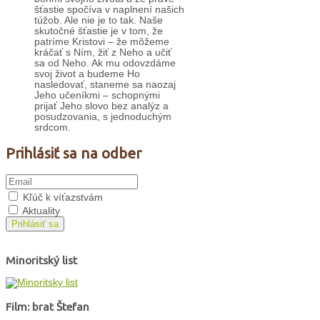
šťastie spočíva v naplnení našich
túžob. Ale nie je to tak. Naše
skutočné šťastie je v tom, že
patríme Kristovi – že môžeme
kráčať s Ním, žiť z Neho a učiť
sa od Neho. Ak mu odovzdáme
svoj život a budeme Ho
nasledovať, staneme sa naozaj
Jeho učeníkmi – schopnými
prijať Jeho slovo bez analýz a
posudzovania, s jednoduchým
srdcom.
Prihlásiť sa na odber
Kľúč k víťazstvám
Aktuality
Prihlásiť sa
Minoritský list
Film: brat Štefan