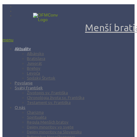
Menší bratia
menu
Aktuality
Albánsko
Bratislava
Juniorát
Brehov
Levoča
Spišský Štvrtok
Povolanie
Svätý František
Životopis sv. Františka
Chronológia života sv. Františka
Testament sv. Františka
O nás
Charizma
Spiritualita
Regula Menších bratov
Dejiny minoritov vo svete
Dejiny minoritov na Slovensku
Rytierstvo Nepoškvrnenej