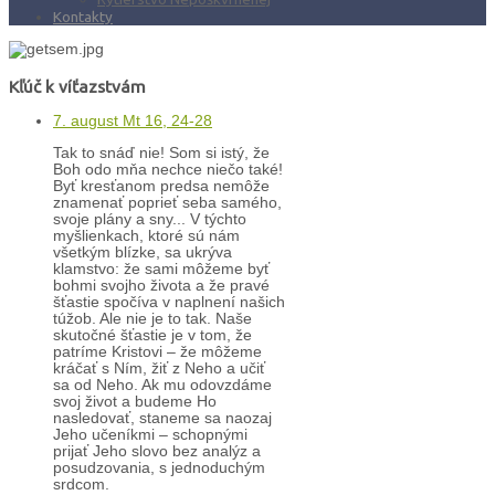
Kontakty
Kľúč k víťazstvám
7. august Mt 16, 24-28
Tak to snáď nie! Som si istý, že
Boh odo mňa nechce niečo také!
Byť kresťanom predsa nemôže
znamenať poprieť seba samého,
svoje plány a sny... V týchto
myšlienkach, ktoré sú nám
všetkým blízke, sa ukrýva
klamstvo: že sami môžeme byť
bohmi svojho života a že pravé
šťastie spočíva v naplnení našich
túžob. Ale nie je to tak. Naše
skutočné šťastie je v tom, že
patríme Kristovi – že môžeme
kráčať s Ním, žiť z Neho a učiť
sa od Neho. Ak mu odovzdáme
svoj život a budeme Ho
nasledovať, staneme sa naozaj
Jeho učeníkmi – schopnými
prijať Jeho slovo bez analýz a
posudzovania, s jednoduchým
srdcom.