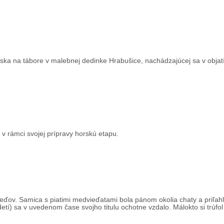
ska na tábore v malebnej dedinke Hrabušice, nachádzajúcej sa v obja
i v rámci svojej prípravy horskú etapu.
veďov. Samica s piatimi medvieďatami bola pánom okolia chaty a priľah
tí) sa v uvedenom čase svojho titulu ochotne vzdalo. Málokto si trúfol 