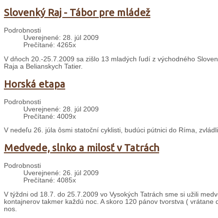
Slovenký Raj - Tábor pre mládež
Podrobnosti
Uverejnené: 28. júl 2009
Prečítané: 4265x
V dňoch 20.-25.7.2009 sa zišlo 13 mladých ľudí z východného Sloven
Raja a Belianskych Tatier.
Horská etapa
Podrobnosti
Uverejnené: 28. júl 2009
Prečítané: 4009x
V nedeľu 26. júla ôsmi statoční cyklisti, budúci pútnici do Ríma, zvládl
Medvede, slnko a milosť v Tatrách
Podrobnosti
Uverejnené: 26. júl 2009
Prečítané: 4085x
V týždni od 18.7. do 25.7.2009 vo Vysokých Tatrách sme si užili med
kontajnerov takmer každú noc. A skoro 120 pánov tvorstva ( vrátane de
nos.