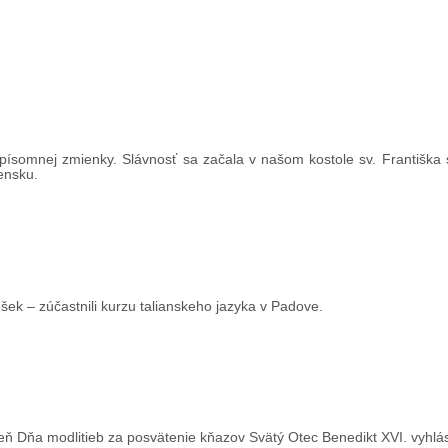
písomnej zmienky. Slávnosť sa začala v našom kostole sv. Františka
vensku.
Češek – zúčastnili kurzu talianskeho jazyka v Padove.
eň Dňa modlitieb za posvätenie kňazov Svätý Otec Benedikt XVI. vyhlás