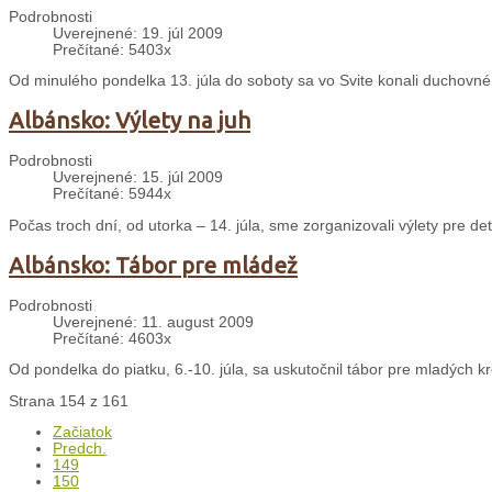
Podrobnosti
Uverejnené: 19. júl 2009
Prečítané: 5403x
Od minulého pondelka 13. júla do soboty sa vo Svite konali duchovné
Albánsko: Výlety na juh
Podrobnosti
Uverejnené: 15. júl 2009
Prečítané: 5944x
Počas troch dní, od utorka – 14. júla, sme zorganizovali výlety pre d
Albánsko: Tábor pre mládež
Podrobnosti
Uverejnené: 11. august 2009
Prečítané: 4603x
Od pondelka do piatku, 6.-10. júla, sa uskutočnil tábor pre mladých kr
Strana 154 z 161
Začiatok
Predch.
149
150