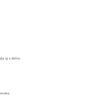
jta aj s deťmi
venska.