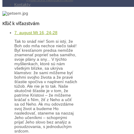
Kontakty
Kľúč k víťazstvám
7. august Mt 16, 24-28
Tak to snáď nie! Som si istý, že
Boh odo mňa nechce niečo také!
Byť kresťanom predsa nemôže
znamenať poprieť seba samého,
svoje plány a sny... V týchto
myšlienkach, ktoré sú nám
všetkým blízke, sa ukrýva
klamstvo: že sami môžeme byť
bohmi svojho života a že pravé
šťastie spočíva v naplnení našich
túžob. Ale nie je to tak. Naše
skutočné šťastie je v tom, že
patríme Kristovi – že môžeme
kráčať s Ním, žiť z Neho a učiť
sa od Neho. Ak mu odovzdáme
svoj život a budeme Ho
nasledovať, staneme sa naozaj
Jeho učeníkmi – schopnými
prijať Jeho slovo bez analýz a
posudzovania, s jednoduchým
srdcom.