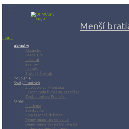
Menší bratia
menu
Aktuality
Albánsko
Bratislava
Juniorát
Brehov
Levoča
Spišský Štvrtok
Povolanie
Svätý František
Životopis sv. Františka
Chronológia života sv. Františka
Testament sv. Františka
O nás
Charizma
Spiritualita
Regula Menších bratov
Dejiny minoritov vo svete
Dejiny minoritov na Slovensku
Rytierstvo Nepoškvrnenej