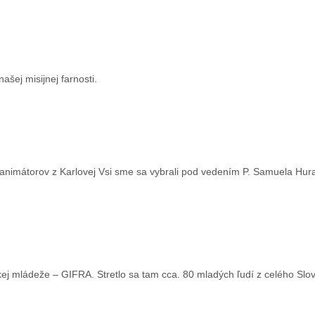
ašej misijnej farnosti.
 animátorov z Karlovej Vsi sme sa vybrali pod vedením P. Samuela Hura
nskej mládeže – GIFRA. Stretlo sa tam cca. 80 mladých ľudí z celého Slo