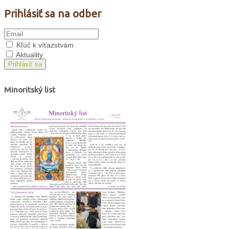
Prihlásiť sa na odber
Kľúč k víťazstvám
Aktuality
Prihlásiť sa
Minoritský list