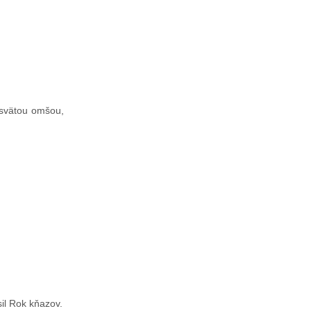
 svätou omšou,
il Rok kňazov.