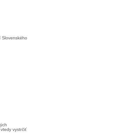
tí Slovenského
lých
vtedy vystrčiť