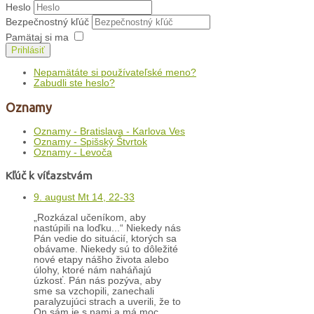
Heslo
Bezpečnostný kľúč
Pamätaj si ma
Prihlásiť
Nepamätáte si používateľské meno?
Zabudli ste heslo?
Oznamy
Oznamy - Bratislava - Karlova Ves
Oznamy - Spišský Štvrtok
Oznamy - Levoča
Kľúč k víťazstvám
9. august Mt 14, 22-33
„Rozkázal učeníkom, aby
nastúpili na loďku...“ Niekedy nás
Pán vedie do situácií, ktorých sa
obávame. Niekedy sú to dôležité
nové etapy nášho života alebo
úlohy, ktoré nám naháňajú
úzkosť. Pán nás pozýva, aby
sme sa vzchopili, zanechali
paralyzujúci strach a uverili, že to
On sám je s nami a má moc