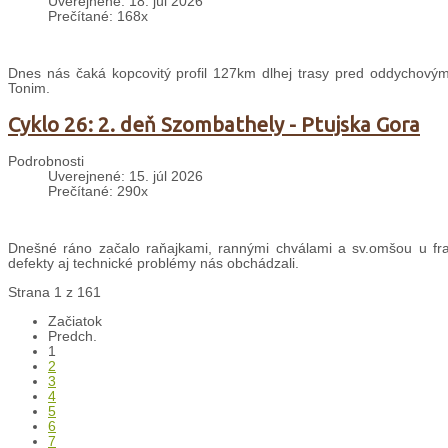
Uverejnené: 18. júl 2026
Prečítané: 168x
Dnes nás čaká kopcovitý profil 127km dlhej trasy pred oddychovým
Tonim.
Cyklo 26: 2. deň Szombathely - Ptujska Gora
Podrobnosti
Uverejnené: 15. júl 2026
Prečítané: 290x
Dnešné ráno začalo raňajkami, rannými chválami a sv.omšou u fran
defekty aj technické problémy nás obchádzali.
Strana 1 z 161
Začiatok
Predch.
1
2
3
4
5
6
7