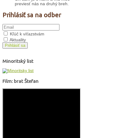
previesť nás na druhý breh.
Prihlásiť sa na odber
Kľúč k víťazstvám
Aktuality
Prihlásiť sa
Minoritský list
Film: brat Štefan