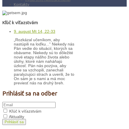
Kontakty
Kľúč k víťazstvám
9. august Mt 14, 22-33
„Rozkázal učeníkom, aby
nastúpili na loďku...“ Niekedy nás
Pán vedie do situácií, ktorých sa
obávame. Niekedy sú to dôležité
nové etapy nášho života alebo
úlohy, ktoré nám naháňajú
úzkosť. Pán nás pozýva, aby
sme sa vzchopili, zanechali
paralyzujúci strach a uverili, že to
On sám je s nami a má moc
previesť nás na druhý breh.
Prihlásiť sa na odber
Kľúč k víťazstvám
Aktuality
Prihlásiť sa