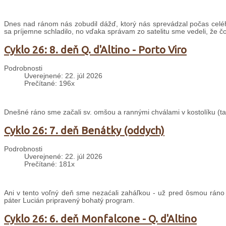
Dnes nad ránom nás zobudil dážď, ktorý nás sprevádzal počas celé
sa príjemne schladilo, no vďaka správam zo satelitu sme vedeli, že č
Cyklo 26: 8. deň Q. d'Altino - Porto Viro
Podrobnosti
Uverejnené: 22. júl 2026
Prečítané: 196x
Dnešné ráno sme začali sv. omšou a rannými chválami v kostolíku (taki
Cyklo 26: 7. deň Benátky (oddych)
Podrobnosti
Uverejnené: 22. júl 2026
Prečítané: 181x
Ani v tento voľný deň sme nezaćali zaháľkou - už pred ôsmou ráno
páter Lucián pripravený bohatý program.
Cyklo 26: 6. deň Monfalcone - Q. d'Altino