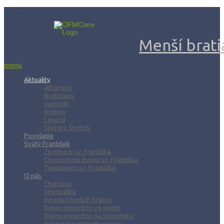
Menší bratia
menu
Aktuality
Albánsko
Bratislava
Juniorát
Brehov
Levoča
Spišský Štvrtok
Povolanie
Svätý František
Životopis sv. Františka
Chronológia života sv. Františka
Testament sv. Františka
O nás
Charizma
Spiritualita
Regula Menších bratov
Dejiny minoritov vo svete
Dejiny minoritov na Slovensku
Rytierstvo Nepoškvrnenej