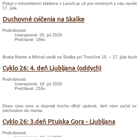
Pobyt v minoritskom kláštore v Levoči je už pre mnohých z nás neodm
17. júla.
Duchovné cvičenia na Skalke
Podrobnosti
Uverejnené: 20. júl 2026
Prečítané: 194x
Bratia Martin a Michal viedli na Skalke pri Trenčíne 15. – 17. júla d
Cyklo 26: 4. deň Ljubljana (oddych)
Podrobnosti
Uverejnené: 18. júl 2026
Prečítané: 216x
Dnes ráno sme si dopriali trochu dlhší spánok, deň nám začal sv
odchodom do mesta.
Cyklo 26: 3.deň Ptujska Gora - Ljubljana
Podrobnosti