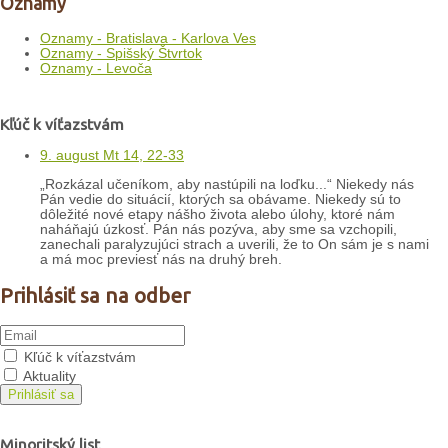
Oznamy
Oznamy - Bratislava - Karlova Ves
Oznamy - Spišský Štvrtok
Oznamy - Levoča
Kľúč k víťazstvám
9. august Mt 14, 22-33
„Rozkázal učeníkom, aby nastúpili na loďku...“ Niekedy nás
Pán vedie do situácií, ktorých sa obávame. Niekedy sú to
dôležité nové etapy nášho života alebo úlohy, ktoré nám
naháňajú úzkosť. Pán nás pozýva, aby sme sa vzchopili,
zanechali paralyzujúci strach a uverili, že to On sám je s nami
a má moc previesť nás na druhý breh.
Prihlásiť sa na odber
Kľúč k víťazstvám
Aktuality
Prihlásiť sa
Minoritský list