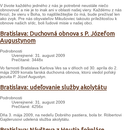
V živote každého jedného z nás je potrebné neustále niečo
obnovovať a nie je to inak ani v oblasti našej viery. Každému z nás
hrozí, že vieru v Boha, to najdôležitejšie čo má, bude prežívať len
ako zvyk. Pre nás obyvateľov Mikušoviec takouto príležitosťou k
obnove našich sŕdc, boli ľudové misie v našej obci.
Bratislava: Duchovná obnova s P. Józefom
Augustynom
Podrobnosti
Uverejnené: 31. august 2009
Prečítané: 3448x
Vo farnosti Bratislava Karlova Ves sa v dňoch od 30. apríla do 2.
mája 2009 konala farská duchovná obnova, ktorú viedol poľský
jezuita P. Józef Augustyn.
Bratislava: udeľovanie služby akolytátu
Podrobnosti
Uverejnené: 31. august 2009
Prečítané: 4256x
Dňa 3. mája 2009, na nedeľu Dobrého pastiera, bola br. Róbertovi
Gajderusovi udelená služba akolytátu.
Bratislava: Návšteva z Hnutia fokoláre