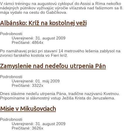
V rámci tréningu na augustovú cyklopuť do Assisi a Ríma nekoľko
nádejných pútnikov vyžívajúc výročie víťazstvá nad fašizmom sa 8.
mája vydalo na cestu do Gabčíkova.
Albánsko: Kríž na kostolnej veži
Podrobnosti
Uverejnené: 31. august 2009
Prečítané: 4864x
Po namáhavej práci pri stavaní 14 metrového lešenia zablysol na
zvonici farského kostola vo Fieri kríž.
Zamyslenie nad nedeľou utrpenia Pán
Podrobnosti
Uverejnené: 01. máj 2009
Prečítané: 3322x
Dnes slávime nedeľu utrpenia Pána, tradične nazývanú Kvetnou.
Pripomíname si slávnostný vstup Ježiša Krista do Jeruzalema.
Misie v Mikušovciach
Podrobnosti
Uverejnené: 31. august 2009
Prečítané: 3626x