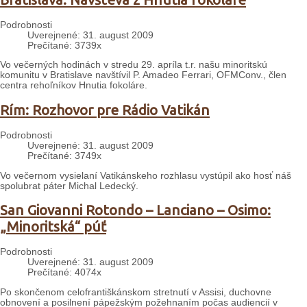
Podrobnosti
Uverejnené: 31. august 2009
Prečítané: 3739x
Vo večerných hodinách v stredu 29. apríla t.r. našu minoritskú
komunitu v Bratislave navštívil P. Amadeo Ferrari, OFMConv., člen
centra rehoľníkov Hnutia fokoláre.
Rím: Rozhovor pre Rádio Vatikán
Podrobnosti
Uverejnené: 31. august 2009
Prečítané: 3749x
Vo večernom vysielaní Vatikánskeho rozhlasu vystúpil ako hosť náš
spolubrat páter Michal Ledecký.
San Giovanni Rotondo – Lanciano – Osimo:
„Minoritská“ púť
Podrobnosti
Uverejnené: 31. august 2009
Prečítané: 4074x
Po skončenom celofrantiškánskom stretnutí v Assisi, duchovne
obnovení a posilnení pápežským požehnaním počas audiencií v