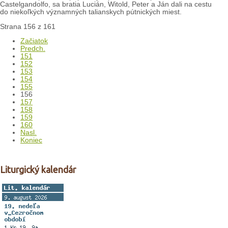
Castelgandolfo, sa bratia Lucián, Witold, Peter a Ján dali na cestu
do niekoľkých významných talianskych pútnických miest.
Strana 156 z 161
Začiatok
Predch.
151
152
153
154
155
156
157
158
159
160
Nasl.
Koniec
Liturgický kalendár